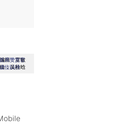
编辑：覃敏
首席赞赏官
辑：吴秋晗
虚位以待
Mobile