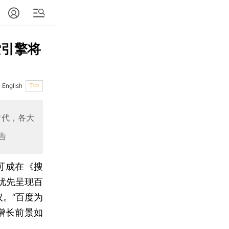
索引擎将
English
T中
时代，各大
告
可成在《搜
优先呈现百
。“百度为
增长前景如