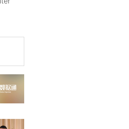
nter’