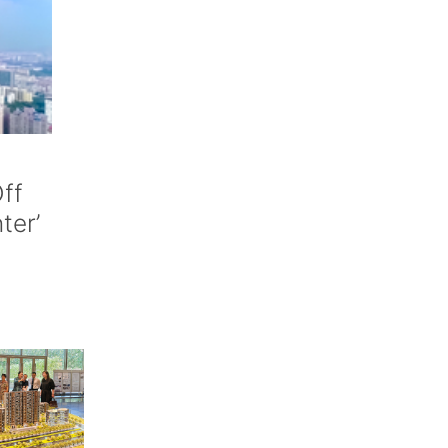
ff
nter’