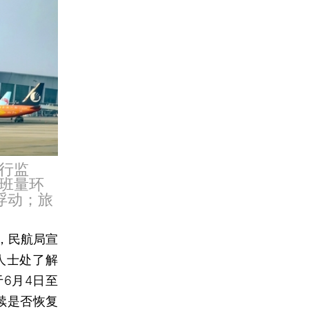
行监
班量环
下浮动；旅
，民航局宣
人士处了解
6月4日至
续是否恢复