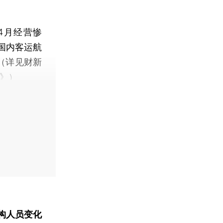
4月经营惨
国内客运航
（详见财新
》）
构人员变化