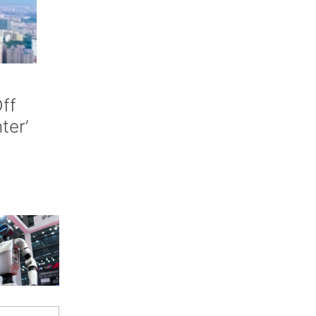
ff
nter’