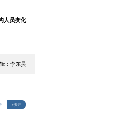
构人员变化
编辑：李东昊
并
+关注