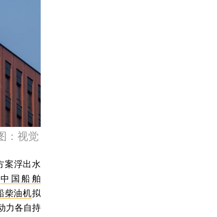
图：视觉
方案浮出水
和
中国船舶
船柴油机
拟
动力各自持