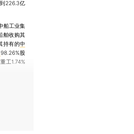
26.3亿
中船工业集
国船舶收购其
其持有的
中
工
98.26%股
1.74%