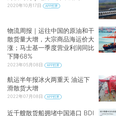
2020年10月17日
APP打开
物流周报｜运往中国的原油和干
散货量大增，大宗商品海运价大
涨；马士基一季度营业利润同比
下降68%
2023年05月08日
APP打开
航运半年报冰火两重天 油运下
滑散货大增
2022年07月08日
APP打开
近千艘散货船拥堵中国港口 BDI