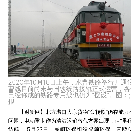
2020年10月18日上午，水曹铁路举行开通
曹线目前尚未与国铁线路接轨正式运营，各
已经修成的铁路专用线也仍为“摆设”。图：
报
【财新网】
北方港口大宗货物“公转铁”仍存能力
问题，电动重卡作为清洁运输替代方案出现，但“里程
待解。 5月23日，民间环保组织绿领环保、青鸥