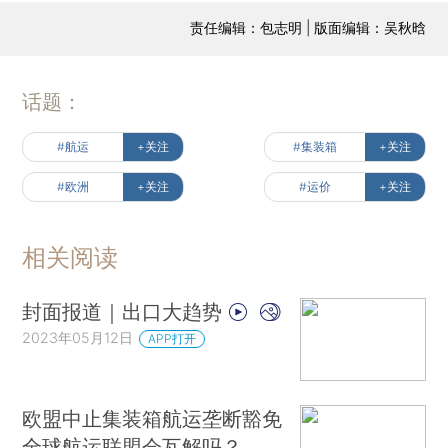
责任编辑：包志明 | 版面编辑：吴秋晗
话题：
#航运
+关注
#集装箱
+关注
#欧洲
+关注
#运价
+关注
相关阅读
封面报道｜出口大趋势
2023年05月12日
APP打开
欧盟中止集装箱航运垄断豁免
全球航运联盟会瓦解吗？