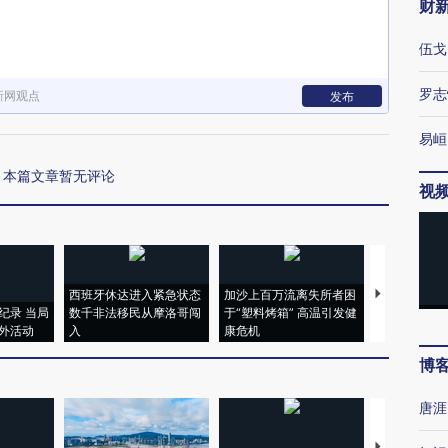
财
伍戈
罗志
新网观点
发布
易峘
本篇文章暂无评论
视
西班牙休达进入紧急状态
加沙上百万流离失所者困
视线｜HYR
纪录 当局
数千非法移民从摩洛哥闯
于“塑料烤箱” 高温引发健
术：是什么
外活动
入
康危机
心“花钱找虐
博
唐涯
【推广】走