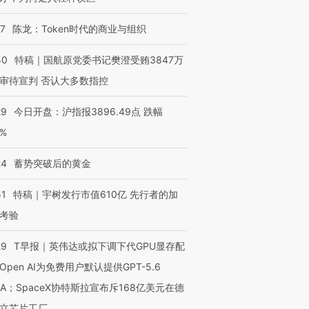
07
陈龙：Token时代的商业与组织
50
特稿｜国航原党委书记樊澄受贿3847万
审待宣判 否认大多数指控
29
今日开盘：沪指报3896.49点 跌幅
0%
24
蓄势突破后的黄金
51
特稿｜宇树发行市值610亿 先行者的加
考验
29
T早报｜英伟达或拟下调下代GPU显存配
Open AI为免费用户默认提供GPT-5.6
NA；SpaceX协特斯拉宣布斥168亿美元在德
立芯片工厂