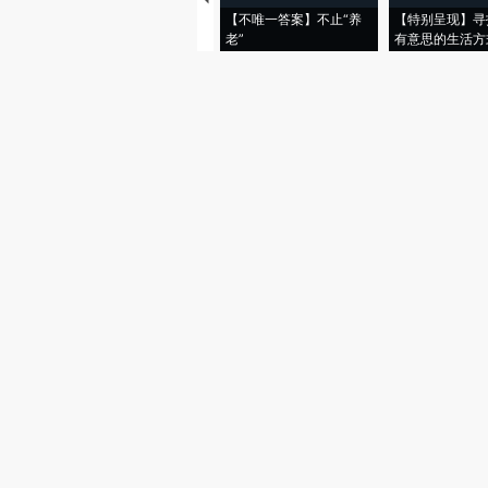
【不唯一答案】不止“养
【特别呈现】寻
老”
有意思的生活方