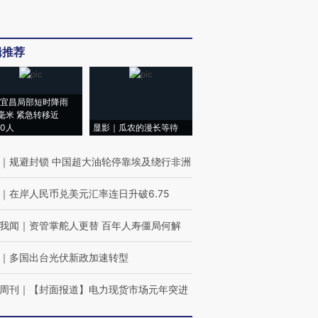
辑推荐
宜昌局部短时降雨
8毫米 紧急转移近
00人
显影｜瓜农的漫长等待
｜
规避封锁 中国超大油轮停靠埃及绕行非洲
｜
在岸人民币兑美元汇率连日升破6.75
我闻
｜
资管掌舵人更替 百年人寿僵局何解
｜
多国出台光伏新政加速转型
周刊
｜
【封面报道】电力现货市场元年突进