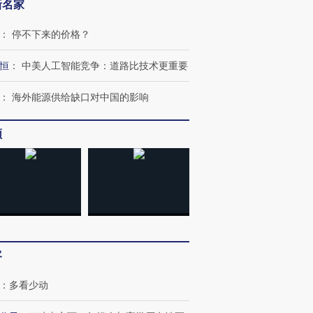
新名家
：
停不下来的价格？
恒
：
中美人工智能竞争：道路比技术更重要
：
海外能源供给缺口对中国的影响
频
OX的吸金
马航飞行员跨国走私7万
视线｜被称为“蟑螂”的印
让中产们甘
粒摇头丸 尿检体内含3种
度Z世代 用街头抗争将教
秘鲁纳斯
”？
毒品
育部长拱下台
13人遇难
客
：
多看少动
进第四届链博
【商旅对话】华住集团