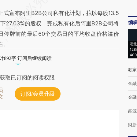
宣布阿里B2B公司私有化计划，拟以每股13.5
编
下27.03%的股权，完成私有化后阿里B2B公司将
日停牌前的最后60个交易日的平均收盘价格溢价
右。
湖北
12
40
计892字 订阅后继续阅读
独家
获取已订阅的阅读权限
金融
员
订阅/会员升级
文
金融
能源
财新