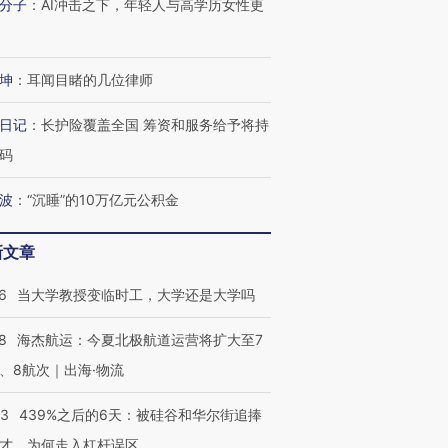
分子
：
AI冲击之下，年轻人与高学历女性更
技“链”接产
【特别呈现】寻找100种
CFO：不靠规模取胜，华
【特别呈
有意思的生活方式·第三对
住三大增长引擎是什么？
有意思的
坤
：
耳闻目睹的几位律师
日记
：
长护险覆盖全国 筹资和服务给予将持
码
波
：
“沉睡”的10万亿元公积金
新文章
6
当大学教授变临时工，大学还是大学吗
8
海杰航运：今夏北极航道运营将扩大至7
、8航次｜出海·物流
53
439%之后的6天：被硅谷和华尔街追捧
才，为何走入杠杆误区