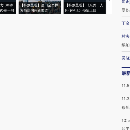
知识
找100种
【特别呈现】澳门全力探
【特别呈现】《东莞，人
会，让数智科
受伤
式·第一对
索葡语国家新渠道
间便利店》倾情上线
业
丁金
村夫
续加
吴晓
最
11:5
11:3
条船
10:
的天