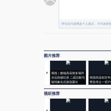
评论仅代表网友个人观点，不代表财
图片推荐
视线｜极端高温致多瑙河
水位跌破纪录 二战沉船与
韩国高温创百年
猛犸象化石接连露出
警告停止一切户
视听推荐