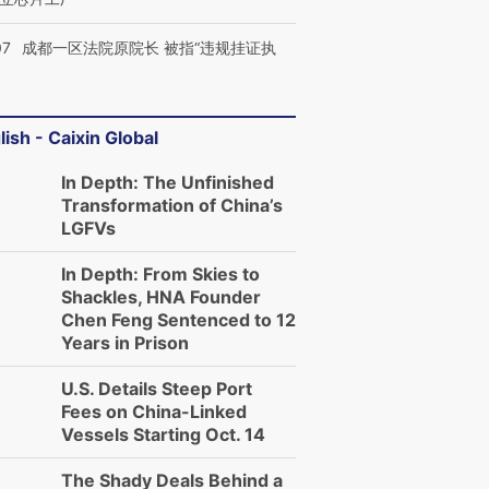
07
成都一区法院原院长 被指“违规挂证执
lish - Caixin Global
In Depth: The Unfinished
Transformation of China’s
LGFVs
In Depth: From Skies to
Shackles, HNA Founder
Chen Feng Sentenced to 12
Years in Prison
U.S. Details Steep Port
Fees on China-Linked
Vessels Starting Oct. 14
The Shady Deals Behind a