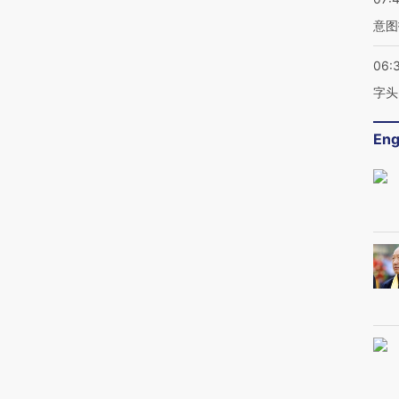
意图
06:
字头
Eng