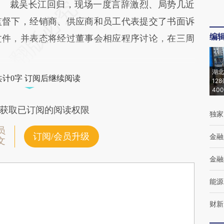
裁吴长江回归，现场一度言辞激烈、局势几近
监督下，经销商、供应商和员工代表提交了书面诉
编
文件，并表态将经过董事会相应程序讨论，在三周
湖北
共计0字 订阅后继续阅读
12
40
获取已订阅的阅读权限
独家
员
订阅/会员升级
金融
文
金融
能源
财新