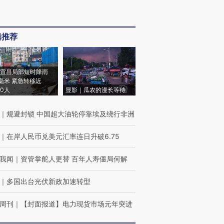
辑推荐
宜昌局部短时降雨
8毫米 紧急转移近
00人
显影｜瓜农的漫长等待
｜
规避封锁 中国超大油轮停靠埃及绕行非洲
｜
在岸人民币兑美元汇率连日升破6.75
我闻
｜
资管掌舵人更替 百年人寿僵局何解
｜
多国出台光伏新政加速转型
周刊
｜
【封面报道】电力现货市场元年突进