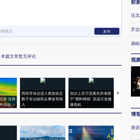
财
伍戈
罗志
新网观点
发布
易峘
本篇文章暂无评论
视
西班牙休达进入紧急状态
加沙上百万流离失所者困
视线｜HYR
纪录 当局
数千非法移民从摩洛哥闯
于“塑料烤箱” 高温引发健
术：是什么
外活动
入
康危机
心“花钱找虐
博
唐涯