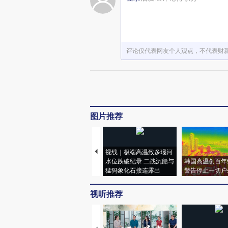
评论仅代表网友个人观点，不代表财
图片推荐
视线｜极端高温致多瑙河
水位跌破纪录 二战沉船与
韩国高温创百年
猛犸象化石接连露出
警告停止一切户
视听推荐