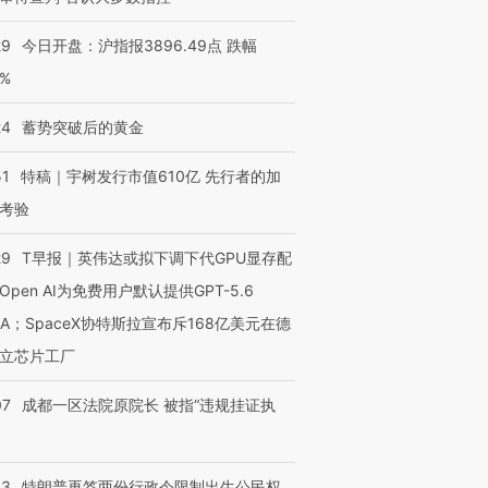
29
今日开盘：沪指报3896.49点 跌幅
0%
24
蓄势突破后的黄金
51
特稿｜宇树发行市值610亿 先行者的加
考验
29
T早报｜英伟达或拟下调下代GPU显存配
Open AI为免费用户默认提供GPT-5.6
NA；SpaceX协特斯拉宣布斥168亿美元在德
立芯片工厂
07
成都一区法院原院长 被指“违规挂证执
43
特朗普再签两份行政令限制出生公民权