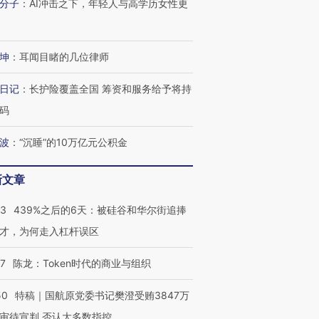
进第四届链博
分子
：
AI冲击之下，年轻人与高学历女性更
【商旅对话】华住集团
技“链”接产
【特别呈现】寻找100种
CFO：不靠规模取胜，华
【特别呈
有意思的生活方式·第三对
住三大增长引擎是什么？
有意思的
坤
：
耳闻目睹的几位律师
日记
：
长护险覆盖全国 筹资和服务给予将持
码
波
：
“沉睡”的10万亿元公积金
新文章
53
439%之后的6天：被硅谷和华尔街追捧
才，为何走入杠杆误区
07
陈龙：Token时代的商业与组织
50
特稿｜国航原党委书记樊澄受贿3847万
审待宣判 否认大多数指控