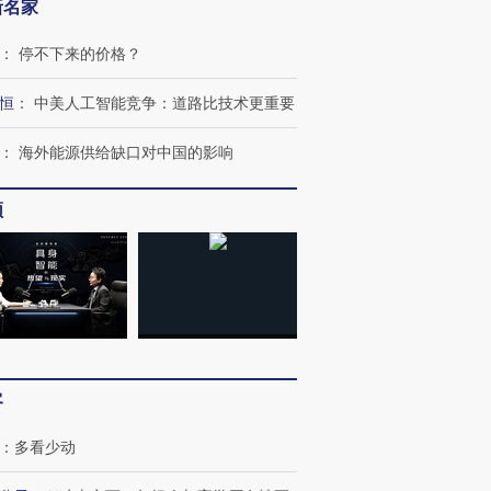
新名家
：
停不下来的价格？
恒
：
中美人工智能竞争：道路比技术更重要
：
海外能源供给缺口对中国的影响
频
OX的吸金
马航飞行员跨国走私7万
视线｜被称为“蟑螂”的印
让中产们甘
粒摇头丸 尿检体内含3种
度Z世代 用街头抗争将教
秘鲁纳斯
”？
毒品
育部长拱下台
13人遇难
客
：
多看少动