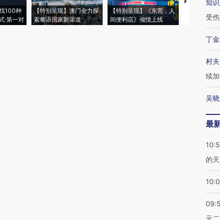
【推广】走
知识
找100种
【特别呈现】澳门全力探
【特别呈现】《东莞，人
会，让数智科
受伤
式·第一对
索葡语国家新渠道
间便利店》倾情上线
业
丁金
村夫
续加
吴晓
最
10:
的天
10:
09:
元二