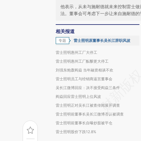
他表示，从未与施耐德就未来控制雷士做
法。董事会可考虑下一步让来自施耐德的
相关报道
专题
雷士照明原董事长吴长江辞职风波
雷士照明惠州工厂大停工
雷士照明惠州工厂酝酿更大停工
刘强东炮轰阎焱 当年融资相谈不欢
雷士照明员工与经销商逼宫董事会
吴长江微博回应：决不接受阎焱三条件
阎焱回应雷士照明上位风波
雷士照明正对吴长江被查传闻展开调查
雷士照明前董事长吴长江微博否认被调查
雷士照明前董事长自曝炒股被平仓
雷士照明股价下跌12.8%