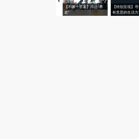
【不唯一答案】不止“养
【特别呈现】寻
老”
有意思的生活方