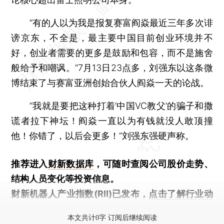
“有的人以为我是报复赛富阎焱最近三年多次诽
谤京东，不全是，最主要中国目前创业环境并不
好，创业者需要的更多是鼓励和包容，而不是施舍
般给予和嘲讽。”7月13日23点多，刘强东以这条微
博结束了与赛富亚洲创始合伙人阎焱一天的论战。
“我就是要把这种打着‘中国VC教父’的骗子和撒
谎者拉下神坛！阎焱一直以为有钱就没人敢顶撞
他！你错了，以后会更多！”刘强东强硬声称。
推荐进入
财新数据库
，可随时查阅公司股价走势、
结构人员变化等投资信息。
财新机器人产业指数(RII)已发布，
点击了解行业动
态
本文共计0字 订阅后继续阅读