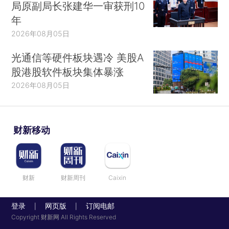
局原副局长张建华一审获刑10
年
2026年08月05日
光通信等硬件板块遇冷 美股A
股港股软件板块集体暴涨
2026年08月05日
财新移动
财新
财新周刊
Caixin
登录
网页版
订阅电邮
|
|
Copyright 财新网 All Rights Reserved