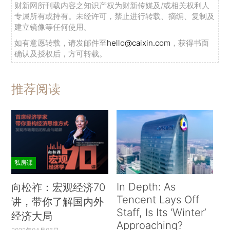
财新网所刊载内容之知识产权为财新传媒及/或相关权利人
专属所有或持有。未经许可，禁止进行转载、摘编、复制及
建立镜像等任何使用。
如有意愿转载，请发邮件至
hello@caixin.com
，获得书面
确认及授权后，方可转载。
推荐阅读
私房课
In Depth: As
向松祚：宏观经济70
Tencent Lays Off
讲，带你了解国内外
Staff, Is Its ‘Winter’
经济大局
Approaching?