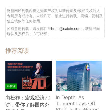
财新网所刊载内容之知识产权为财新传媒及/或相关权利人
专属所有或持有。未经许可，禁止进行转载、摘编、复制及
建立镜像等任何使用。
如有意愿转载，请发邮件至
hello@caixin.com
，获得书面
确认及授权后，方可转载。
推荐阅读
私房课
In Depth: As
向松祚：宏观经济70
Tencent Lays Off
讲，带你了解国内外
Staff, Is Its ‘Winter’