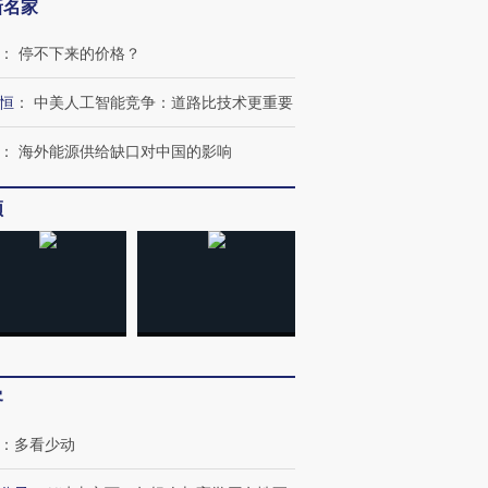
新名家
：
停不下来的价格？
恒
：
中美人工智能竞争：道路比技术更重要
：
海外能源供给缺口对中国的影响
频
跨国走私7万
视线｜HYROX的吸金
视线｜被
检体内含3种
术：是什么让中产们甘
泽连斯基密集出访美英 索
度Z世代
心“花钱找虐”？
要防空导弹“救急”
育部长拱
客
进第四届链博
【商旅对话】华住集团
：
多看少动
技“链”接产
【特别呈现】寻找100种
CFO：不靠规模取胜，华
【特别呈
有意思的生活方式·第三对
住三大增长引擎是什么？
有意思的