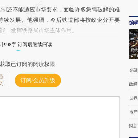
制还不能适应市场要求，面临许多急需破解的难
持续发展。他强调，今后铁道部将按政企分开要
编
能，发挥铁路局市场主体作用。
计998字 订阅后继续阅读
视线
Z世
获取已订阅的阅读权限
金融
员
订阅/会员升级
文
政经
世界
地产
财新