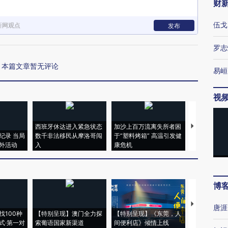
财
伍戈
新网观点
发布
罗志
本篇文章暂无评论
易峘
视
西班牙休达进入紧急状态
加沙上百万流离失所者困
马航飞行员
纪录 当局
数千非法移民从摩洛哥闯
于“塑料烤箱” 高温引发健
粒摇头丸 尿
外活动
入
康危机
毒品
博
【推广】走
唐涯
找100种
【特别呈现】澳门全力探
【特别呈现】《东莞，人
会，让数智科
式·第一对
索葡语国家新渠道
间便利店》倾情上线
业