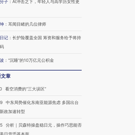
分子
：
AI冲击之下，年轻人与高学历女性更
坤
：
耳闻目睹的几位律师
日记
：
长护险覆盖全国 筹资和服务给予将持
码
波
：
“沉睡”的10万亿元公积金
新文章
0
看空消费的“三大误区”
59
中东局势催化东南亚能源焦虑 多国出台
新政加速转型
05
分析｜贝森特操盘稳日元，操作巧思能否
美日货币基本面