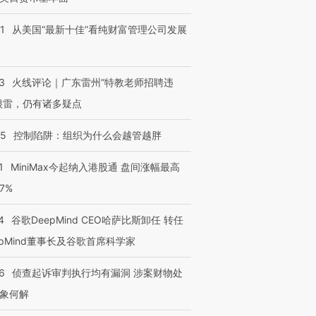
1
从美国“最新十佳”看纯财富管理公司发展
3
火线评论｜广东雷州“特教老师招聘违
很雷，仍有诸多疑点
05
控制陷阱：组织为什么会越管越胖
1
MiniMax今起纳入港股通 盘间涨幅最高
77%
4
谷歌DeepMind CEO哈萨比斯卸任 转任
epMind董事长及谷歌首席科学家
6
侦查起诉审判执行均有漏洞 涉案财物处
象何解