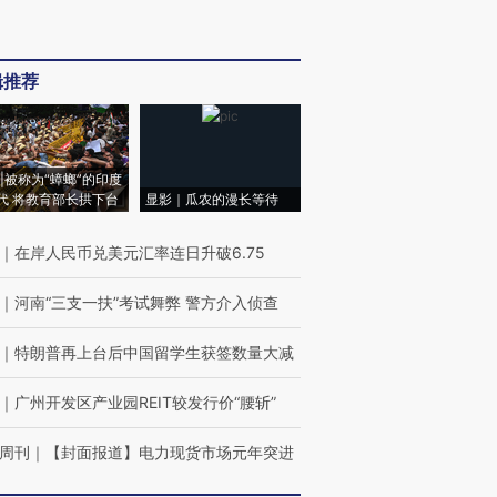
辑推荐
|被称为“蟑螂”的印度
代 将教育部长拱下台
显影｜瓜农的漫长等待
｜
在岸人民币兑美元汇率连日升破6.75
｜
河南“三支一扶”考试舞弊 警方介入侦查
｜
特朗普再上台后中国留学生获签数量大减
｜
广州开发区产业园REIT较发行价“腰斩”
周刊
｜
【封面报道】电力现货市场元年突进