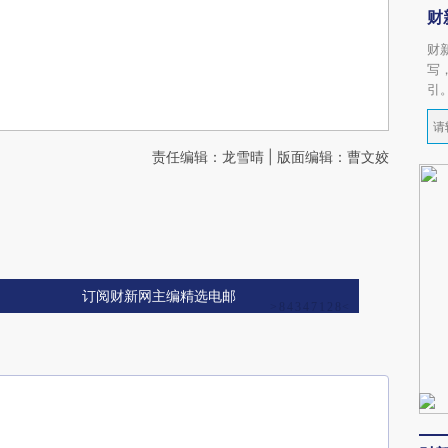
财
财
写
引
责任编辑：龙雪晴 | 版面编辑：曹文姣
订阅财新网主编精选电邮