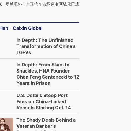
58
罗兰贝格：全球汽车市场逐渐区域化已成
lish - Caixin Global
In Depth: The Unfinished
Transformation of China’s
LGFVs
In Depth: From Skies to
Shackles, HNA Founder
Chen Feng Sentenced to 12
Years in Prison
U.S. Details Steep Port
Fees on China-Linked
Vessels Starting Oct. 14
The Shady Deals Behind a
Veteran Banker’s