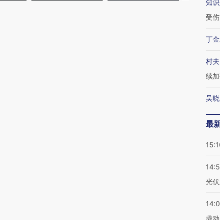
知识
受伤
丁金
村夫
续加
吴晓
最
15:1
14:
光伏
14:
撬动