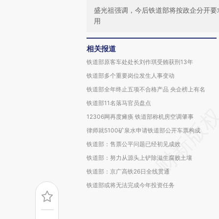
盛光祖强调，今后铁道部将按政企分开要
用
相关报道
铁道部原客车处处长刘作琪受贿获刑13年
铁道部多个重要岗位发生人事变动
铁道部全年终止五项不合格产品 央企榜上有名
铁道部11名落马官员盘点
12306网再度瘫痪 铁道部称机房空调肇事
律师就5100矿泉水申请铁道部公开车票构成
铁道部：售票公平问题已经初见成效
铁道部：努力从源头上铲除滋生腐败土壤
铁道部：京广高铁26日全线贯通
铁道部或将无法完成今年投资任务