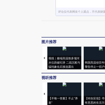
评论仅代表网友个人观点，不代表财
图片推荐
视线｜极端高温致多瑙河
水位跌破纪录 二战沉船与
韩国高温创百年
猛犸象化石接连露出
警告停止一切户
视听推荐
【不唯一答案】不止“养
【特别呈现】寻
老”
有意思的生活方