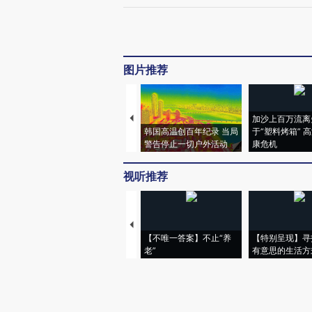
图片推荐
加沙上百万流离
韩国高温创百年纪录 当局
于“塑料烤箱” 
警告停止一切户外活动
康危机
视听推荐
【不唯一答案】不止“养
【特别呈现】寻
老”
有意思的生活方