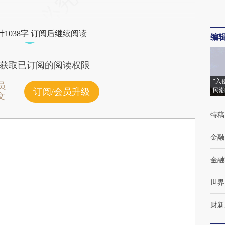
1038字 订阅后继续阅读
编
获取已订阅的阅读权限
“入
员
民潮
订阅/会员升级
文
特稿
金融
金融
世界
财新