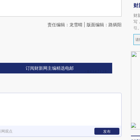
财
财
写
责任编辑：龙雪晴 | 版面编辑：路炳阳
引
订阅财新网主编精选电邮
新网观点
发布