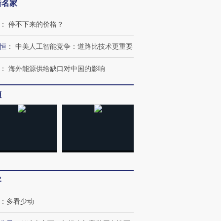
新名家
：
停不下来的价格？
恒
：
中美人工智能竞争：道路比技术更重要
：
海外能源供给缺口对中国的影响
”还是“人道危
湖北宜昌局部短时降雨
哈尔滨遭遇短时极端强降
撕裂西班牙
频
128毫米 紧急转移近
雨 3小时累计雨量超80毫
秘鲁纳斯
4000人
米
13人遇难
进第四届链博
【商旅对话】华住集团
技“链”接产
【特别呈现】寻找100种
CFO：不靠规模取胜，华
【特别呈
有意思的生活方式·第三对
住三大增长引擎是什么？
有意思的
客
：
多看少动