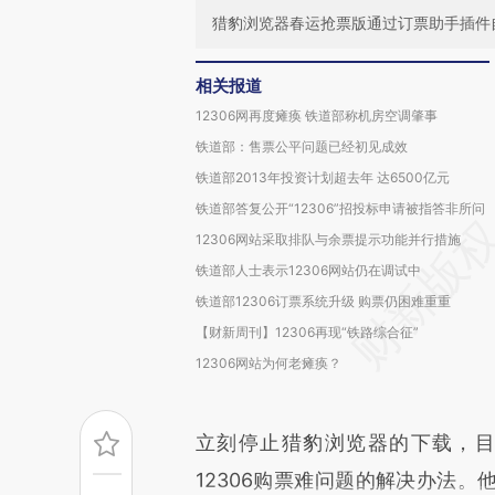
猎豹浏览器春运抢票版通过订票助手插件自
相关报道
12306网再度瘫痪 铁道部称机房空调肇事
铁道部：售票公平问题已经初见成效
铁道部2013年投资计划超去年 达6500亿元
铁道部答复公开“12306”招投标申请被指答非所问
12306网站采取排队与余票提示功能并行措施
铁道部人士表示12306网站仍在调试中
铁道部12306订票系统升级 购票仍困难重重
【财新周刊】12306再现“铁路综合征”
12306网站为何老瘫痪？
立刻停止猎豹浏览器的下载，
12306购票难问题的解决办法