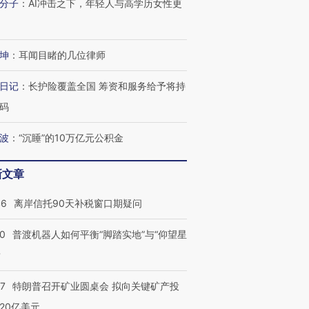
分子
：
AI冲击之下，年轻人与高学历女性更
坤
：
耳闻目睹的几位律师
日记
：
长护险覆盖全国 筹资和服务给予将持
码
波
：
“沉睡”的10万亿元公积金
新文章
46
离岸信托90天补税窗口期疑问
00
普渡机器人如何平衡“脚踏实地”与“仰望星
？
57
特朗普召开矿业圆桌会 拟向关键矿产投
20亿美元