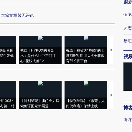
财
伍戈
本篇文章暂无评论
罗志
易峘
失所者困
视线｜HYROX的吸金
视线｜被称为“蟑螂”的印
视线｜“入侵
高温引发健
术：是什么让中产们甘
度Z世代 用街头抗争将教
机”？难民潮
视
心“花钱找虐”？
育部长拱下台
飞地休达
【推广】走
找100种
【特别呈现】澳门全力探
【特别呈现】《东莞，人
会，让数智科
式·第一对
索葡语国家新渠道
间便利店》倾情上线
业
博
唐涯