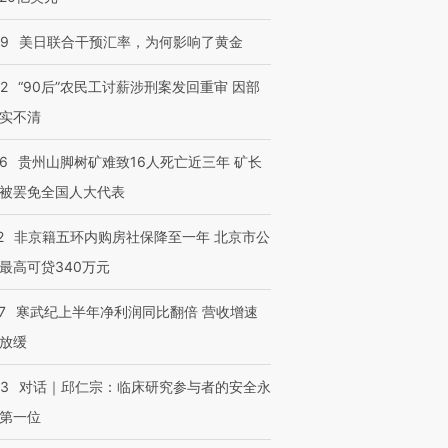
09
美日联合干预汇率，为何影响了黄金
32
“90后”农民工讨薪涉刑案发回重审 因部
实不清
36
贵州山脚树矿难致16人死亡近三年 矿长
被罢免全国人大代表
2
非京籍五环内购房社保降至一年 北京市公
最高可贷340万元
7
寒武纪上半年净利润同比翻倍 营收增速
放缓
53
对话｜邱仁宗：临床研究参与者的安全永
第一位