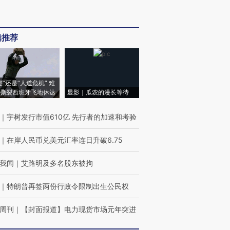
辑推荐
侵”还是“人道危机” 难
撕裂西班牙飞地休达
显影｜瓜农的漫长等待
｜
宇树发行市值610亿 先行者的加速和考验
｜
在岸人民币兑美元汇率连日升破6.75
我闻
｜
艾路明及多名股东被拘
｜
特朗普再签两份行政令限制出生公民权
周刊
｜
【封面报道】电力现货市场元年突进