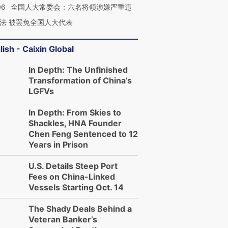
06
全国人大常委会：六名将领涉嫌严重违
法 被罢免全国人大代表
lish - Caixin Global
In Depth: The Unfinished
Transformation of China’s
LGFVs
In Depth: From Skies to
Shackles, HNA Founder
Chen Feng Sentenced to 12
Years in Prison
U.S. Details Steep Port
Fees on China-Linked
Vessels Starting Oct. 14
The Shady Deals Behind a
Veteran Banker’s