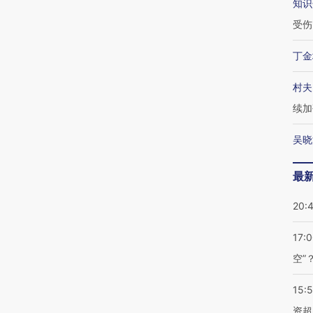
知识
受伤
丁金
村夫
续加
吴晓
最
20:
17:
空”
15:
资超