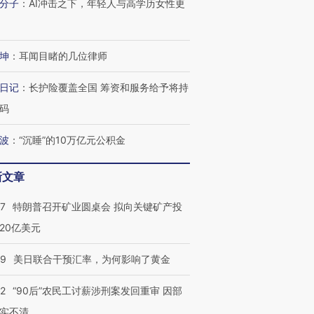
分子
：
AI冲击之下，年轻人与高学历女性更
坤
：
耳闻目睹的几位律师
日记
：
长护险覆盖全国 筹资和服务给予将持
码
波
：
“沉睡”的10万亿元公积金
新文章
57
特朗普召开矿业圆桌会 拟向关键矿产投
20亿美元
09
美日联合干预汇率，为何影响了黄金
32
“90后”农民工讨薪涉刑案发回重审 因部
实不清