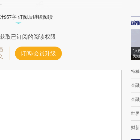
。
计957字 订阅后继续阅读
编
获取已订阅的阅读权限
员
“入
订阅/会员升级
文
民潮
特稿
金融
金融
世界
财新