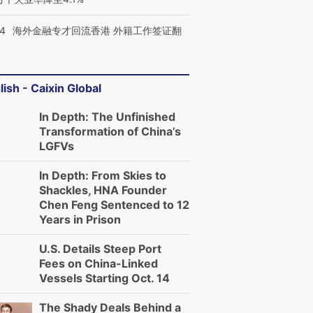
14
海外金融专才回流香港 外籍工作签证翻
lish - Caixin Global
In Depth: The Unfinished
Transformation of China’s
LGFVs
In Depth: From Skies to
Shackles, HNA Founder
Chen Feng Sentenced to 12
Years in Prison
U.S. Details Steep Port
Fees on China-Linked
Vessels Starting Oct. 14
The Shady Deals Behind a