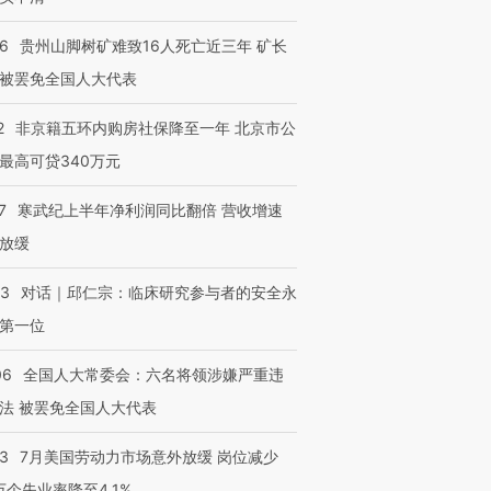
36
贵州山脚树矿难致16人死亡近三年 矿长
被罢免全国人大代表
2
非京籍五环内购房社保降至一年 北京市公
最高可贷340万元
7
寒武纪上半年净利润同比翻倍 营收增速
放缓
53
对话｜邱仁宗：临床研究参与者的安全永
第一位
06
全国人大常委会：六名将领涉嫌严重违
法 被罢免全国人大代表
43
7月美国劳动力市场意外放缓 岗位减少
3万个失业率降至4.1%