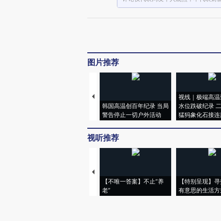
图片推荐
视线｜极端高温
韩国高温创百年纪录 当局
水位跌破纪录 
警告停止一切户外活动
猛犸象化石接连
视听推荐
【不唯一答案】不止“养
【特别呈现】寻
老”
有意思的生活方