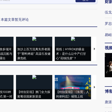
财
伍戈
本篇文章暂无评论
罗志
易峘
视
致多瑙河
加沙上百万流离失所者困
视线｜HYROX的吸金
马航飞行员
二战沉船与
于“塑料烤箱” 高温引发健
术：是什么让中产们甘
粒摇头丸 尿
露出
康危机
心“花钱找虐”？
毒品
【推广】走
博
找100种
【特别呈现】澳门全力探
【特别呈现】《东莞，人
会，让数智科
式·第一对
索葡语国家新渠道
间便利店》倾情上线
业
唐涯