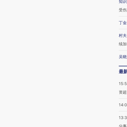
知识
受伤
丁金
村夫
续加
吴晓
最
15:
资超
14:
13:
分事