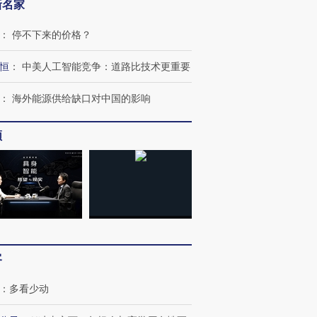
新名家
：
停不下来的价格？
恒
：
中美人工智能竞争：道路比技术更重要
：
海外能源供给缺口对中国的影响
频
跨国走私7万
视线｜被称为“蟑螂”的印
视线｜“入侵”还是“人道危
检体内含3种
度Z世代 用街头抗争将教
机”？难民潮撕裂西班牙
秘鲁纳斯
育部长拱下台
飞地休达
13人遇难
进第四届链博
【商旅对话】华住集团
客
技“链”接产
【特别呈现】寻找100种
CFO：不靠规模取胜，华
【特别呈
有意思的生活方式·第三对
住三大增长引擎是什么？
有意思的
：
多看少动