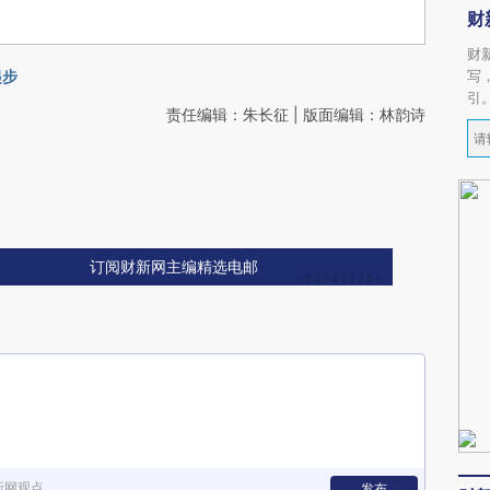
财
财
起步
写
引
责任编辑：朱长征 | 版面编辑：林韵诗
订阅财新网主编精选电邮
新网观点
发布