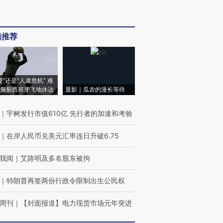
辑推荐
侵”还是“人道危机” 难
撕裂西班牙飞地休达
显影｜瓜农的漫长等待
｜
宇树发行市值610亿 先行者的加速和考验
｜
在岸人民币兑美元汇率连日升破6.75
我闻
｜
艾路明及多名股东被拘
｜
特朗普再签两份行政令限制出生公民权
周刊
｜
【封面报道】电力现货市场元年突进