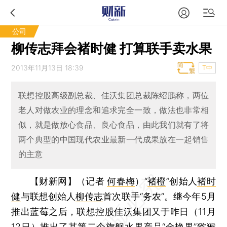
公司
柳传志拜会褚时健 打算联手卖水果
2013年11月13日 18:39
T中
联想控股高级副总裁、佳沃集团总裁陈绍鹏称，两位
老人对做农业的理念和追求完全一致，做法也非常相
似，就是做放心食品、良心食品，由此我们就有了将
两个典型的中国现代农业最新一代成果放在一起销售
的主意
【财新网】（记者
何春梅
）
“
褚橙
”创始人
褚时
健
与联想创始人
柳传志
首次联手“务农”。继今年5月
推出蓝莓之后，联想控股佳沃集团又于昨日（11月
12日）推出了其第二个旗舰水果产品“金艳果”猕猴