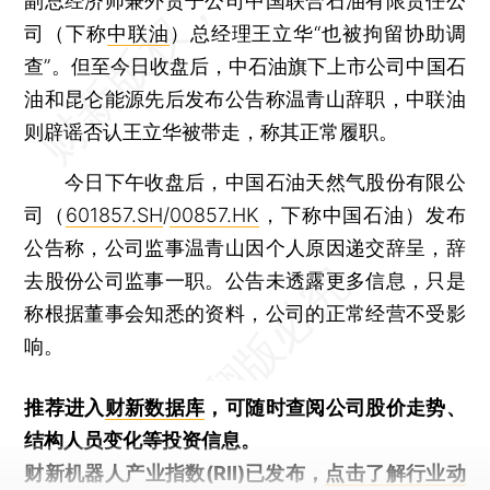
副总经济师兼外贸子公司中国联合石油有限责任公
司（下称
中联油
）总经理王立华“也被拘留协助调
查”。但至今日收盘后，中石油旗下上市公司中国石
油和昆仑能源先后发布公告称温青山辞职，中联油
则辟谣否认王立华被带走，称其正常履职。
今日下午收盘后，中国石油天然气股份有限公
司（
601857.SH
/
00857.HK
，下称中国石油）发布
公告称，公司监事温青山因个人原因递交辞呈，辞
去股份公司监事一职。公告未透露更多信息，只是
称根据董事会知悉的资料，公司的正常经营不受影
响。
推荐进入
财新数据库
，可随时查阅公司股价走势、
结构人员变化等投资信息。
财新机器人产业指数(RII)已发布，
点击了解行业动