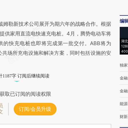
编
戴姆勒新技术公司展开为期六年的战略合作。根据
提供家用直流电快速充电桩。4月，腾势电动车将
湖北
供的快充电桩也即将完成第一批交付。ABB将为
12
40
及公共场所充电设施和解决方案，同时包括设施的安
独家
1187字 订阅后继续阅读
金融
金融
获取已订阅的阅读权限
能源
员
订阅/会员升级
文
财新