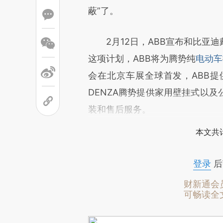
蔽”了。
2月12日，ABB宣布和比亚迪
这项计划，ABB将为腾势纯
电动车
会在北京车展全球首发，ABB提
DENZA腾势提供家用壁挂式以
装和售后服务。
本文共计
登录
后
财新通会
可畅读全