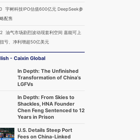
0
宇树科技IPO估值600亿元 DeepSeek参
略配售
22
油气市场剧烈波动现套利空间 嘉能可上
扭亏、净利增超50亿美元
lish - Caixin Global
In Depth: The Unfinished
Transformation of China’s
LGFVs
In Depth: From Skies to
Shackles, HNA Founder
Chen Feng Sentenced to 12
Years in Prison
U.S. Details Steep Port
Fees on China-Linked