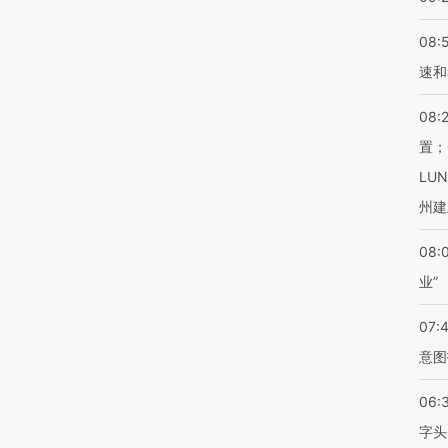
08:
速和
08:
置；
LU
州建
08:
业”
07:
意图
06:
字头