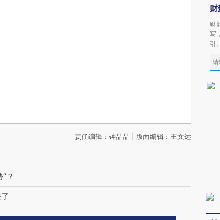
财
财
写
引
责任编辑：钟晶晶 | 版面编辑：王文远
”？
来了