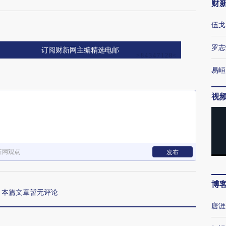
财
伍戈
罗志
订阅财新网主编精选电邮
易峘
视
新网观点
发布
博
本篇文章暂无评论
唐涯