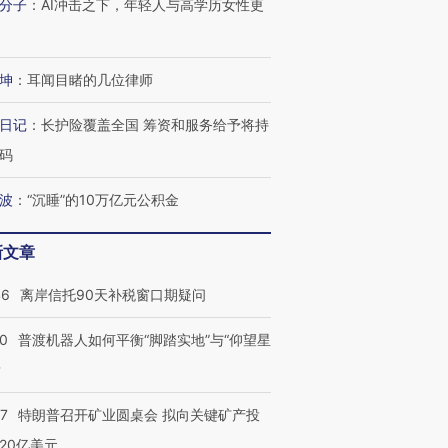
分子
：
AI冲击之下，年轻人与高学历女性更
跨国走私7万
视线｜被称为“蟑螂”的印
视线｜“入侵”还是“人道危
检体内含3种
度Z世代 用街头抗争将教
机”？难民潮撕裂西班牙
秘鲁纳斯
坤
：
耳闻目睹的几位律师
育部长拱下台
飞地休达
13人遇难
日记
：
长护险覆盖全国 筹资和服务给予将持
码
波
：
“沉睡”的10万亿元公积金
进第四届链博
【商旅对话】华住集团
技“链”接产
【特别呈现】寻找100种
CFO：不靠规模取胜，华
【特别呈
有意思的生活方式·第三对
住三大增长引擎是什么？
有意思的
新文章
46
离岸信托90天补税窗口期疑问
00
普渡机器人如何平衡“脚踏实地”与“仰望星
？
57
特朗普召开矿业圆桌会 拟向关键矿产投
20亿美元