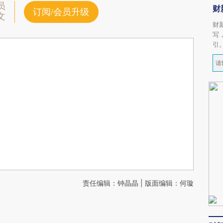
员
财
订阅/会员升级
文
财
写
引
责任编辑：钟晶晶 | 版面编辑：何璇