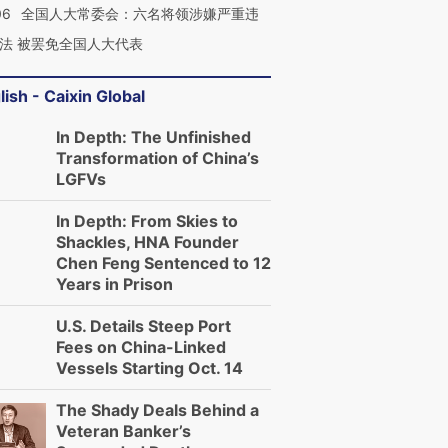
06
全国人大常委会：六名将领涉嫌严重违
法 被罢免全国人大代表
lish - Caixin Global
In Depth: The Unfinished
Transformation of China’s
LGFVs
In Depth: From Skies to
Shackles, HNA Founder
Chen Feng Sentenced to 12
Years in Prison
U.S. Details Steep Port
Fees on China-Linked
Vessels Starting Oct. 14
The Shady Deals Behind a
Veteran Banker’s