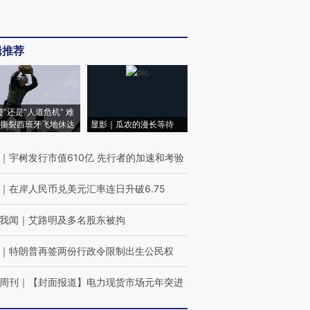
辑推荐
侵”还是“人道危机” 难
撕裂西班牙飞地休达
显影｜瓜农的漫长等待
｜
宇树发行市值610亿 先行者的加速和考验
｜
在岸人民币兑美元汇率连日升破6.75
我闻
｜
艾路明及多名股东被拘
｜
特朗普再签两份行政令限制出生公民权
周刊
｜
【封面报道】电力现货市场元年突进