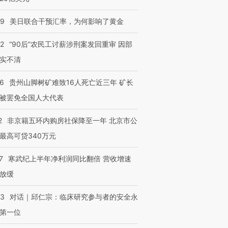
09
美日联合干预汇率，为何影响了黄金
32
“90后”农民工讨薪涉刑案发回重审 因部
实不清
36
贵州山脚树矿难致16人死亡近三年 矿长
被罢免全国人大代表
2
非京籍五环内购房社保降至一年 北京市公
最高可贷340万元
7
寒武纪上半年净利润同比翻倍 营收增速
放缓
53
对话｜邱仁宗：临床研究参与者的安全永
第一位