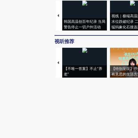
视线｜极端高温
韩国高温创百年纪录 当局
水位跌破纪录 
警告停止一切户外活动
猛犸象化石接连
视听推荐
【不唯一答案】不止“养
【特别呈现】寻
老”
有意思的生活方