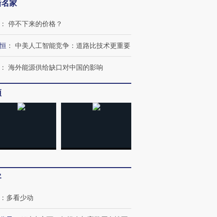
新名家
：
停不下来的价格？
恒
：
中美人工智能竞争：道路比技术更重要
：
海外能源供给缺口对中国的影响
频
客
：
多看少动