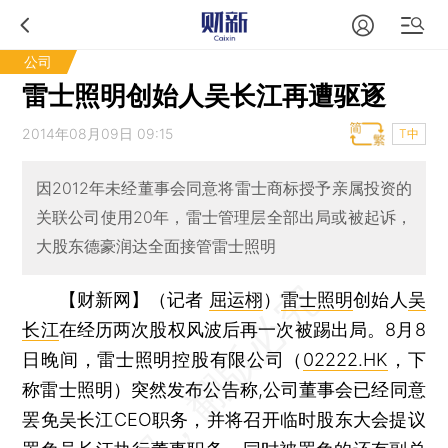
公司
雷士照明创始人吴长江再遭驱逐
2014年08月09日 09:15
T中
因2012年未经董事会同意将雷士商标授予亲属投资的
关联公司使用20年，雷士管理层全部出局或被起诉，
大股东德豪润达全面接管雷士照明
【财新网】（记者
屈运栩
）
雷士照明
创始人
吴
长江
在经历两次股权风波后再一次被踢出局。8月8
日晚间，雷士照明控股有限公司（
02222.HK
，下
称雷士照明）突然发布公告称,公司董事会已经同意
罢免吴长江CEO职务，并将召开临时股东大会提议