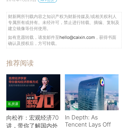
财新网所刊载内容之知识产权为财新传媒及/或相关权利人
专属所有或持有。未经许可，禁止进行转载、摘编、复制及
建立镜像等任何使用。
如有意愿转载，请发邮件至
hello@caixin.com
，获得书面
确认及授权后，方可转载。
推荐阅读
私房课
In Depth: As
向松祚：宏观经济70
Tencent Lays Off
讲，带你了解国内外