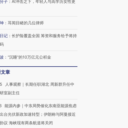
分子
：
AI冲击之下，年轻人与高学历女性更
进第四届链博
【商旅对话】华住集团
技“链”接产
【特别呈现】寻找100种
CFO：不靠规模取胜，华
【特别呈
有意思的生活方式·第三对
住三大增长引擎是什么？
有意思的
坤
：
耳闻目睹的几位律师
日记
：
长护险覆盖全国 筹资和服务给予将持
码
波
：
“沉睡”的10万亿元公积金
新文章
25
人事观察｜长期任职湖北 周新群升任中
研室副主任
3
能源内参｜中东局势催化东南亚能源焦虑
出台光伏新政加速转型；伊朗称与阿曼接近
协议 海峡现有两条航道将关闭