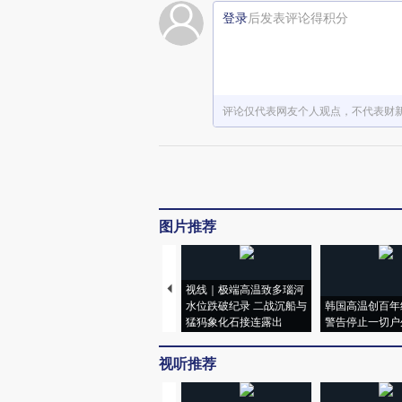
登录
后发表评论得积分
评论仅代表网友个人观点，不代表财
图片推荐
视线｜极端高温致多瑙河
水位跌破纪录 二战沉船与
韩国高温创百年
猛犸象化石接连露出
警告停止一切户
视听推荐