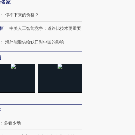
新名家
：
停不下来的价格？
恒
：
中美人工智能竞争：道路比技术更重要
：
海外能源供给缺口对中国的影响
频
OX的吸金
马航飞行员跨国走私7万
视线｜被称为“蟑螂”的印
让中产们甘
粒摇头丸 尿检体内含3种
度Z世代 用街头抗争将教
秘鲁纳斯
”？
毒品
育部长拱下台
13人遇难
客
：
多看少动