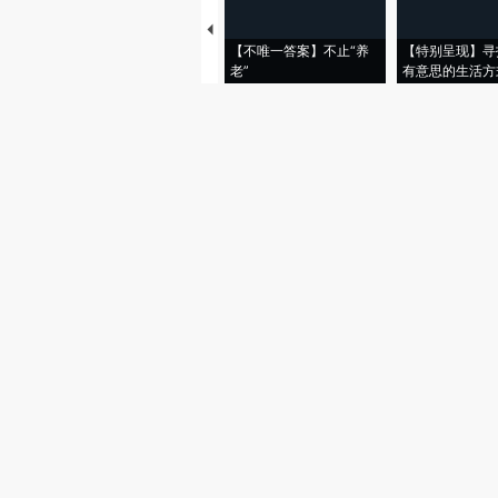
【不唯一答案】不止“养
【特别呈现】寻
老”
有意思的生活方