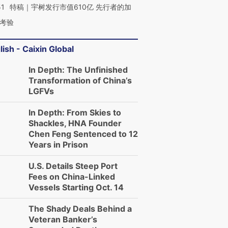
51
特稿｜宇树发行市值610亿 先行者的加
考验
lish - Caixin Global
In Depth: The Unfinished
Transformation of China’s
LGFVs
In Depth: From Skies to
Shackles, HNA Founder
Chen Feng Sentenced to 12
Years in Prison
U.S. Details Steep Port
Fees on China-Linked
Vessels Starting Oct. 14
The Shady Deals Behind a
Veteran Banker’s