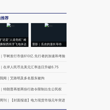
辑推荐
侵”还是“人道危机” 难
撕裂西班牙飞地休达
显影｜瓜农的漫长等待
｜
宇树发行市值610亿 先行者的加速和考验
｜
在岸人民币兑美元汇率连日升破6.75
我闻
｜
艾路明及多名股东被拘
｜
特朗普再签两份行政令限制出生公民权
周刊
｜
【封面报道】电力现货市场元年突进