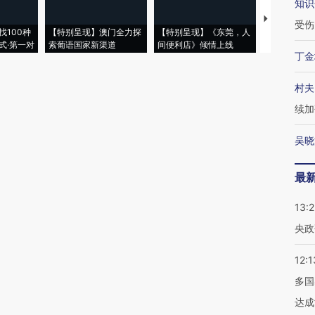
知识
【推广】走
受伤
找100种
【特别呈现】澳门全力探
【特别呈现】《东莞，人
会，让数智科
式·第一对
索葡语国家新渠道
间便利店》倾情上线
业
丁金
村夫
续加
吴晓
最
13:
央政
12:1
多国
达成