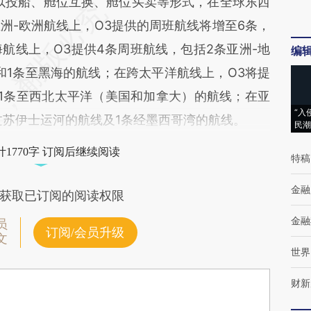
投船、舱位互换、舱位买卖等形式，在全球东西
洲-欧洲航线上，O3提供的周班航线将增至6条，
航线上，O3提供4条周班航线，包括2条亚洲-地
编
和1条至黑海的航线；在跨太平洋航线上，O3将提
1条至西北太平洋（美国和加拿大）的航线；在亚
“入
过苏伊士运河的航线及1条经墨西哥湾的航线。
民潮
1770字 订阅后继续阅读
特稿
金融
获取已订阅的阅读权限
金融
员
订阅/会员升级
文
世界
财新