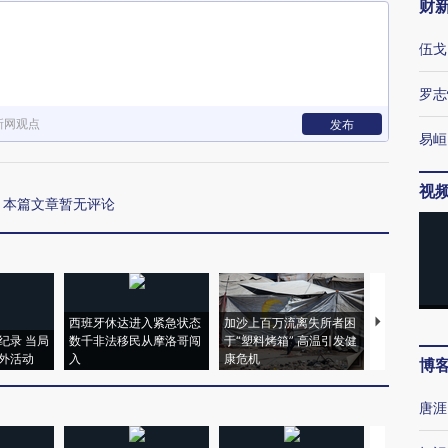
财
伍戈
罗志
新网观点
发布
易峘
视
本篇文章暂无评论
西班牙休达进入紧急状态
加沙上百万流离失所者困
视线｜HYR
纪录 当局
数千非法移民从摩洛哥闯
于“塑料烤箱” 高温引发健
术：是什么
外活动
入
康危机
心“花钱找虐
博
唐涯