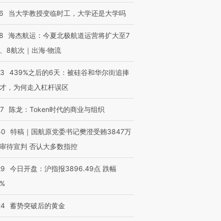
6
当大学教授变临时工，大学还是大学吗
8
海杰航运：今夏北极航道运营将扩大至7
、8航次｜出海·物流
53
439%之后的6天：被硅谷和华尔街追捧
才，为何走入杠杆误区
07
陈龙：Token时代的商业与组织
50
特稿｜国航原党委书记樊澄受贿3847万
审待宣判 否认大多数指控
29
今日开盘：沪指报3896.49点 跌幅
0%
24
蓄势突破后的黄金