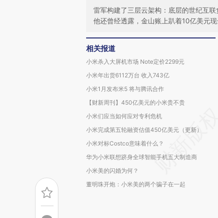
雷军构建了三层云架构：底层的世纪互联
他还曾经透露，金山账上趴着10亿美元
相关报道
小米杀入大屏机市场 Note定价2299元
小米年出货6112万台 收入743亿
小米1月发布米5 将与腾讯合作
【财新周刊】450亿美元的小米贵不贵
小米们应当如何应对专利危机
小米完成第五轮融资估值450亿美元（更新）
小米对标Costco意味着什么？
华为小米联想跻身全球智能手机五大制造商
小米美的闪婚为何？
董明珠开炮：小米美的两个骗子在一起