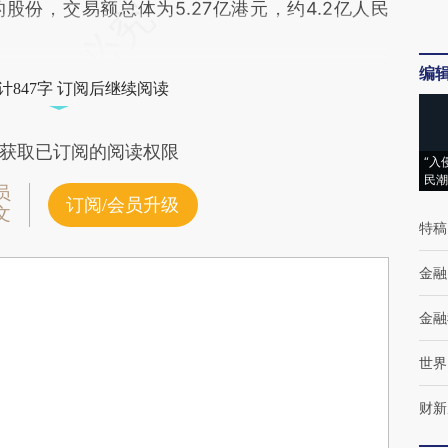
的股份，交易额总体为5.27亿港元，约4.2亿人民
编
计847字 订阅后继续阅读
获取已订阅的阅读权限
“入
民潮
员
订阅/会员升级
文
特稿
金融
金融
世界
财新