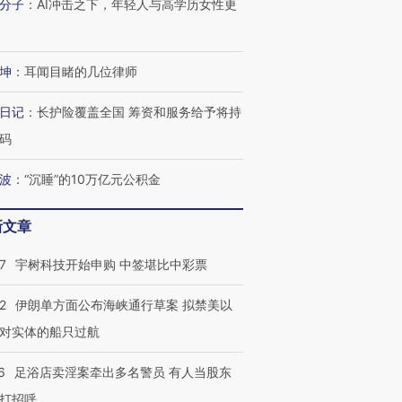
分子
：
AI冲击之下，年轻人与高学历女性更
坤
：
耳闻目睹的几位律师
日记
：
长护险覆盖全国 筹资和服务给予将持
码
波
：
“沉睡”的10万亿元公积金
新文章
7
宇树科技开始申购 中签堪比中彩票
2
伊朗单方面公布海峡通行草案 拟禁美以
对实体的船只过航
6
足浴店卖淫案牵出多名警员 有人当股东
打招呼