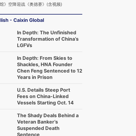
馆》空降迎战《奥德赛》(含视频)
lish - Caixin Global
In Depth: The Unfinished
Transformation of China’s
LGFVs
In Depth: From Skies to
Shackles, HNA Founder
Chen Feng Sentenced to 12
Years in Prison
U.S. Details Steep Port
Fees on China-Linked
Vessels Starting Oct. 14
The Shady Deals Behind a
Veteran Banker’s
Suspended Death
Sentence