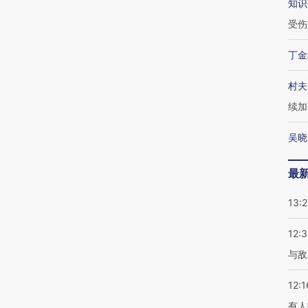
知识
受伤
丁金
村夫
续加
吴晓
最
13:2
12:3
与敌
12:1
有人