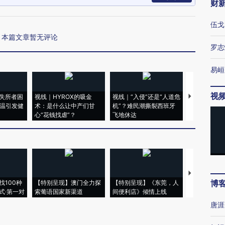
财
伍戈
本篇文章暂无评论
罗志
易峘
视
失所者困
视线｜HYROX的吸金
视线｜“入侵”还是“人道危
视线｜被称为
高温引发健
术：是什么让中产们甘
机”？难民潮撕裂西班牙
度Z世代 用
心“花钱找虐”？
飞地休达
育部长拱下
【推广】走
博
找100种
【特别呈现】澳门全力探
【特别呈现】《东莞，人
会，让数智科
式·第一对
索葡语国家新渠道
间便利店》倾情上线
业
唐涯