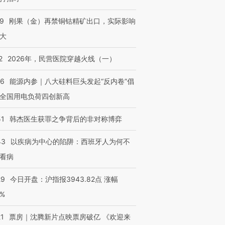
09
刚果（金）再禁铜钴精矿出口，实际影响
大
2
2026年，民营医院穿越火线（一）
06
能源内参｜八大硅料巨头发起“反内卷”倡
全国用电负荷四创新高
51
韩杰医生获罪之争背后的非对称博弈
43
以疾病为中心的陷阱：西班牙人为何不
看病
29
今日开盘：沪指报3943.82点 涨幅
0%
21
票房｜沈腾新片点映票房破亿 《欢迎来