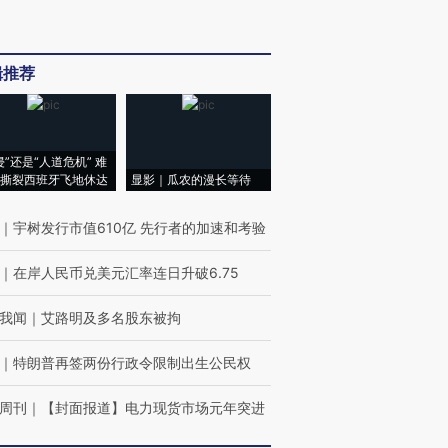
辑推荐
侵”还是“人道危机” 难
撕裂西班牙飞地休达
显影｜瓜农的漫长等待
｜
宇树发行市值610亿 先行者的加速和考验
｜
在岸人民币兑美元汇率连日升破6.75
我闻
｜
艾路明及多名股东被拘
｜
特朗普再签两份行政令限制出生公民权
周刊
｜
【封面报道】电力现货市场元年突进