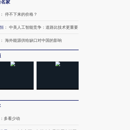
新名家
：
停不下来的价格？
恒
：
中美人工智能竞争：道路比技术更重要
：
海外能源供给缺口对中国的影响
频
“蟑螂”的印
湖北宜昌局部短时降雨
视线｜火箭残骸撞月球的
一周天下
街头抗争将教
128毫米 紧急转移近
背后：太空垃圾与
枪杀8人
台
4000人
SpaceX的万亿帝国
民涌入西
进第四届链博
【商旅对话】华住集团
客
技“链”接产
【特别呈现】寻找100种
CFO：不靠规模取胜，华
【特别呈
有意思的生活方式·第三对
住三大增长引擎是什么？
有意思的
：
多看少动