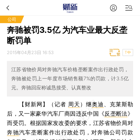
公司
奔驰被罚3.5亿 为汽车业最大反垄
断罚单
2015年04月23日 16:53
T中
江苏省物价局对奔驰汽车价格垄断案作出行政处罚，
奔驰被处罚上一年度市场销售额7%的罚款，计3.5亿
元。奔驰回应称诚恳接受、认真整改
【财新网】（记者
周天
）
继
奥迪
、克莱斯勒
后，又一家豪华汽车厂商因违反中国《
反垄断法
》
而受罚。根据国家发改委的要求，江苏省物价局对
奔驰
汽车垄断案作出行政处罚，对奔驰公司罚款