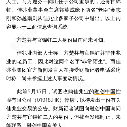
人士。与方楚芬一同出任子公司董事的，还有官锦
虹。佳兆业董事会主席
郭英成
麾下两名“老臣”金志
刚和孙越南则从佳兆业多家子公司中退出。以上内
容显示于工商信息查询系统。
方楚芬与官锦虹二人身份目前尚未可知。
佳兆业内部人士称，方楚芬与官锦虹并非佳兆
业的老员工，因此对这两个名字“非常陌生”。而佳
兆业集团官方新闻发言人在接受财新记者电话采访
时称，尚未掌握上述人事变动情况。
此前5月15日，试图收购佳兆业的
融创中国
控
股有限公司（
01918.HK
）停牌，以待发出一份有关
佳兆业交易的公告。财新记者试图向融创中国询问
方楚芬与官锦虹二人的身份，但截至发稿时止，未
能联系上融创中国有关人士。