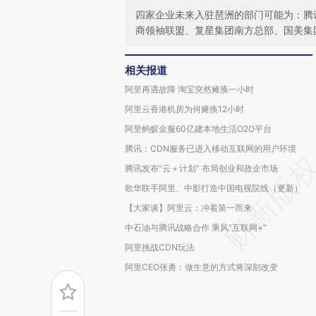
四家企业未来入驻琶洲的部门可能为：腾
商领袖联盟、复星集团南方总部、国美集
相关报道
阿里再遇故障 淘宝突然瘫痪一小时
阿里云香港机房为何瘫痪12小时
阿里蚂蚁金服60亿建本地生活O2O平台
腾讯：CDN服务已进入移动互联网的用户环境
腾讯发布“云＋计划” 布局创业和政企市场
歌华联手阿里、中影打造中国电视院线（更新）
【大家谈】阿里云：冲着第一而来
中石油与腾讯战略合作 乘风“互联网+”
阿里挑战CDN玩法
阿里CEO张勇：做生意的方式将深刻改变