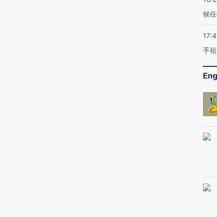
候任
17:
手祖
Eng