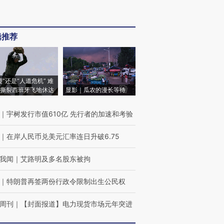
辑推荐
侵”还是“人道危机” 难
撕裂西班牙飞地休达
显影｜瓜农的漫长等待
｜
宇树发行市值610亿 先行者的加速和考验
｜
在岸人民币兑美元汇率连日升破6.75
我闻
｜
艾路明及多名股东被拘
｜
特朗普再签两份行政令限制出生公民权
周刊
｜
【封面报道】电力现货市场元年突进