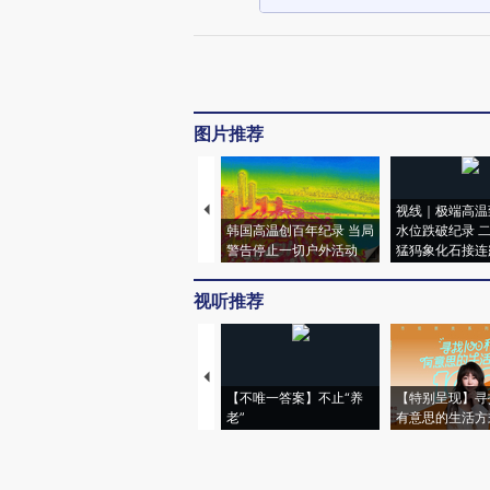
图片推荐
视线｜极端高温
韩国高温创百年纪录 当局
水位跌破纪录 
警告停止一切户外活动
猛犸象化石接连
视听推荐
【不唯一答案】不止“养
【特别呈现】寻
老”
有意思的生活方