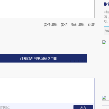
财
财
写
引
责任编辑：贺信 | 版面编辑：刘潇
订阅财新网主编精选电邮
新网观点
发布