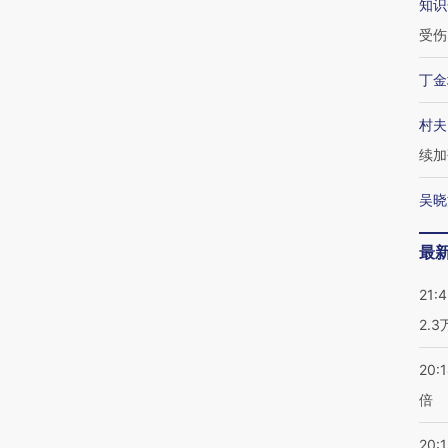
知识
受伤
丁金
村夫
续加
吴晓
最
21:
2.
20:
倍
20:1