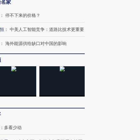
新名家
：
停不下来的价格？
恒
：
中美人工智能竞争：道路比技术更重要
：
海外能源供给缺口对中国的影响
频
跨国走私7万
视线｜被称为“蟑螂”的印
视线｜“入侵”还是“人道危
检体内含3种
度Z世代 用街头抗争将教
机”？难民潮撕裂西班牙
秘鲁纳斯
育部长拱下台
飞地休达
13人遇难
进第四届链博
【商旅对话】华住集团
客
技“链”接产
【特别呈现】寻找100种
CFO：不靠规模取胜，华
【特别呈
有意思的生活方式·第三对
住三大增长引擎是什么？
有意思的
：
多看少动