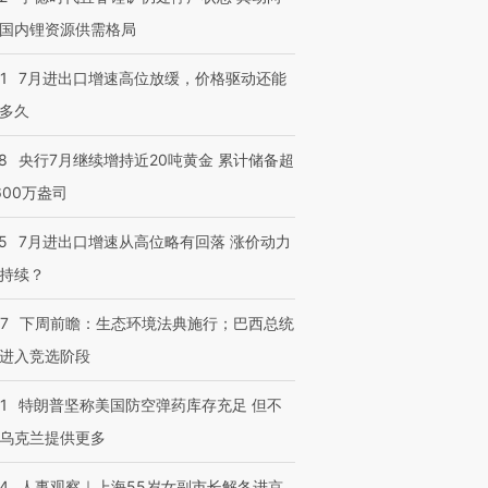
国内锂资源供需格局
1
7月进出口增速高位放缓，价格驱动还能
多久
8
央行7月继续增持近20吨黄金 累计储备超
600万盎司
5
7月进出口增速从高位略有回落 涨价动力
持续？
07
下周前瞻：生态环境法典施行；巴西总统
进入竞选阶段
1
特朗普坚称美国防空弹药库存充足 但不
乌克兰提供更多
24
人事观察｜上海55岁女副市长解冬进京