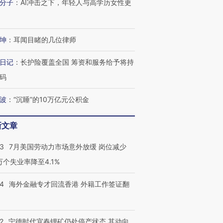
分子
：
AI冲击之下，年轻人与高学历女性更
坤
：
耳闻目睹的几位律师
日记
：
长护险覆盖全国 筹资和服务给予将持
码
波
：
“沉睡”的10万亿元公积金
新文章
43
7月美国劳动力市场意外放缓 岗位减少
3万个失业率降至4.1%
14
海外金融专才回流香港 外籍工作签证翻
2
宁德时代宜春锂矿仍处停产状态 其动向