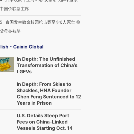
中国侨联副主席
45
泰国发生致命校园枪击案至少6人死亡 枪
父母亦被杀
lish - Caixin Global
In Depth: The Unfinished
Transformation of China’s
LGFVs
In Depth: From Skies to
Shackles, HNA Founder
Chen Feng Sentenced to 12
Years in Prison
U.S. Details Steep Port
Fees on China-Linked
Vessels Starting Oct. 14