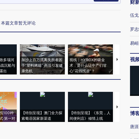
财
伍戈
本篇文章暂无评论
罗志
易峘
视
致多瑙河
加沙上百万流离失所者困
视线｜HYROX的吸金
马航飞行员
二战沉船与
于“塑料烤箱” 高温引发健
术：是什么让中产们甘
粒摇头丸 尿
露出
康危机
心“花钱找虐”？
毒品
【推广】走
博
找100种
【特别呈现】澳门全力探
【特别呈现】《东莞，人
会，让数智科
式·第一对
索葡语国家新渠道
间便利店》倾情上线
业
唐涯