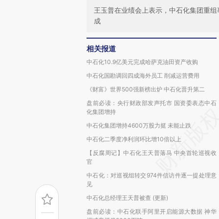
王玉普在业绩会上表示，中石化集团重组
成
相关报道
中石化10.9亿美元完成哈萨克油田资产收购
中石化国勘调回四成海外员工 削减运营费用
《财富》世界500强新榜出炉 中石化晋升第二
盘前必读：央行财政部发声托市 国资委表态中石
化集团增持
中石化集团增持4600万股力挺 未能止跌
中石化二季度净利润环比增10倍以上
【反腐周记】中石化王天普落马 中央首轮巡视收
官
中石化：对巡视组转交974件信访件逐一提处理意
见
中石化总经理王天普被查 (更新)
盘前必读：中石化联手阿里开启能源大数据 神华