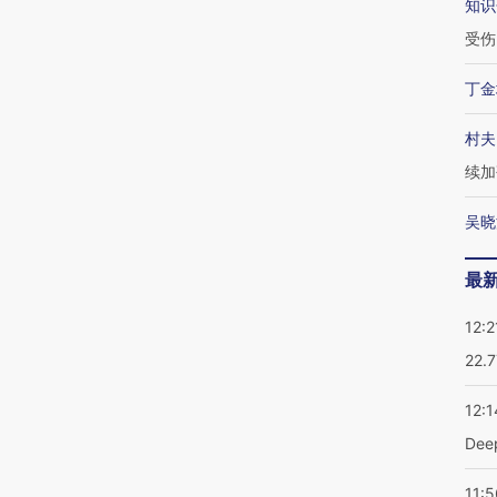
知识
受伤
丁金
村夫
续加
吴晓
最
12:2
22.
12:1
De
11:5