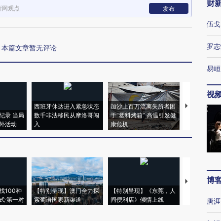
财
新网观点
发布
伍戈
罗志
本篇文章暂无评论
易峘
视
西班牙休达进入紧急状态
加沙上百万流离失所者困
马航飞行员
纪录 当局
数千非法移民从摩洛哥闯
于“塑料烤箱” 高温引发健
粒摇头丸 尿
外活动
入
康危机
毒品
博
【推广】走
找100种
【特别呈现】澳门全力探
【特别呈现】《东莞，人
会，让数智科
式·第一对
索葡语国家新渠道
间便利店》倾情上线
业
唐涯