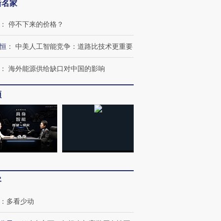
新名家
：
停不下来的价格？
恒
：
中美人工智能竞争：道路比技术更重要
：
海外能源供给缺口对中国的影响
频
跨国走私7万
视线｜HY
检体内含3种
泽连斯基密集出访美英 索
秘鲁纳斯卡观光飞机坠毁
术：是什
要防空导弹“救急”
13人遇难
心“花钱找
客
进第四届链博
【商旅对话】华住集团
技“链”接产
【特别呈现】寻找100种
CFO：不靠规模取胜，华
【特别呈
有意思的生活方式·第三对
住三大增长引擎是什么？
有意思的
：
多看少动