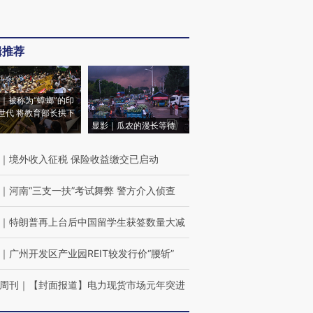
辑推荐
｜被称为“蟑螂”的印
世代 将教育部长拱下
显影｜瓜农的漫长等待
｜
境外收入征税 保险收益缴交已启动
｜
河南“三支一扶”考试舞弊 警方介入侦查
｜
特朗普再上台后中国留学生获签数量大减
｜
广州开发区产业园REIT较发行价“腰斩”
周刊
｜
【封面报道】电力现货市场元年突进