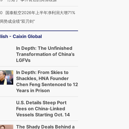
10
国泰航空2026年上半年净利润大增71%
局势成业绩“双刃剑”
lish - Caixin Global
In Depth: The Unfinished
Transformation of China’s
LGFVs
In Depth: From Skies to
Shackles, HNA Founder
Chen Feng Sentenced to 12
Years in Prison
U.S. Details Steep Port
Fees on China-Linked
Vessels Starting Oct. 14
The Shady Deals Behind a