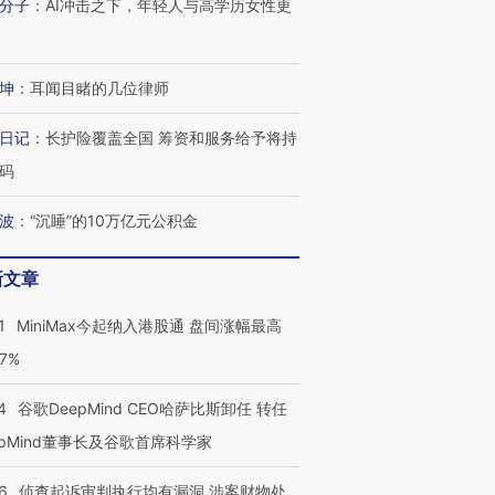
分子
：
AI冲击之下，年轻人与高学历女性更
坤
：
耳闻目睹的几位律师
日记
：
长护险覆盖全国 筹资和服务给予将持
码
波
：
“沉睡”的10万亿元公积金
新文章
1
MiniMax今起纳入港股通 盘间涨幅最高
77%
4
谷歌DeepMind CEO哈萨比斯卸任 转任
epMind董事长及谷歌首席科学家
6
侦查起诉审判执行均有漏洞 涉案财物处