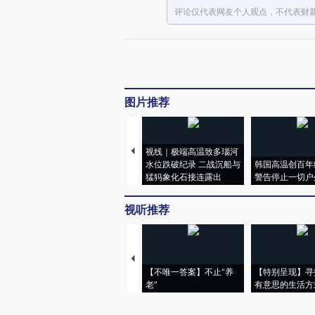
评论仅代表网友个人观点，不代表财
图片推荐
视线｜极端高温致多瑙河
水位跌破纪录 二战沉船与
韩国高温创百年
猛犸象化石接连露出
警告停止一切户
视听推荐
【不唯一答案】不止“养
【特别呈现】寻
老”
有意思的生活方