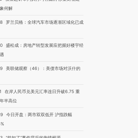
象何解
58
罗兰贝格：全球汽车市场逐渐区域化已成
50
盛松成：房地产转型发展应把握好楼宇经
遇
39
美联储观察（46）：美债市场对沃什的
1
在岸人民币兑美元汇率连日升破6.75 重
年半高位
29
今日开盘：两市双双低开 沪指跌幅
6%
13
“竹知了”事件背后的舆情根源