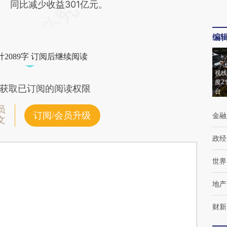
同比减少收益301亿元。
编
2089字 订阅后继续阅读
视线
度Z
获取已订阅的阅读权限
台
员
订阅/会员升级
金融
文
政经
世界
地产
财新