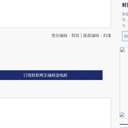
财
财
写
引
责任编辑：郭琼 | 版面编辑：刘潇
订阅财新网主编精选电邮