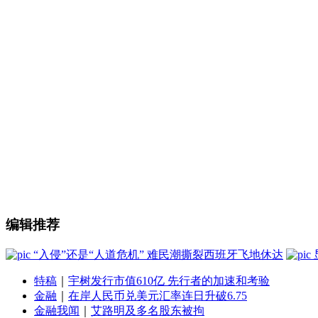
编辑推荐
“入侵”还是“人道危机” 难民潮撕裂西班牙飞地休达
特稿
｜
宇树发行市值610亿 先行者的加速和考验
金融
｜
在岸人民币兑美元汇率连日升破6.75
金融我闻
｜
艾路明及多名股东被拘