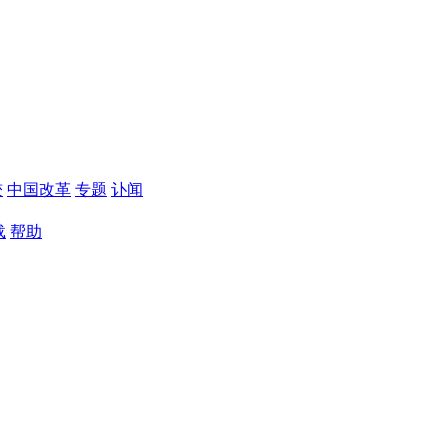
较
中国改革
专题
讣闻
载
帮助