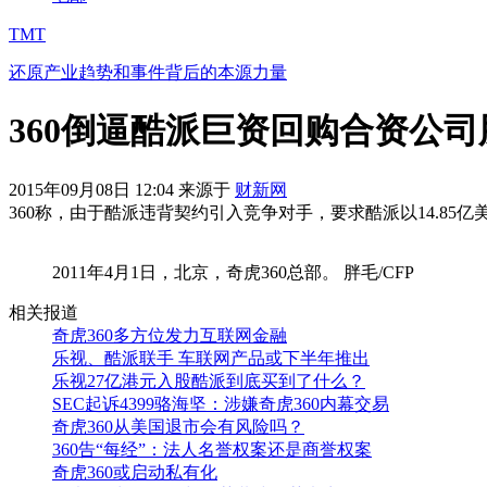
TMT
还原产业趋势和事件背后的本源力量
360倒逼酷派巨资回购合资公
2015年09月08日 12:04 来源于
财新网
360称，由于酷派违背契约引入竞争对手，要求酷派以14.85
2011年4月1日，北京，奇虎360总部。 胖毛/CFP
相关报道
奇虎360多方位发力互联网金融
乐视、酷派联手 车联网产品或下半年推出
乐视27亿港元入股酷派到底买到了什么？
SEC起诉4399骆海坚：涉嫌奇虎360内幕交易
奇虎360从美国退市会有风险吗？
360告“每经”：法人名誉权案还是商誉权案
奇虎360或启动私有化