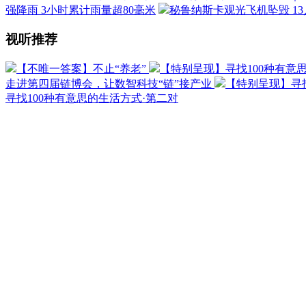
强降雨 3小时累计雨量超80毫米
秘鲁纳斯卡观光飞机坠毁 1
视听推荐
【不唯一答案】不止“养老”
【特别呈现】寻找100种有意
走进第四届链博会，让数智科技“链”接产业
【特别呈现】寻找
寻找100种有意思的生活方式·第二对