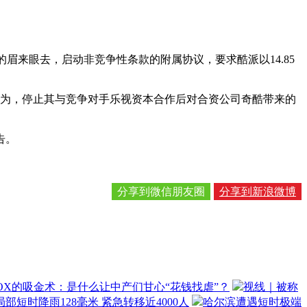
的眉来眼去，启动非竞争性条款的附属协议，要求酷派以14.85
行为，停止其与竞争对手乐视资本合作后对合资公司奇酷带来的
告。
分享到微信朋友圈
分享到新浪微博
OX的吸金术：是什么让中产们甘心“花钱找虐”？
视线｜被称
部短时降雨128毫米 紧急转移近4000人
哈尔滨遭遇短时极端