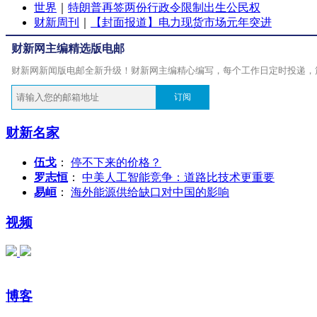
世界
｜
特朗普再签两份行政令限制出生公民权
财新周刊
｜
【封面报道】电力现货市场元年突进
财新网主编精选版电邮
财新网新闻版电邮全新升级！财新网主编精心编写，每个工作日定时投递，
订阅
财新名家
伍戈
：
停不下来的价格？
罗志恒
：
中美人工智能竞争：道路比技术更重要
易峘
：
海外能源供给缺口对中国的影响
视频
博客