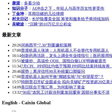
唐涯
：
多看少动
知识分子
：
AI冲击之下，年轻人与高学历女性更受伤
丁金坤
：
耳闻目睹的几位律师
村夫日记
：
长护险覆盖全国 筹资和服务给予将持续加码
吴晓波
：
“沉睡”的10万亿元公积金
最新文章
20:26
河南西平“7.30”刑案嫌犯落网
17:00
普渡机器人张涛：人形机器人不会替代专用机器人
16:14
创新药再活跃，龙头上调全年业绩指引｜医药股周
15:51
被爆炒、高溢价 QDII、国投白银LOF明确被退市
11:34
7月CPI、PPI同比均低于预期 PPI同比结束持续改
20:46
观势｜离岸信托90天补税窗口期疑问
17:00
普渡机器人如何平衡“脚踏实地”与“仰望星空”？
15:57
特朗普召开矿业圆桌会 拟向关键矿产投资超20亿美元
14:09
美日联合干预汇率，为何影响了黄金
13:32
“90后”农民工讨薪涉刑案发回重审 因部分事实不清
English - Caixin Global