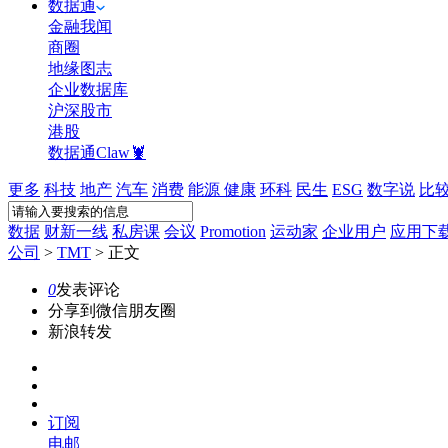
数据通
金融我闻
商圈
地缘图志
企业数据库
沪深股市
港股
数据通Claw🦞
更多
科技
地产
汽车
消费
能源
健康
环科
民生
ESG
数字说
比
数据
财新一线
私房课
会议
Promotion
运动家
企业用户
应用下
公司
>
TMT
>
正文
0
发表评论
分享到微信朋友圈
新浪转发
订阅
电邮