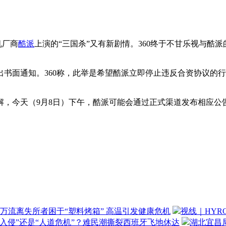
机厂商
酷派
上演的“三国杀”又有新剧情。360终于不甘乐视与酷派
出书面通知。360称，此举是希望酷派立即停止违反合资协议的
今天（9月8日）下午，酷派可能会通过正式渠道发布相应公
万流离失所者困于“塑料烤箱” 高温引发健康危机
视线｜HYR
“入侵”还是“人道危机”？难民潮撕裂西班牙飞地休达
湖北宜昌局