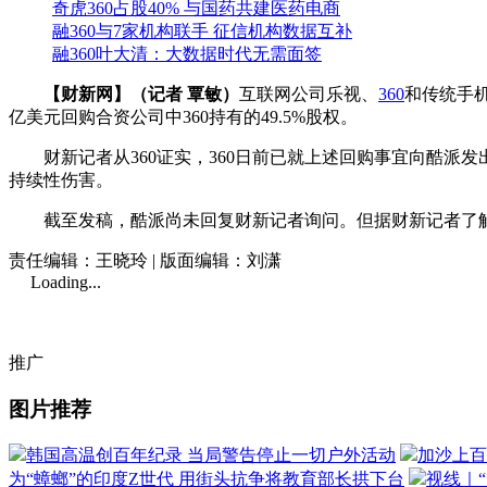
奇虎360占股40% 与国药共建医药电商
融360与7家机构联手 征信机构数据互补
融360叶大清：大数据时代无需面签
【财新网】（记者 覃敏）
互联网公司乐视、
360
和传统手
亿美元回购合资公司中360持有的49.5%股权。
财新记者从360证实，360日前已就上述回购事宜向酷派发
持续性伤害。
截至发稿，酷派尚未回复财新记者询问。但据财新记者了解，
责任编辑：王晓玲 | 版面编辑：刘潇
Loading...
推广
图片推荐
韩国高温创百年纪录 当局警告停止一切户外活动
加沙上百
为“蟑螂”的印度Z世代 用街头抗争将教育部长拱下台
视线｜