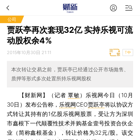
公司
贾跃亭再次套现32亿 实持乐视可流
动股权余4%
2015年10月30日 21:11
T中
本次转让交易之前，贾跃亭已经通过公开市场抛售、
质押等形式多次处置所持乐视网股权
【财新网】（记者
覃敏
）
乐视网今日（10月
30日）发布公告称，
乐视网
CEO
贾跃亭
将以协议方
式转让其持有的1亿股乐视网股票，受让方为深圳
市鑫根下一代颠覆性技术并购基金壹号投资合伙企
业（简称鑫根基金），转让价格为32元/股。该交