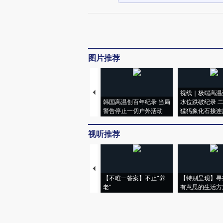
图片推荐
视线｜极端高温
韩国高温创百年纪录 当局
水位跌破纪录 
警告停止一切户外活动
猛犸象化石接连
视听推荐
【不唯一答案】不止“养
【特别呈现】寻
老”
有意思的生活方