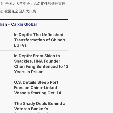
06
全国人大常委会：六名将领涉嫌严重违
法 被罢免全国人大代表
lish - Caixin Global
In Depth: The Unfinished
Transformation of China’s
LGFVs
In Depth: From Skies to
Shackles, HNA Founder
Chen Feng Sentenced to 12
Years in Prison
U.S. Details Steep Port
Fees on China-Linked
Vessels Starting Oct. 14
The Shady Deals Behind a
Veteran Banker’s