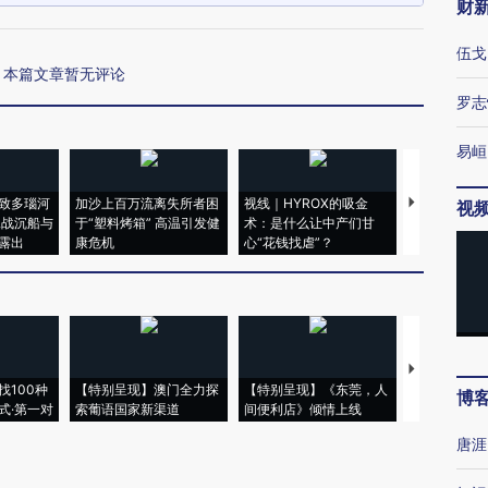
财
伍戈
本篇文章暂无评论
罗志
易峘
致多瑙河
加沙上百万流离失所者困
视线｜HYROX的吸金
马航飞行员
视
二战沉船与
于“塑料烤箱” 高温引发健
术：是什么让中产们甘
粒摇头丸 尿
露出
康危机
心“花钱找虐”？
毒品
【推广】走
找100种
【特别呈现】澳门全力探
【特别呈现】《东莞，人
会，让数智科
博
式·第一对
索葡语国家新渠道
间便利店》倾情上线
业
唐涯