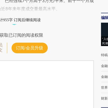
已经连续7个月高于3万元/平米。前十一个月成
为近8年来年度成交量最高水平。
编
计955字 订阅后继续阅读
获取已订阅的阅读权限
“入
民潮
员
订阅/会员升级
文
特稿
金融
金融
世界
财新