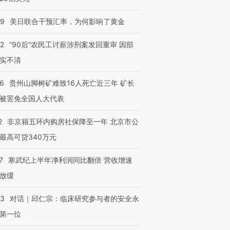
09
美日联合干预汇率，为何影响了黄金
32
“90后”农民工讨薪涉刑案发回重审 因部
实不清
36
贵州山脚树矿难致16人死亡近三年 矿长
被罢免全国人大代表
2
非京籍五环内购房社保降至一年 北京市公
最高可贷340万元
7
寒武纪上半年净利润同比翻倍 营收增速
放缓
53
对话｜邱仁宗：临床研究参与者的安全永
第一位