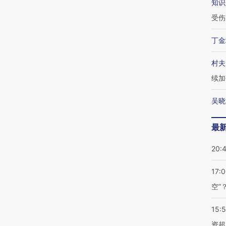
知识
受伤
丁金
村夫
续加
吴晓
最
20:
17:
空”
15:
资超