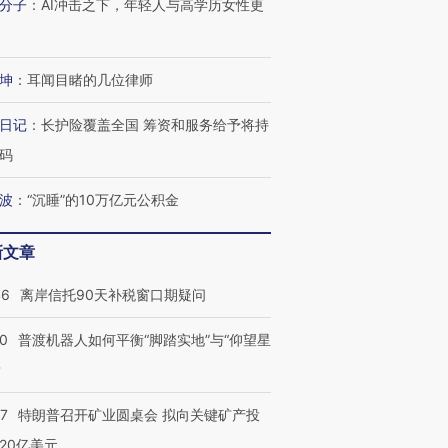
分子
：
AI冲击之下，年轻人与高学历女性更
坤
：
耳闻目睹的几位律师
日记
：
长护险覆盖全国 筹资和服务给予将持
码
波
：
“沉睡”的10万亿元公积金
新文章
46
离岸信托90天补税窗口期疑问
00
普渡机器人如何平衡“脚踏实地”与“仰望星
？
57
特朗普召开矿业圆桌会 拟向关键矿产投
20亿美元