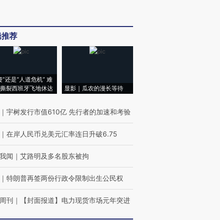
辑推荐
侵”还是“人道危机” 难
撕裂西班牙飞地休达
显影｜瓜农的漫长等待
｜
宇树发行市值610亿 先行者的加速和考验
｜
在岸人民币兑美元汇率连日升破6.75
我闻
｜
艾路明及多名股东被拘
｜
特朗普再签两份行政令限制出生公民权
周刊
｜
【封面报道】电力现货市场元年突进