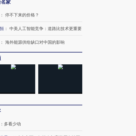
新名家
：
停不下来的价格？
恒
：
中美人工智能竞争：道路比技术更重要
：
海外能源供给缺口对中国的影响
跨国走私7万
视线｜被称为“蟑螂”的印
视线｜“入侵”还是“人道危
频
检体内含3种
度Z世代 用街头抗争将教
机”？难民潮撕裂西班牙
秘鲁纳斯
育部长拱下台
飞地休达
13人遇难
进第四届链博
【商旅对话】华住集团
技“链”接产
【特别呈现】寻找100种
CFO：不靠规模取胜，华
【特别呈
客
有意思的生活方式·第三对
住三大增长引擎是什么？
有意思的
：
多看少动