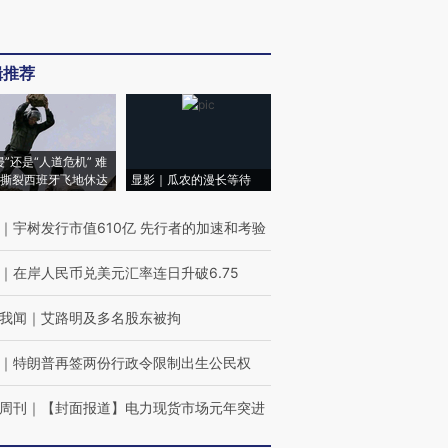
辑推荐
侵”还是“人道危机” 难
撕裂西班牙飞地休达
显影｜瓜农的漫长等待
｜
宇树发行市值610亿 先行者的加速和考验
｜
在岸人民币兑美元汇率连日升破6.75
我闻
｜
艾路明及多名股东被拘
｜
特朗普再签两份行政令限制出生公民权
周刊
｜
【封面报道】电力现货市场元年突进