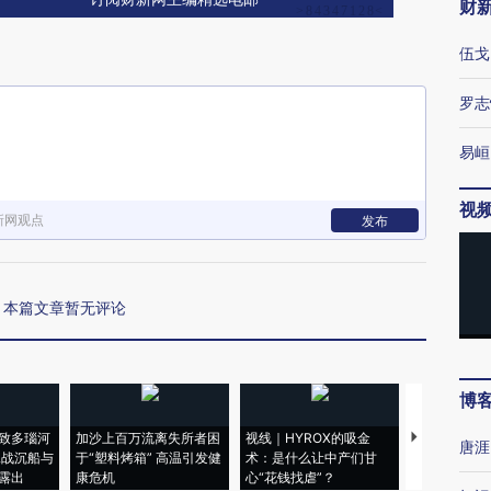
财
伍戈
罗志
易峘
视
新网观点
发布
本篇文章暂无评论
博
致多瑙河
加沙上百万流离失所者困
视线｜HYROX的吸金
马航飞行员
唐涯
二战沉船与
于“塑料烤箱” 高温引发健
术：是什么让中产们甘
粒摇头丸 尿
露出
康危机
心“花钱找虐”？
毒品