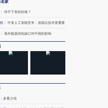
新名家
：
停不下来的价格？
恒
：
中美人工智能竞争：道路比技术更重要
：
海外能源供给缺口对中国的影响
频
客
跨国走私7万
视线｜被称为“蟑螂”的印
视线｜“入侵”还是“人道危
：
多看少动
检体内含3种
度Z世代 用街头抗争将教
机”？难民潮撕裂西班牙
秘鲁纳斯
育部长拱下台
飞地休达
13人遇难