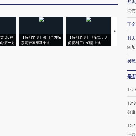
知识
受伤
丁金
【推广】走
找100种
【特别呈现】澳门全力探
【特别呈现】《东莞，人
会，让数智科
村夫
式·第一对
索葡语国家新渠道
间便利店》倾情上线
业
续加
吴晓
最
14:
13:
分事
12:
涉罪