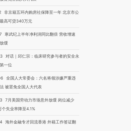
2
非京籍五环内购房社保降至一年 北京市公
最高可贷340万元
7
寒武纪上半年净利润同比翻倍 营收增速
放缓
53
对话｜邱仁宗：临床研究参与者的安全永
第一位
06
全国人大常委会：六名将领涉嫌严重违
法 被罢免全国人大代表
43
7月美国劳动力市场意外放缓 岗位减少
3万个失业率降至4.1%
14
海外金融专才回流香港 外籍工作签证翻