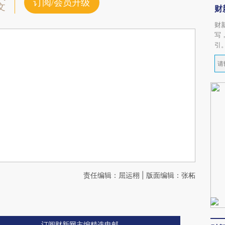
订阅/会员升级
文
财
财
写
引
责任编辑：屈运栩 | 版面编辑：张柘
订阅财新网主编精选电邮