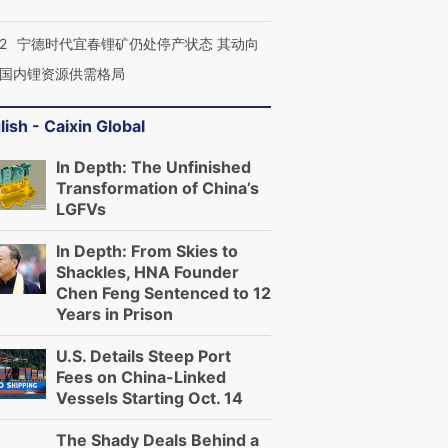
2
宁德时代宜春锂矿仍处停产状态 其动向
国内锂资源供需格局
lish - Caixin Global
In Depth: The Unfinished
Transformation of China’s
LGFVs
In Depth: From Skies to
Shackles, HNA Founder
Chen Feng Sentenced to 12
Years in Prison
U.S. Details Steep Port
Fees on China-Linked
Vessels Starting Oct. 14
The Shady Deals Behind a