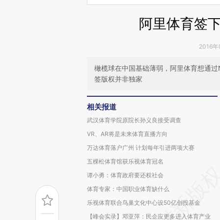
阿里体育签
2016年
橄榄球在中国基础薄弱，阿里体育想通过N
签版权并非独家
相关报道
武汉体育学院原院长孙义良接受调查
VR、AR将是未来体育直播方向
万达体育落户广州 计划每年引进两项大赛
五棵松体育馆获乐视体育冠名
谭小勇：体育政府要还权社会
体育专家：中国职业体育缺什么
乐视体育联合鸟巢文化中心设50亿创投基金
【峰会实录】邓亚萍：民企应更多进入体育产业