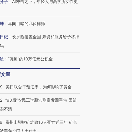
分子
：
AI冲击之下，年轻人与高学历女性更
坤
：
耳闻目睹的几位律师
进第四届链博
【商旅对话】华住集团
技“链”接产
【特别呈现】寻找100种
CFO：不靠规模取胜，华
【特别呈
日记
：
长护险覆盖全国 筹资和服务给予将持
有意思的生活方式·第三对
住三大增长引擎是什么？
有意思的
码
波
：
“沉睡”的10万亿元公积金
新文章
09
美日联合干预汇率，为何影响了黄金
32
“90后”农民工讨薪涉刑案发回重审 因部
实不清
36
贵州山脚树矿难致16人死亡近三年 矿长
被罢免全国人大代表