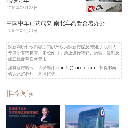
地铁订单
2015年07月23日
中国中车正式成立 南北车高管合署办公
2015年06月01日
财新网所刊载内容之知识产权为财新传媒及/或相关权利人
专属所有或持有。未经许可，禁止进行转载、摘编、复制及
建立镜像等任何使用。
如有意愿转载，请发邮件至
hello@caixin.com
，获得书面
确认及授权后，方可转载。
推荐阅读