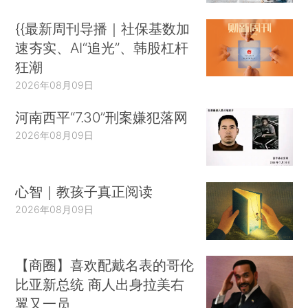
{{最新周刊导播｜社保基数加
速夯实、AI“追光”、韩股杠杆
狂潮
2026年08月09日
河南西平“7.30”刑案嫌犯落网
2026年08月09日
心智｜教孩子真正阅读
2026年08月09日
【商圈】喜欢配戴名表的哥伦
比亚新总统 商人出身拉美右
翼又一员