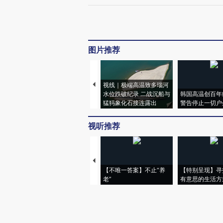
图片推荐
视线｜极端高温致多瑙河
水位跌破纪录 二战沉船与
韩国高温创百年
猛犸象化石接连露出
警告停止一切户
视听推荐
【不唯一答案】不止“养
【特别呈现】寻
老”
有意思的生活方