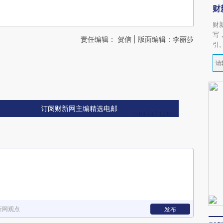
财
财
写
责任编辑： 贺信 | 版面编辑：李丽莎
引
订阅财新网主编精选电邮
新网观点
发布