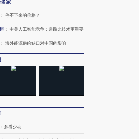
新名家
：
停不下来的价格？
恒
：
中美人工智能竞争：道路比技术更重要
：
海外能源供给缺口对中国的影响
OX的吸金
马航飞行员跨国走私7万
视线｜被称为“蟑螂”的印
让中产们甘
频
粒摇头丸 尿检体内含3种
度Z世代 用街头抗争将教
秘鲁纳斯
”？
毒品
育部长拱下台
13人遇难
进第四届链博
【商旅对话】华住集团
技“链”接产
【特别呈现】寻找100种
CFO：不靠规模取胜，华
【特别呈
有意思的生活方式·第三对
住三大增长引擎是什么？
有意思的
客
：
多看少动