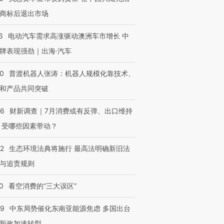
商标后退出市场
6
电动汽车需求高涨驱动澳洲车市增长 中
牌表现强劲｜出海·汽车
00
普渡机器人张涛：机器人规模化靠技术、
和产品共同突破
56
财新调查｜7月消费或有反弹、出口维持
 受哪些因素带动？
42
生态环境法典将施行 最高法明确新旧法
与追责规则
0
看空消费的“三大误区”
59
中东局势催化东南亚能源焦虑 多国出台
新政加速转型