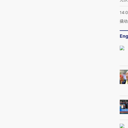
14:
撬动
Eng