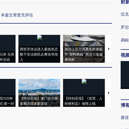
财
伍戈
本篇文章暂无评论
罗志
易峘
西班牙休达进入紧急状态
加沙上百万流离失所者困
视线｜HYR
纪录 当局
数千非法移民从摩洛哥闯
于“塑料烤箱” 高温引发健
术：是什么
视
外活动
入
康危机
心“花钱找虐
【推广】走
找100种
【特别呈现】澳门全力探
【特别呈现】《东莞，人
会，让数智科
式·第一对
索葡语国家新渠道
间便利店》倾情上线
业
博
唐涯