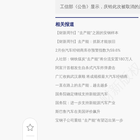
工信部《公告》显示，庆铃此次被取消的
相关报道
【财新周刊】“去产能”之困的安钢样本
【财新周刊】去产能：抓新才能放旧
2月份汽车经销商库存预警指数为59.6%
人社部：钢铁煤炭“去产能”将分流安置180万人
阿富汗首都发生自杀式汽车炸弹袭击
广汇收购武汉康顺 将成规模最大汽车经销商
一直在路上的去产能，越去越多
国务院确定继续支持新能源汽车
国务院：进一步支持新能源汽车产业
斯巴鲁汽车在美国评价飙升
宝钢子公司重组 “去产能”有望迈出第一步