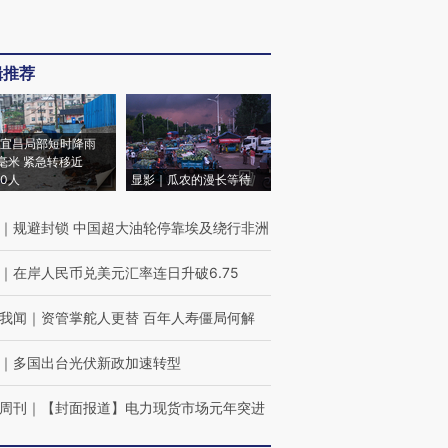
辑推荐
宜昌局部短时降雨
8毫米 紧急转移近
00人
显影｜瓜农的漫长等待
｜
规避封锁 中国超大油轮停靠埃及绕行非洲
｜
在岸人民币兑美元汇率连日升破6.75
我闻
｜
资管掌舵人更替 百年人寿僵局何解
｜
多国出台光伏新政加速转型
周刊
｜
【封面报道】电力现货市场元年突进