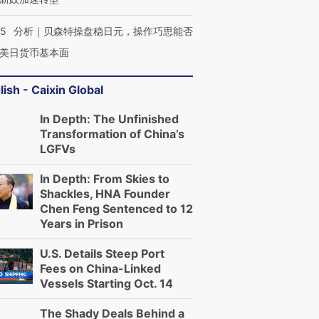
05
分析｜贝森特操盘稳日元，操作巧思能否
美日货币基本面
lish - Caixin Global
In Depth: The Unfinished
Transformation of China’s
LGFVs
In Depth: From Skies to
Shackles, HNA Founder
Chen Feng Sentenced to 12
Years in Prison
U.S. Details Steep Port
Fees on China-Linked
Vessels Starting Oct. 14
The Shady Deals Behind a