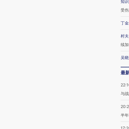
知识
受伤
丁金
村夫
续加
吴晓
最
22:1
与战
20:
半年
17:2