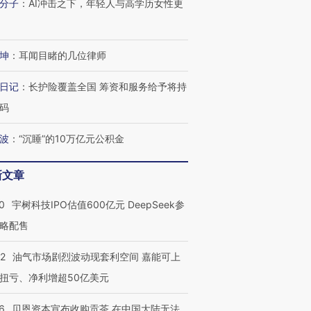
分子
：
AI冲击之下，年轻人与高学历女性更
坤
：
耳闻目睹的几位律师
日记
：
长护险覆盖全国 筹资和服务给予将持
码
波
：
“沉睡”的10万亿元公积金
新文章
0
宇树科技IPO估值600亿元 DeepSeek参
略配售
22
油气市场剧烈波动现套利空间 嘉能可上
扭亏、净利增超50亿美元
6
贝恩资本宣布收购贡茶 在中国大陆无法