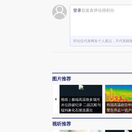
登录
后发表评论得积分
评论仅代表网友个人观点，不代表财
图片推荐
视线｜极端高温致多瑙河
水位跌破纪录 二战沉船与
韩国高温创百年
猛犸象化石接连露出
警告停止一切户
视听推荐