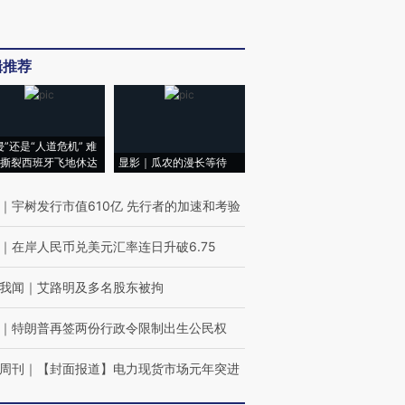
辑推荐
侵”还是“人道危机” 难
撕裂西班牙飞地休达
显影｜瓜农的漫长等待
｜
宇树发行市值610亿 先行者的加速和考验
｜
在岸人民币兑美元汇率连日升破6.75
我闻
｜
艾路明及多名股东被拘
｜
特朗普再签两份行政令限制出生公民权
周刊
｜
【封面报道】电力现货市场元年突进