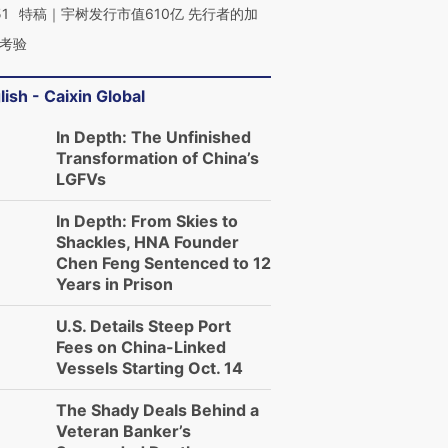
51
特稿｜宇树发行市值610亿 先行者的加
考验
lish - Caixin Global
In Depth: The Unfinished
Transformation of China’s
LGFVs
In Depth: From Skies to
Shackles, HNA Founder
Chen Feng Sentenced to 12
Years in Prison
U.S. Details Steep Port
Fees on China-Linked
Vessels Starting Oct. 14
The Shady Deals Behind a
Veteran Banker’s