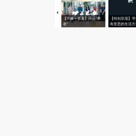
【不唯一答案】不止“养
【特别呈现】寻
老”
有意思的生活方