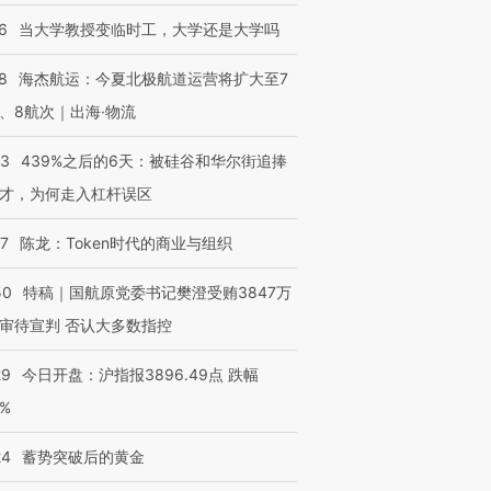
6
当大学教授变临时工，大学还是大学吗
8
海杰航运：今夏北极航道运营将扩大至7
、8航次｜出海·物流
53
439%之后的6天：被硅谷和华尔街追捧
才，为何走入杠杆误区
07
陈龙：Token时代的商业与组织
50
特稿｜国航原党委书记樊澄受贿3847万
审待宣判 否认大多数指控
29
今日开盘：沪指报3896.49点 跌幅
0%
24
蓄势突破后的黄金