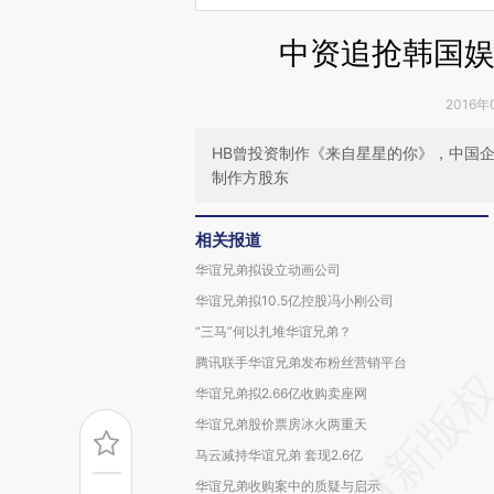
中资追抢韩国娱乐
2016年
HB曾投资制作《来自星星的你》，中国
制作方股东
相关报道
华谊兄弟拟设立动画公司
华谊兄弟拟10.5亿控股冯小刚公司
“三马”何以扎堆华谊兄弟？
腾讯联手华谊兄弟发布粉丝营销平台
华谊兄弟拟2.66亿收购卖座网
华谊兄弟股价票房冰火两重天
马云减持华谊兄弟 套现2.6亿
华谊兄弟收购案中的质疑与启示