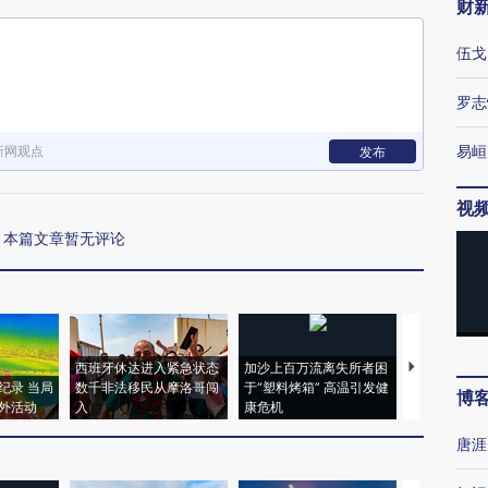
财
伍戈
罗志
易峘
新网观点
发布
视
本篇文章暂无评论
西班牙休达进入紧急状态
加沙上百万流离失所者困
视线｜HYR
纪录 当局
数千非法移民从摩洛哥闯
于“塑料烤箱” 高温引发健
术：是什么
博
外活动
入
康危机
心“花钱找虐
唐涯