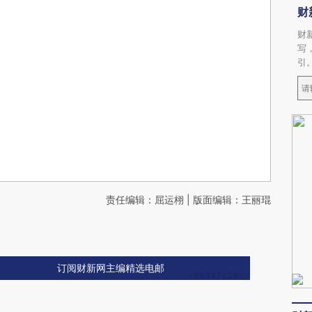
财
财
写
引
责任编辑：屈运栩 | 版面编辑：王丽琨
订阅财新网主编精选电邮