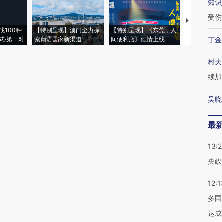
知识
受伤
【推广】走
找100种
【特别呈现】澳门全力探
【特别呈现】《东莞，人
会，让数智科
式·第一对
索葡语国家新渠道
间便利店》倾情上线
业
丁金
村夫
续加
吴晓
最
13:
央政
12:1
多国
达成