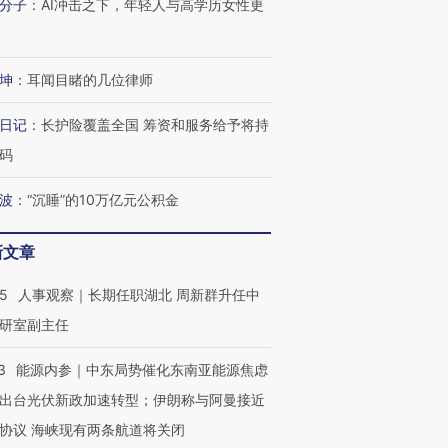
分子
：
AI冲击之下，年轻人与高学历女性更
进第四届链博
【商旅对话】华住集团
技“链”接产
【特别呈现】寻找100种
CFO：不靠规模取胜，华
【特别呈
坤
：
耳闻目睹的几位律师
有意思的生活方式·第三对
住三大增长引擎是什么？
有意思的
日记
：
长护险覆盖全国 筹资和服务给予将持
码
波
：
“沉睡”的10万亿元公积金
新文章
25
人事观察｜长期任职湖北 周新群升任中
研室副主任
3
能源内参｜中东局势催化东南亚能源焦虑
出台光伏新政加速转型；伊朗称与阿曼接近
协议 海峡现有两条航道将关闭