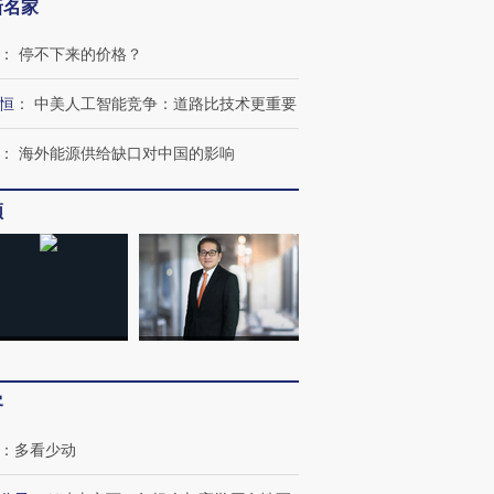
新名家
：
停不下来的价格？
恒
：
中美人工智能竞争：道路比技术更重要
：
海外能源供给缺口对中国的影响
频
OX的吸金
马航飞行员跨国走私7万
视线｜被称为“蟑螂”的印
让中产们甘
粒摇头丸 尿检体内含3种
度Z世代 用街头抗争将教
秘鲁纳斯
客
”？
毒品
育部长拱下台
13人遇难
：
多看少动