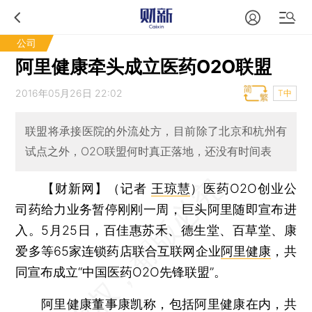
公司
阿里健康牵头成立医药O2O联盟
2016年05月26日 22:02
T中
联盟将承接医院的外流处方，目前除了北京和杭州有
试点之外，O2O联盟何时真正落地，还没有时间表
【财新网】（记者
王琼慧
）
医药O2O创业公
司药给力业务暂停刚刚一周，巨头阿里随即宣布进
入。5月25日，百佳惠苏禾、德生堂、百草堂、康
爱多等65家连锁药店联合互联网企业
阿里健康
，共
同宣布成立“中国医药O2O先锋联盟”。
阿里健康董事康凯称，包括阿里健康在内，共