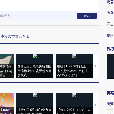
财
伍戈
新网观点
发布
罗志
易峘
本篇文章暂无评论
视
致多瑙河
加沙上百万流离失所者困
视线｜HYROX的吸金
马航飞行员
二战沉船与
于“塑料烤箱” 高温引发健
术：是什么让中产们甘
粒摇头丸 尿
露出
康危机
心“花钱找虐”？
毒品
博
唐涯
【推广】走
找100种
【特别呈现】澳门全力探
【特别呈现】《东莞，人
会，让数智科