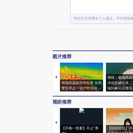
评论仅代表网友个人观点，不代表财
图片推荐
视线｜极端高温
韩国高温创百年纪录 当局
水位跌破纪录 
警告停止一切户外活动
猛犸象化石接连
视听推荐
【不唯一答案】不止“养
【特别呈现】寻