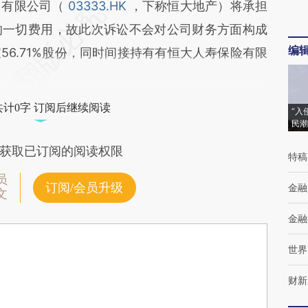
团有限公司（
03333.HK
，下称恒大地产）将承担
的一切费用，故此次诉讼不会对公司财务方面构成
编
6.71%股份，同时间接持有有恒大人寿保险有限
共计0字 订阅后继续阅读
“入
民潮
获取已订阅的阅读权限
特稿
员
订阅/会员升级
金融
文
金融
世界
财新