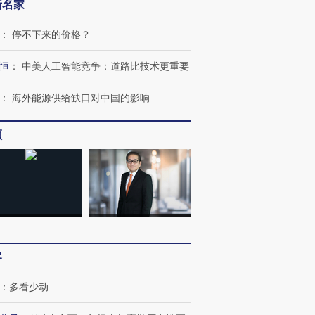
新名家
：
停不下来的价格？
恒
：
中美人工智能竞争：道路比技术更重要
：
海外能源供给缺口对中国的影响
频
跨国走私7万
视线｜被称为“蟑螂”的印
视线｜“入侵”还是“人道危
检体内含3种
度Z世代 用街头抗争将教
机”？难民潮撕裂西班牙
秘鲁纳斯
育部长拱下台
飞地休达
13人遇难
客
：
多看少动
进第四届链博
【商旅对话】华住集团
技“链”接产
【特别呈现】寻找100种
CFO：不靠规模取胜，华
【特别呈