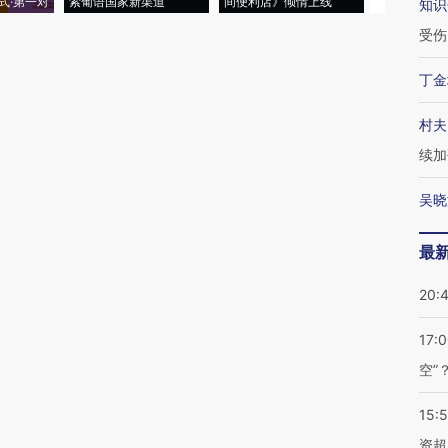
式·第一对
索葡语国家新渠道
间便利店》倾情上线
业
知识
受伤
丁金
村夫
续加
吴晓
最
20:
17:
空”
15:
资超