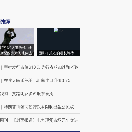
辑推荐
侵”还是“人道危机” 难
撕裂西班牙飞地休达
显影｜瓜农的漫长等待
｜
宇树发行市值610亿 先行者的加速和考验
｜
在岸人民币兑美元汇率连日升破6.75
我闻
｜
艾路明及多名股东被拘
｜
特朗普再签两份行政令限制出生公民权
周刊
｜
【封面报道】电力现货市场元年突进