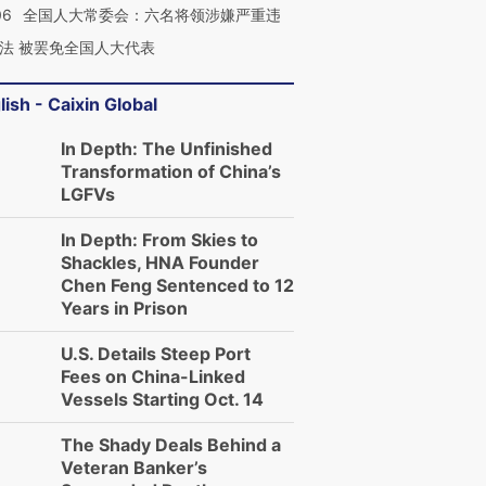
06
全国人大常委会：六名将领涉嫌严重违
法 被罢免全国人大代表
lish - Caixin Global
In Depth: The Unfinished
Transformation of China’s
LGFVs
In Depth: From Skies to
Shackles, HNA Founder
Chen Feng Sentenced to 12
Years in Prison
U.S. Details Steep Port
Fees on China-Linked
Vessels Starting Oct. 14
The Shady Deals Behind a
Veteran Banker’s