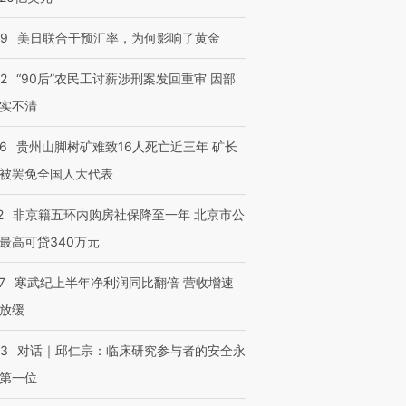
09
美日联合干预汇率，为何影响了黄金
32
“90后”农民工讨薪涉刑案发回重审 因部
实不清
36
贵州山脚树矿难致16人死亡近三年 矿长
被罢免全国人大代表
2
非京籍五环内购房社保降至一年 北京市公
最高可贷340万元
7
寒武纪上半年净利润同比翻倍 营收增速
放缓
53
对话｜邱仁宗：临床研究参与者的安全永
第一位