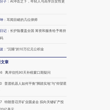
有意思的生活方式·第三对
住三大增长引擎是什么？
有意思的
分子
：
AI冲击之下，年轻人与高学历女性更
坤
：
耳闻目睹的几位律师
日记
：
长护险覆盖全国 筹资和服务给予将持
码
波
：
“沉睡”的10万亿元公积金
新文章
46
离岸信托90天补税窗口期疑问
00
普渡机器人如何平衡“脚踏实地”与“仰望星
？
57
特朗普召开矿业圆桌会 拟向关键矿产投
20亿美元