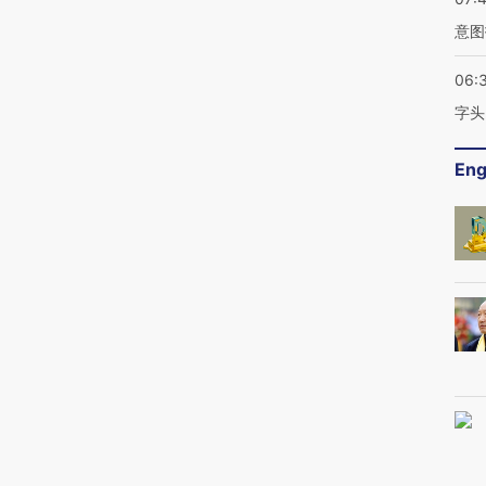
意图
06:
字头
Eng