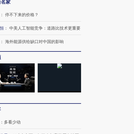
新名家
：
停不下来的价格？
恒
：
中美人工智能竞争：道路比技术更重要
：
海外能源供给缺口对中国的影响
频
客
：
多看少动
OX的吸金
马航飞行员跨国走私7万
视线｜被称为“蟑螂”的印
让中产们甘
粒摇头丸 尿检体内含3种
度Z世代 用街头抗争将教
秘鲁纳斯