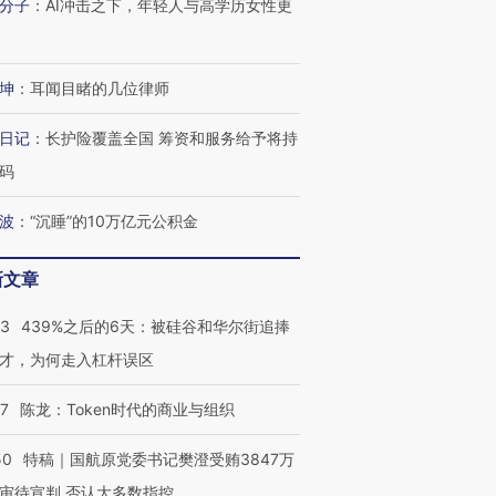
”？
毒品
育部长拱下台
13人遇难
分子
：
AI冲击之下，年轻人与高学历女性更
坤
：
耳闻目睹的几位律师
进第四届链博
【商旅对话】华住集团
日记
：
长护险覆盖全国 筹资和服务给予将持
技“链”接产
【特别呈现】寻找100种
CFO：不靠规模取胜，华
【特别呈
码
有意思的生活方式·第三对
住三大增长引擎是什么？
有意思的
波
：
“沉睡”的10万亿元公积金
新文章
53
439%之后的6天：被硅谷和华尔街追捧
才，为何走入杠杆误区
07
陈龙：Token时代的商业与组织
50
特稿｜国航原党委书记樊澄受贿3847万
审待宣判 否认大多数指控