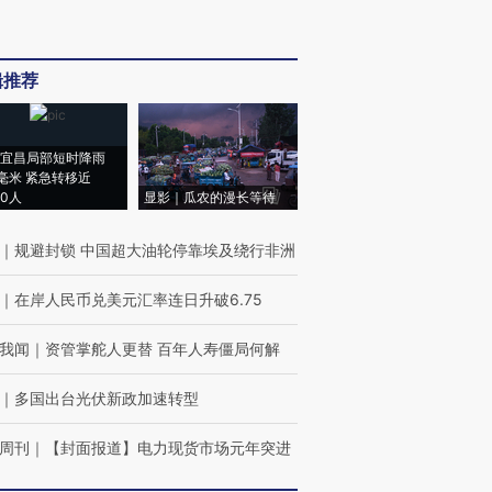
辑推荐
宜昌局部短时降雨
8毫米 紧急转移近
00人
显影｜瓜农的漫长等待
｜
规避封锁 中国超大油轮停靠埃及绕行非洲
｜
在岸人民币兑美元汇率连日升破6.75
我闻
｜
资管掌舵人更替 百年人寿僵局何解
｜
多国出台光伏新政加速转型
周刊
｜
【封面报道】电力现货市场元年突进