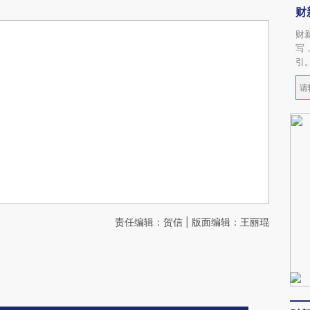
财
财
写
引
责任编辑：贺信 | 版面编辑：王丽琨