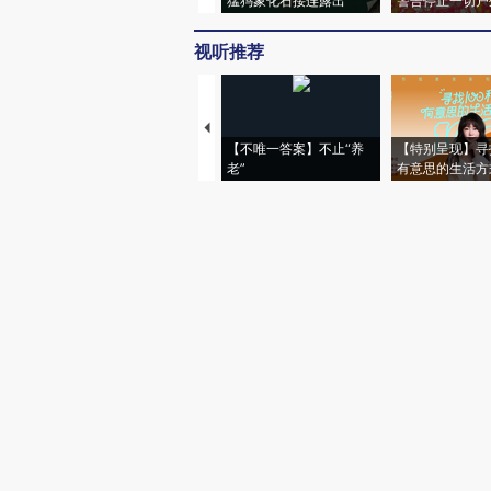
猛犸象化石接连露出
警告停止一切户
视听推荐
【不唯一答案】不止“养
【特别呈现】寻
老”
有意思的生活方