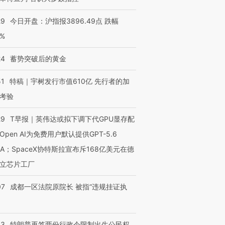
29
今日开盘：沪指报3896.49点 跌幅
0%
24
蓄势突破后的黄金
51
特稿｜宇树发行市值610亿 先行者的加
考验
29
T早报｜英伟达或拟下调下代GPU显存配
Open AI为免费用户默认提供GPT-5.6
NA；SpaceX协特斯拉宣布斥168亿美元在德
立芯片工厂
07
成都一区法院原院长 被指“违规挂证执
43
特朗普再签两份行政令限制出生公民权