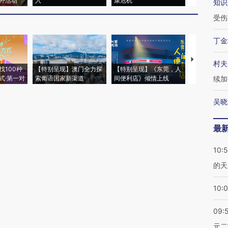
外活动
入
康危机
心“花钱找虐
知识
受伤
丁金
【推广】走
村夫
找100种
【特别呈现】澳门全力探
【特别呈现】《东莞，人
会，让数智科
式·第一对
索葡语国家新渠道
间便利店》倾情上线
业
续加
吴晓
最
10:
的天
10:
09:
元二