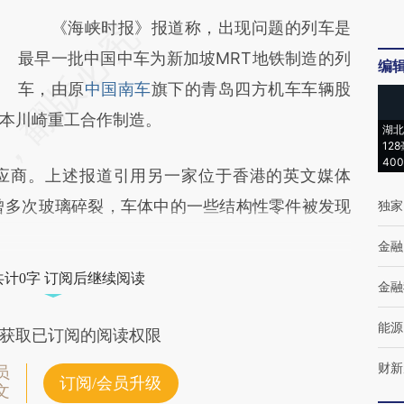
《海峡时报》报道称，出现问题的列车是
最早一批中国中车为新加坡MRT地铁制造的列
编
车，由原
中国南车
旗下的青岛四方机车车辆股
本川崎重工合作制造。
湖北
12
40
应商。上述报道引用另一家位于香港的英文媒体
列车曾多次玻璃碎裂，车体中的一些结构性零件被发现
独家
金融
共计0字 订阅后继续阅读
金融
能源
获取已订阅的阅读权限
财新
员
订阅/会员升级
文