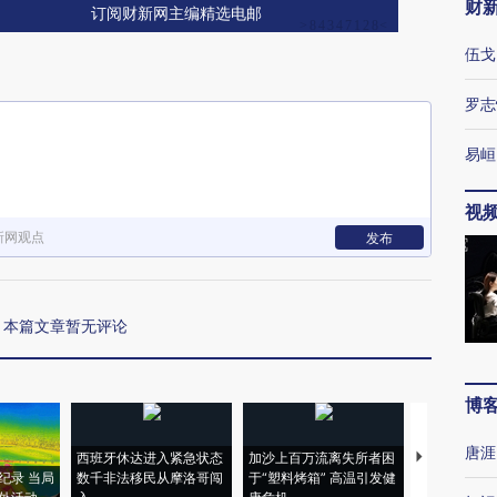
财
订阅财新网主编精选电邮
伍戈
罗志
易峘
视
新网观点
发布
本篇文章暂无评论
博
唐涯
西班牙休达进入紧急状态
加沙上百万流离失所者困
视线｜HYR
纪录 当局
数千非法移民从摩洛哥闯
于“塑料烤箱” 高温引发健
术：是什么