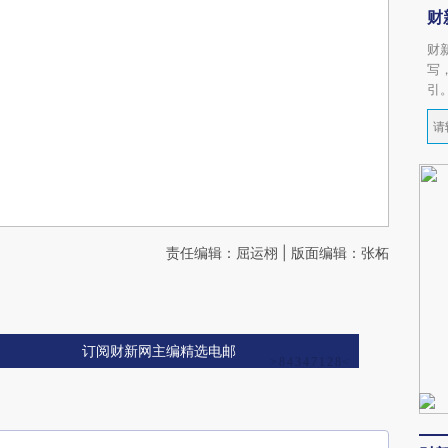
财
财
写
引
责任编辑：屈运栩 | 版面编辑：张柘
订阅财新网主编精选电邮