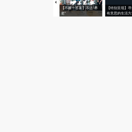
【不唯一答案】不止“养
【特别呈现】寻
老”
有意思的生活方