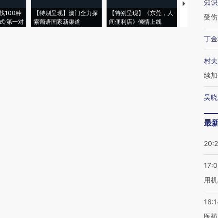
知识
【推广】走
找100种
【特别呈现】澳门全力探
【特别呈现】《东莞，人
会，让数智科
受伤
式·第一对
索葡语国家新渠道
间便利店》倾情上线
业
丁金
村夫
续加
吴晓
最
20:
17:
用机
16:1
医药