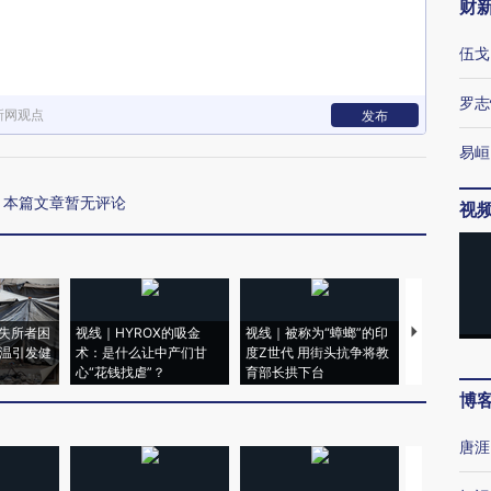
财
伍戈
罗志
新网观点
发布
易峘
本篇文章暂无评论
视
失所者困
视线｜HYROX的吸金
视线｜被称为“蟑螂”的印
视线｜“入侵
高温引发健
术：是什么让中产们甘
度Z世代 用街头抗争将教
机”？难民潮
心“花钱找虐”？
育部长拱下台
飞地休达
博
唐涯