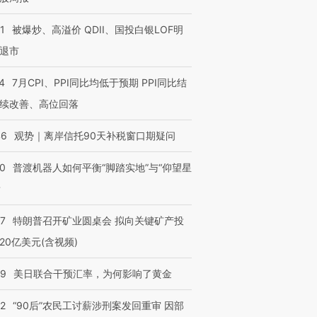
1
被爆炒、高溢价 QDII、国投白银LOF明
退市
4
7月CPI、PPI同比均低于预期 PPI同比结
续改善、高位回落
46
观势｜离岸信托90天补税窗口期疑问
00
普渡机器人如何平衡“脚踏实地”与“仰望星
？
57
特朗普召开矿业圆桌会 拟向关键矿产投
20亿美元(含视频)
09
美日联合干预汇率，为何影响了黄金
32
“90后”农民工讨薪涉刑案发回重审 因部