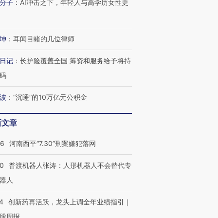
分子
：
AI冲击之下，年轻人与高学历女性更
进第四届链博
【商旅对话】华住集团
技“链”接产
【特别呈现】寻找100种
CFO：不靠规模取胜，华
【特别呈
有意思的生活方式·第三对
住三大增长引擎是什么？
有意思的
坤
：
耳闻目睹的几位律师
日记
：
长护险覆盖全国 筹资和服务给予将持
码
波
：
“沉睡”的10万亿元公积金
新文章
26
河南西平“7.30”刑案嫌犯落网
00
普渡机器人张涛：人形机器人不会替代专
器人
4
创新药再活跃，龙头上调全年业绩指引｜
股周报