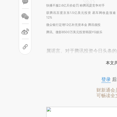
快播不服2.6亿天价处罚 称腾讯是竞争对手
获腾讯百度京东1.5亿美元投资 易车网收盘涨逾
12%
微众银行定增12亿补充资本金 腾讯领投
腾讯、微影8500万美元投资韩国YG娱乐
属谣言。对于腾讯投资今日头条的
本文
登录
后
财新通会
可畅读全