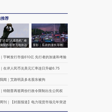
辑推荐
侵”还是“人道危机” 难
撕裂西班牙飞地休达
显影｜瓜农的漫长等待
｜
宇树发行市值610亿 先行者的加速和考验
｜
在岸人民币兑美元汇率连日升破6.75
我闻
｜
艾路明及多名股东被拘
｜
特朗普再签两份行政令限制出生公民权
周刊
｜
【封面报道】电力现货市场元年突进