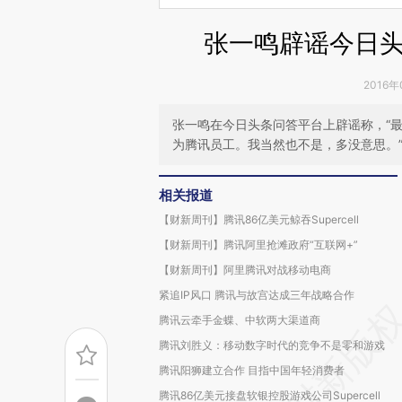
张一鸣辟谣今日
2016年
张一鸣在今日头条问答平台上辟谣称，“
为腾讯员工。我当然也不是，多没意思。
相关报道
【财新周刊】腾讯86亿美元鲸吞Supercell
【财新周刊】腾讯阿里抢滩政府“互联网+”
【财新周刊】阿里腾讯对战移动电商
紧追IP风口 腾讯与故宫达成三年战略合作
腾讯云牵手金蝶、中软两大渠道商
腾讯刘胜义：移动数字时代的竞争不是零和游戏
腾讯阳狮建立合作 目指中国年轻消费者
腾讯86亿美元接盘软银控股游戏公司Supercell