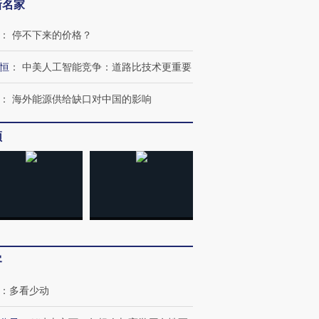
新名家
：
停不下来的价格？
恒
：
中美人工智能竞争：道路比技术更重要
：
海外能源供给缺口对中国的影响
频
”还是“人道危
湖北宜昌局部短时降雨
哈尔滨遭遇短时极端强降
撕裂西班牙
128毫米 紧急转移近
雨 3小时累计雨量超80毫
秘鲁纳斯
4000人
米
13人遇难
客
：
多看少动