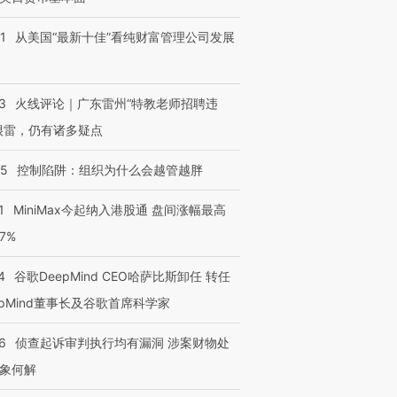
1
从美国“最新十佳”看纯财富管理公司发展
3
火线评论｜广东雷州“特教老师招聘违
很雷，仍有诸多疑点
05
控制陷阱：组织为什么会越管越胖
1
MiniMax今起纳入港股通 盘间涨幅最高
77%
4
谷歌DeepMind CEO哈萨比斯卸任 转任
epMind董事长及谷歌首席科学家
6
侦查起诉审判执行均有漏洞 涉案财物处
象何解