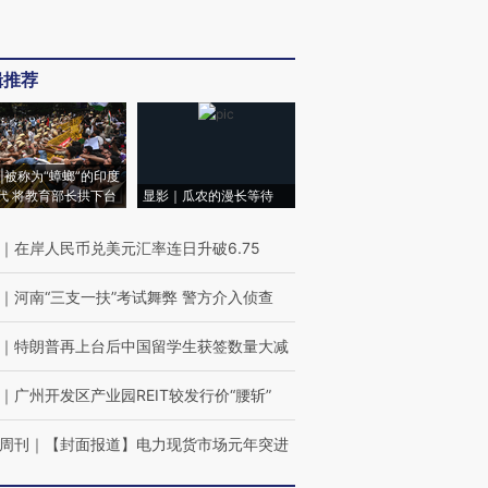
辑推荐
|被称为“蟑螂”的印度
代 将教育部长拱下台
显影｜瓜农的漫长等待
｜
在岸人民币兑美元汇率连日升破6.75
｜
河南“三支一扶”考试舞弊 警方介入侦查
｜
特朗普再上台后中国留学生获签数量大减
｜
广州开发区产业园REIT较发行价“腰斩”
周刊
｜
【封面报道】电力现货市场元年突进