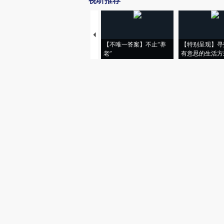
视听推荐
【不唯一答案】不止“养
【特别呈现】寻
老”
有意思的生活方