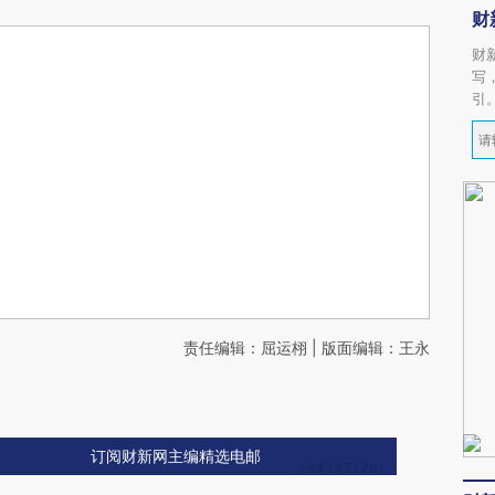
财
财
写
引
责任编辑：屈运栩 | 版面编辑：王永
订阅财新网主编精选电邮