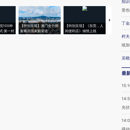
知识
受伤
【推广】走
丁金
找100种
【特别呈现】澳门全力探
【特别呈现】《东莞，人
会，让数智科
式·第一对
索葡语国家新渠道
间便利店》倾情上线
业
村夫
续加
吴晓
最
15:1
14:
光伏
14:
撬动