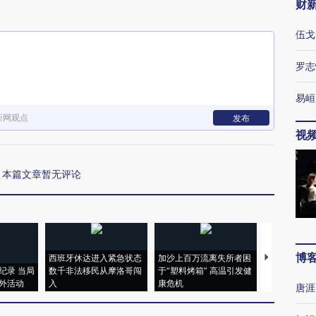
财
伍戈
罗志
易峘
新网观点
发布
视
本篇文章暂无评论
博
西班牙休达进入紧急状态
加沙上百万流离失所者困
马航飞行员
纪录 当局
数千非法移民从摩洛哥闯
于“塑料烤箱” 高温引发健
粒摇头丸 尿
外活动
入
康危机
毒品
唐涯