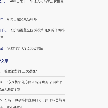
分子
：
AI冲击之下，年轻人与高学历女性更
进第四届链博
【商旅对话】华住集团
坤
：
耳闻目睹的几位律师
技“链”接产
【特别呈现】寻找100种
CFO：不靠规模取胜，华
【特别呈
有意思的生活方式·第三对
住三大增长引擎是什么？
有意思的
日记
：
长护险覆盖全国 筹资和服务给予将持
码
波
：
“沉睡”的10万亿元公积金
新文章
0
看空消费的“三大误区”
59
中东局势催化东南亚能源焦虑 多国出台
新政加速转型
05
分析｜贝森特操盘稳日元，操作巧思能否
美日货币基本面