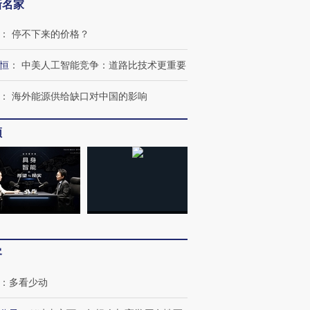
新名家
：
停不下来的价格？
恒
：
中美人工智能竞争：道路比技术更重要
：
海外能源供给缺口对中国的影响
频
客
跨国走私7万
视线｜HYROX的吸金
视线｜被
检体内含3种
术：是什么让中产们甘
泽连斯基密集出访美英 索
度Z世代
心“花钱找虐”？
要防空导弹“救急”
育部长拱
：
多看少动