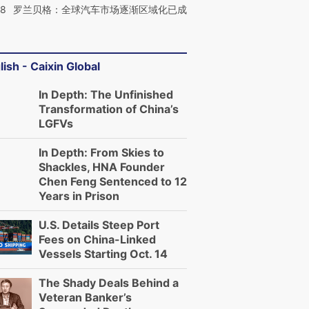
58
罗兰贝格：全球汽车市场逐渐区域化已成
lish - Caixin Global
In Depth: The Unfinished
Transformation of China’s
LGFVs
In Depth: From Skies to
Shackles, HNA Founder
Chen Feng Sentenced to 12
Years in Prison
U.S. Details Steep Port
Fees on China-Linked
Vessels Starting Oct. 14
The Shady Deals Behind a
Veteran Banker’s