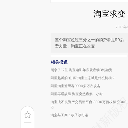
淘宝求变 
2016年
整个淘宝超过三分之一的消费者是90后，
费力量，淘宝正在改变
相关报道
刚拿了17亿 淘宝电影年底就启动B轮融资
阿里起诉的“山寨”淘宝生态城是什么机构？
阿里淘宝遭黑客9900多万次攻击
阿里再遇故障 淘宝突然瘫痪一小时
淘宝成不良资产交易新平台 8000万债权标价300
万
淘宝与工商：板子该打谁