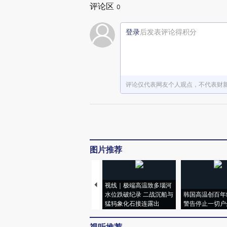
评论区
0
登录
后发表评论得积分
评论仅代表网友个人观点，不代表财
图片推荐
视线｜极端高温致多瑙河
水位跌破纪录 二战沉船与
韩国高温创百年
猛犸象化石接连露出
警告停止一切户