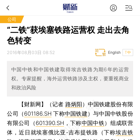
公司
“二铁”获埃塞铁路运营权 走出去角
色转变
2016年08月03日 08:52
English
T中
中国中铁和中国铁建取得埃吉铁路为期6年的运营
权。专家提醒，海外运营铁路涉及主权，要重视商业
和政治风险
【财新网】（记者
路炳阳
）
中国铁建股份有限
公司（
601186.SH
下称
中国铁建
）与中国中铁股份
有限公司（
601390.SH
，下称
中国中铁
）组成联营
体，近日就埃塞俄比亚-吉布提铁路（下称
埃吉铁