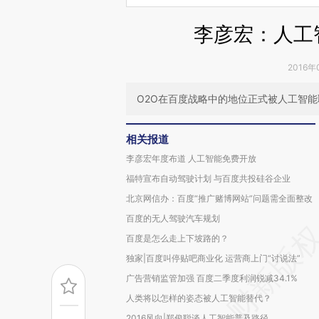
李彦宏：人工
2016年
O2O在百度战略中的地位正式被人工智能
相关报道
李彦宏年度布道 人工智能免费开放
福特宣布自动驾驶计划 与百度共投硅谷企业
北京网信办：百度“推广赌博网站”问题需全面整改
百度的无人驾驶汽车规划
百度是怎么走上下坡路的？
独家|百度叫停贴吧商业化 运营商上门“讨说法”
广告营销监管加强 百度二季度利润锐减34.1%
人类将以怎样的姿态被人工智能替代？
2016风向|郑俊聪谈人工智能普及路径