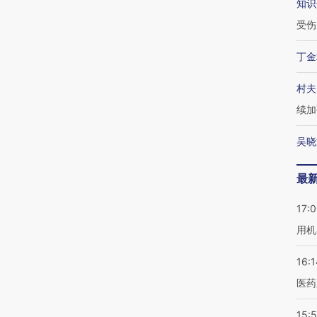
知识
受伤
丁金
村夫
续加
吴晓
最
17:
用机
16:1
医药
15:5