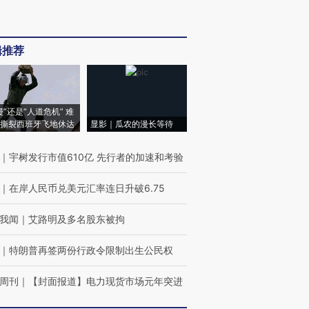
辑推荐
侵”还是“人道危机” 难
撕裂西班牙飞地休达
显影｜瓜农的漫长等待
｜
宇树发行市值610亿 先行者的加速和考验
｜
在岸人民币兑美元汇率连日升破6.75
我闻
｜
艾路明及多名股东被拘
｜
特朗普再签两份行政令限制出生公民权
周刊
｜
【封面报道】电力现货市场元年突进