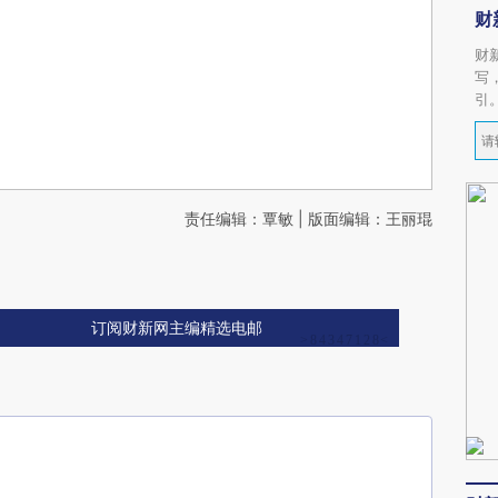
财
财
写
引
责任编辑：覃敏 | 版面编辑：王丽琨
订阅财新网主编精选电邮