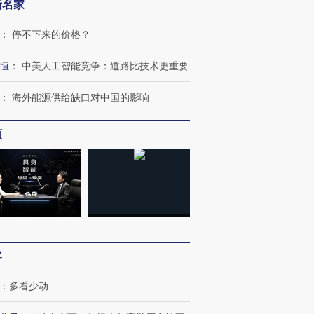
新名家
：
停不下来的价格？
恒
：
中美人工智能竞争：道路比技术更重要
：
海外能源供给缺口对中国的影响
频
”还是“人道危
湖北宜昌局部短时降雨
哈尔滨遭遇短时极端强降
撕裂西班牙
128毫米 紧急转移近
雨 3小时累计雨量超80毫
秘鲁纳斯
4000人
米
13人遇难
客
进第四届链博
【商旅对话】华住集团
：
多看少动
技“链”接产
【特别呈现】寻找100种
CFO：不靠规模取胜，华
【特别呈
有意思的生活方式·第三对
住三大增长引擎是什么？
有意思的