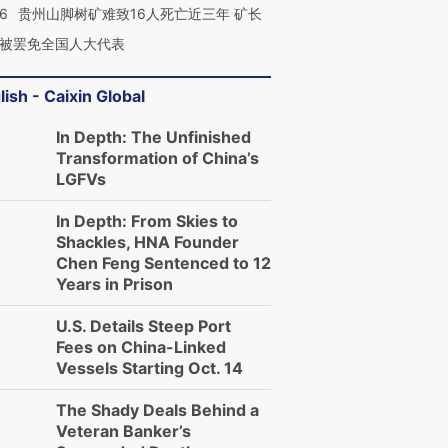
36
贵州山脚树矿难致16人死亡近三年 矿长
被罢免全国人大代表
lish - Caixin Global
In Depth: The Unfinished
Transformation of China’s
LGFVs
In Depth: From Skies to
Shackles, HNA Founder
Chen Feng Sentenced to 12
Years in Prison
U.S. Details Steep Port
Fees on China-Linked
Vessels Starting Oct. 14
The Shady Deals Behind a
Veteran Banker’s