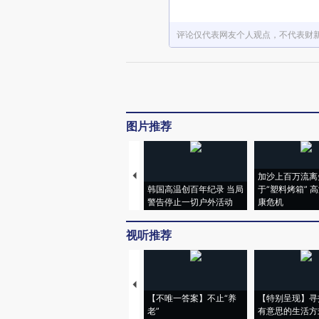
评论仅代表网友个人观点，不代表财
图片推荐
加沙上百万流离
韩国高温创百年纪录 当局
于“塑料烤箱” 
警告停止一切户外活动
康危机
视听推荐
【不唯一答案】不止“养
【特别呈现】寻
老”
有意思的生活方