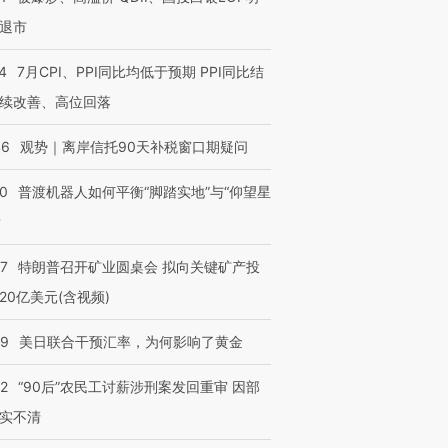
退市
4
7月CPI、PPI同比均低于预期 PPI同比结
续改善、高位回落
46
观势｜离岸信托90天补税窗口期疑问
00
普渡机器人如何平衡“脚踏实地”与“仰望星
？
57
特朗普召开矿业圆桌会 拟向关键矿产投
20亿美元(含视频)
09
美日联合干预汇率，为何影响了黄金
32
“90后”农民工讨薪涉刑案发回重审 因部
实不清