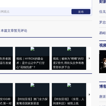
财
伍戈
新网观点
发布
罗志
本篇文章暂无评论
易峘
视
失所者困
视线｜HYROX的吸金
视线｜被称为“蟑螂”的印
视线｜“入侵
高温引发健
术：是什么让中产们甘
度Z世代 用街头抗争将教
机”？难民潮
心“花钱找虐”？
育部长拱下台
飞地休达
博
【推广】走
唐涯
找100种
【特别呈现】澳门全力探
【特别呈现】《东莞，人
会，让数智科
式·第一对
索葡语国家新渠道
间便利店》倾情上线
业