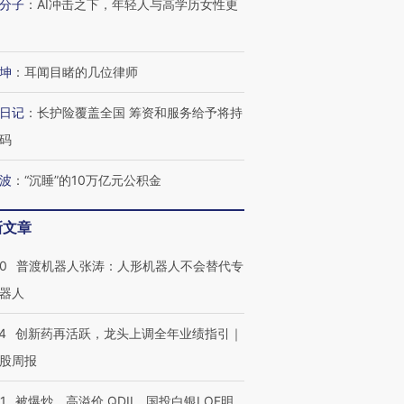
分子
：
AI冲击之下，年轻人与高学历女性更
坤
：
耳闻目睹的几位律师
日记
：
长护险覆盖全国 筹资和服务给予将持
码
波
：
“沉睡”的10万亿元公积金
新文章
00
普渡机器人张涛：人形机器人不会替代专
器人
4
创新药再活跃，龙头上调全年业绩指引｜
股周报
1
被爆炒、高溢价 QDII、国投白银LOF明