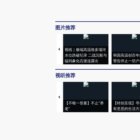
图片推荐
视线｜极端高温致多瑙河
水位跌破纪录 二战沉船与
韩国高温创百年
猛犸象化石接连露出
警告停止一切户
视听推荐
【不唯一答案】不止“养
【特别呈现】寻
老”
有意思的生活方