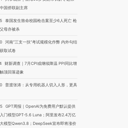
中国侨联副主席
45
泰国发生致命校园枪击案至少6人死亡 枪
父母亦被杀
40
河南“三支一扶”考试规模化作弊 内外勾结
获取试卷
4
财新调查｜7月CPI或继续降温 PPI同比增
触顶回落迹象
00
普渡张涛：从专用机器人切入人形，更具
55
GPT周报｜OpenAI为免费用户默认提供
入门模型GPT-5.6 Luna；阿里发布2.4万亿
大模型Qwen3.8；DeepSeek宣布即将涨价