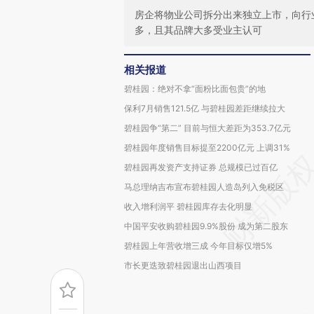
房企将物业公司拆分出来独立上市，向行
多，且其品牌大多受业主认可
相关报道
碧桂园：绝对不拿“面粉比面包贵”的地
保利7月销售121.5亿 与碧桂园差距继续拉大
碧桂园争“第二” 目前与恒大差距为353.7亿元
碧桂园年度销售目标提至2200亿元 上调31%
碧桂园再发资产支持证券 总规模已过百亿
马总理纳吉布宣布碧桂园人造岛列入免税区
收入增利润平 碧桂园库存去化明显
中国平安收购碧桂园9.9%股份 成为第二股东
碧桂园上年营收增三成 今年目标仅增5%
市长更迭致碧桂园退出山西项目