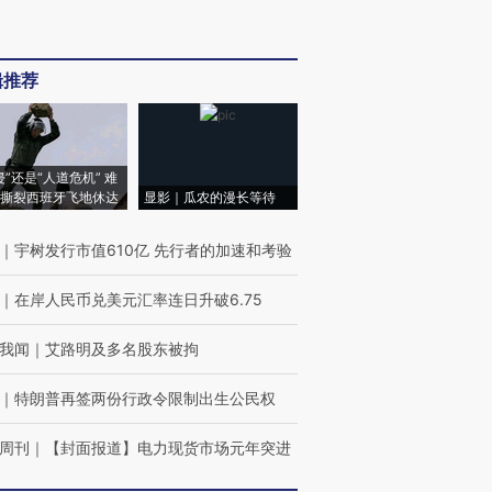
辑推荐
侵”还是“人道危机” 难
撕裂西班牙飞地休达
显影｜瓜农的漫长等待
｜
宇树发行市值610亿 先行者的加速和考验
｜
在岸人民币兑美元汇率连日升破6.75
我闻
｜
艾路明及多名股东被拘
｜
特朗普再签两份行政令限制出生公民权
周刊
｜
【封面报道】电力现货市场元年突进