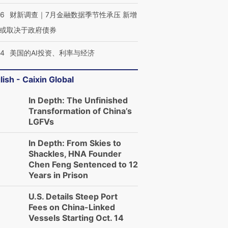
46
财新调查｜7月金融数据季节性承压 新增
或取决于政府债券
44
美国的AI投资、利率与经济
lish - Caixin Global
In Depth: The Unfinished
Transformation of China’s
LGFVs
In Depth: From Skies to
Shackles, HNA Founder
Chen Feng Sentenced to 12
Years in Prison
U.S. Details Steep Port
Fees on China-Linked
Vessels Starting Oct. 14