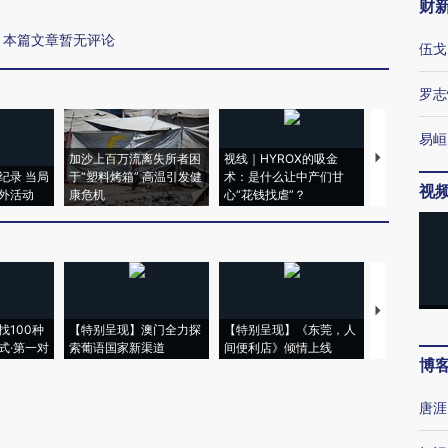
财
本篇文章暂无评论
伍戈
罗志
易峘
加沙上百万流离失所者困
视线｜HYROX的吸金
马航飞行员
纪录 当局
于“塑料烤箱” 高温引发健
术：是什么让中产们甘
粒摇头丸 尿
视
外活动
康危机
心“花钱找虐”？
毒品
【推广】走
找100种
【特别呈现】澳门全力探
【特别呈现】《东莞，人
会，让数智科
式·第一对
索葡语国家新渠道
间便利店》倾情上线
业
博
唐涯