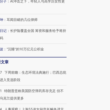
分子
：
AI冲击之下，年轻人与高学历女性更
坤
：
耳闻目睹的几位律师
日记
：
长护险覆盖全国 筹资和服务给予将持
码
波
：
“沉睡”的10万亿元公积金
新文章
07
下周前瞻：生态环境法典施行；巴西总统
进入竞选阶段
1
特朗普坚称美国防空弹药库存充足 但不
乌克兰提供更多
24
人事观察｜上海55岁女副市长解冬进京