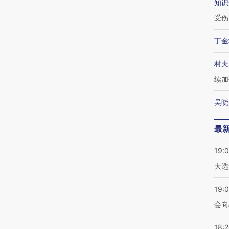
知识
受伤
丁金
村夫
续加
吴晓
最
19:
大选
19:0
会向
18: