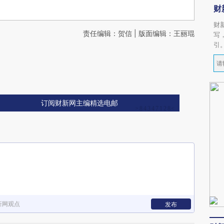
财
财
责任编辑：贺信 | 版面编辑：王丽琨
写
引
订阅财新网主编精选电邮
新网观点
发布