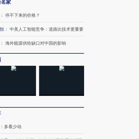
新名家
：
停不下来的价格？
恒
：
中美人工智能竞争：道路比技术更重要
：
海外能源供给缺口对中国的影响
跨国走私7万
视线｜被称为“蟑螂”的印
视线｜“入侵”还是“人道危
检体内含3种
度Z世代 用街头抗争将教
机”？难民潮撕裂西班牙
秘鲁纳斯
频
育部长拱下台
飞地休达
13人遇难
进第四届链博
【商旅对话】华住集团
技“链”接产
【特别呈现】寻找100种
CFO：不靠规模取胜，华
【特别呈
有意思的生活方式·第三对
住三大增长引擎是什么？
有意思的
客
：
多看少动