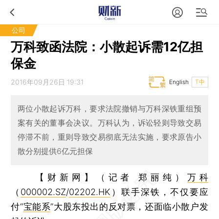
公司
万科致函法院：小散起诉需12亿担
保金
2016年09月26日 19:31
English
T中
两位小散起诉万科，要求法院撤销与万科深铁重组预
案有关的董事会决议。万科认为，诉讼轻则导致交易
停滞不前，重则导致交易彻底无法实施，要求原告小
散分别提供6亿元担保
【财新网】（记者 郑丽纯）
万科
（
000002.SZ
/
02202.HK
）联手深铁，不仅要应
付“
宝能系
”大股东投出的反对票，还面临小散户发