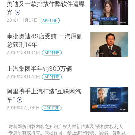
奥迪又一款排放作弊软件遭曝
光
2016年11月07日
APP打开
审批奥迪4S店受贿 一汽原副
总获刑14年
2016年09月04日
APP打开
上汽集团半年销300万辆
2016年08月25日
APP打开
阿里携手上汽打造“互联网汽
车”
2016年07月06日
APP打开
财新网所刊载内容之知识产权为财新传媒及/或相关权利人
专属所有或持有。未经许可，禁止进行转载、摘编、复制及