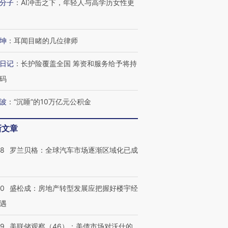
分子
：
AI冲击之下，年轻人与高学历女性更
有意思的生活方式·第三对
住三大增长引擎是什么？
有意思的
坤
：
耳闻目睹的几位律师
日记
：
长护险覆盖全国 筹资和服务给予将持
码
波
：
“沉睡”的10万亿元公积金
新文章
58
罗兰贝格：全球汽车市场逐渐区域化已成
50
盛松成：房地产转型发展应把握好楼宇经
遇
39
美联储观察（46）：美债市场对沃什的