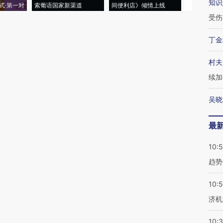
知识
式·第一对
索葡语国家新渠道
间便利店》倾情上线
业
受伤
丁金
村夫
续加
吴晓
最
10:
趋势
10:
济机
10: