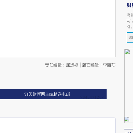
财
财
写
引
责任编辑：屈运栩 | 版面编辑：李丽莎
订阅财新网主编精选电邮