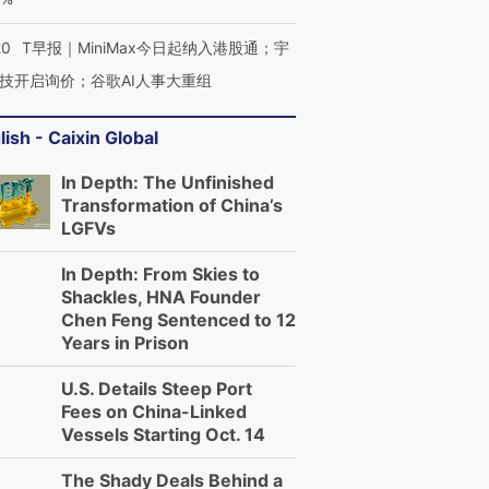
20
T早报｜MiniMax今日起纳入港股通；宇
技开启询价；谷歌AI人事大重组
lish - Caixin Global
In Depth: The Unfinished
Transformation of China’s
LGFVs
In Depth: From Skies to
Shackles, HNA Founder
Chen Feng Sentenced to 12
Years in Prison
U.S. Details Steep Port
Fees on China-Linked
Vessels Starting Oct. 14
The Shady Deals Behind a