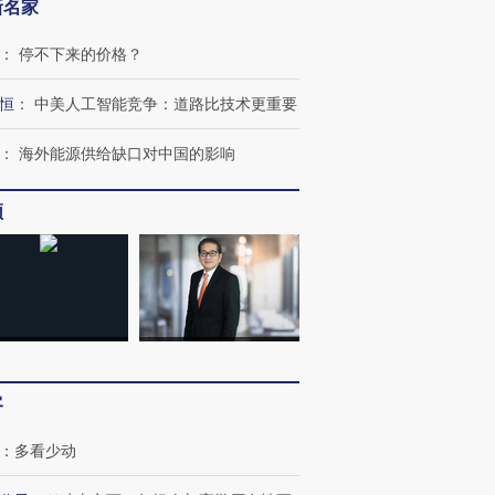
新名家
：
停不下来的价格？
恒
：
中美人工智能竞争：道路比技术更重要
：
海外能源供给缺口对中国的影响
频
跨国走私7万
视线｜HY
检体内含3种
泽连斯基密集出访美英 索
秘鲁纳斯卡观光飞机坠毁
术：是什
要防空导弹“救急”
13人遇难
心“花钱找
客
：
多看少动
进第四届链博
【商旅对话】华住集团
技“链”接产
【特别呈现】寻找100种
CFO：不靠规模取胜，华
【特别呈