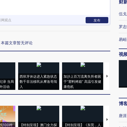
财
伍戈
新网观点
发布
罗志
易峘
本篇文章暂无评论
视
西班牙休达进入紧急状态
加沙上百万流离失所者困
马航飞行员
纪录 当局
数千非法移民从摩洛哥闯
于“塑料烤箱” 高温引发健
粒摇头丸 尿
外活动
入
康危机
毒品
博
唐涯
【推广】走
找100种
【特别呈现】澳门全力探
【特别呈现】《东莞，人
会，让数智科