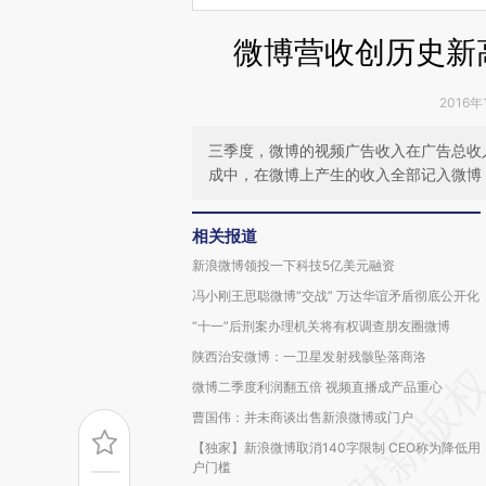
微博营收创历史新高
2016年
三季度，微博的视频广告收入在广告总收
成中，在微博上产生的收入全部记入微博
相关报道
新浪微博领投一下科技5亿美元融资
冯小刚王思聪微博“交战” 万达华谊矛盾彻底公开化
“十一”后刑案办理机关将有权调查朋友圈微博
陕西治安微博：一卫星发射残骸坠落商洛
微博二季度利润翻五倍 视频直播成产品重心
曹国伟：并未商谈出售新浪微博或门户
【独家】新浪微博取消140字限制 CEO称为降低用
户门槛