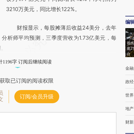
3210万美元，同比增长122%。
编
财报显示，每股摊薄后收益24美分，去年
分析师平均预测，三季度营收为1.73亿美元，每
视线
期。
度Z
台
1196字 订阅后继续阅读
金融
获取已订阅的阅读权限
政经
员
世界
订阅/会员升级
文
地产
财新