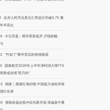
1
在岸人民币兑美元汇率连日升破6.75 重
年半高位
29
今日开盘：两市双双低开 沪指跌幅
6%
13
“竹知了”事件背后的舆情根源
10
国泰航空2026年上半年净利润大增71%
局势成业绩“双刃剑”
45
独家｜规避红海封锁 中国超大油轮停靠
绕行非洲
36
港险收益征税冲击伦敦市场 保诚盘中重
3%