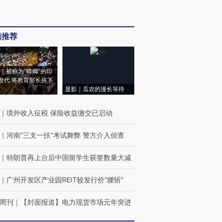
辑推荐
｜被称为“蟑螂”的印
世代 将教育部长拱下
显影｜瓜农的漫长等待
｜
境外收入征税 保险收益缴交已启动
｜
河南“三支一扶”考试舞弊 警方介入侦查
｜
特朗普再上台后中国留学生获签数量大减
｜
广州开发区产业园REIT较发行价“腰斩”
周刊
｜
【封面报道】电力现货市场元年突进