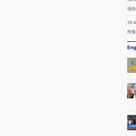
强劲
16:
衔接
Eng