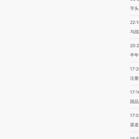
字头
22:1
与战
20:
半年
17:2
注册
17:1
国品
17:
渠道
16: