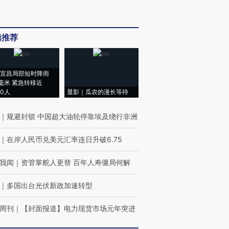
辑推荐
宜昌局部短时降雨
8毫米 紧急转移近
00人
显影｜瓜农的漫长等待
｜
规避封锁 中国超大油轮停靠埃及绕行非洲
｜
在岸人民币兑美元汇率连日升破6.75
我闻
｜
资管掌舵人更替 百年人寿僵局何解
｜
多国出台光伏新政加速转型
周刊
｜
【封面报道】电力现货市场元年突进