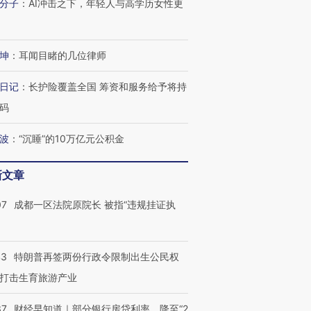
分子
：
AI冲击之下，年轻人与高学历女性更
技“链”接产
【特别呈现】寻找100种
CFO：不靠规模取胜，华
【特别呈
有意思的生活方式·第三对
住三大增长引擎是什么？
有意思的
坤
：
耳闻目睹的几位律师
日记
：
长护险覆盖全国 筹资和服务给予将持
码
波
：
“沉睡”的10万亿元公积金
新文章
07
成都一区法院原院长 被指“违规挂证执
43
特朗普再签两份行政令限制出生公民权
打击生育旅游产业
37
财经早知道｜部分银行房贷利率，降至“2