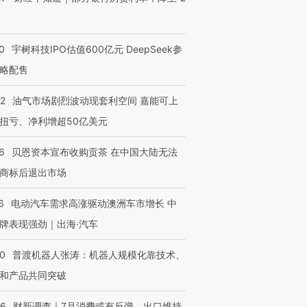
0
宇树科技IPO估值600亿元 DeepSeek参
略配售
22
油气市场剧烈波动现套利空间 嘉能可上
扭亏、净利增超50亿美元
6
贝恩资本宣布收购贡茶 在中国大陆无法
商标后退出市场
6
电动汽车需求高涨驱动澳洲车市增长 中
牌表现强劲｜出海·汽车
00
普渡机器人张涛：机器人规模化靠技术、
和产品共同突破
56
财新调查｜7月消费或有反弹、出口维持