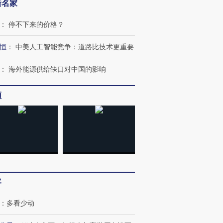
新名家
：
停不下来的价格？
恒
：
中美人工智能竞争：道路比技术更重要
：
海外能源供给缺口对中国的影响
频
OX的吸金
马航飞行员跨国走私7万
视线｜被称为“蟑螂”的印
让中产们甘
粒摇头丸 尿检体内含3种
度Z世代 用街头抗争将教
秘鲁纳斯
”？
毒品
育部长拱下台
13人遇难
客
：
多看少动
进第四届链博
【商旅对话】华住集团