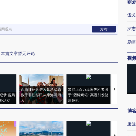
财
伍戈
罗志
新网观点
发布
易峘
本篇文章暂无评论
视
西班牙休达进入紧急状态
加沙上百万流离失所者困
视线｜HYR
纪录 当局
数千非法移民从摩洛哥闯
于“塑料烤箱” 高温引发健
术：是什么
外活动
入
康危机
心“花钱找虐
博
唐涯
【推广】走