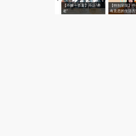
【不唯一答案】不止“养
【特别呈现】寻
老”
有意思的生活方