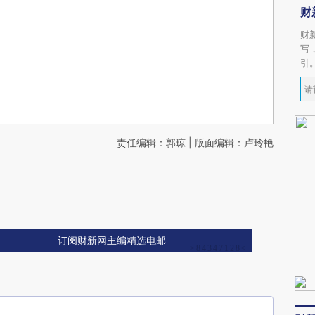
财
财
写
引
责任编辑：郭琼 | 版面编辑：卢玲艳
订阅财新网主编精选电邮