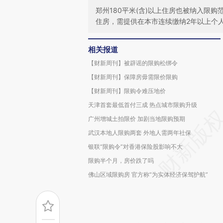
郑州180平米(含)以上住房也被纳入限
住房，需提供在本市连续缴纳2年以上个
相关报道
【财新周刊】被辟谣的限购松绑令
【财新周刊】保障房毋需限价限购
【财新周刊】限购令难压地价
天津首套最低首付三成 热点城市限购升级
广州增城土拍限价 加剧当地限购预期
武汉本地人限购两套 外地人需两年社保
银联“限购令”对香港保险股影响不大
限购半个月，房价跌了吗
佛山区域限购房 官方称“为实体经济保驾护航”