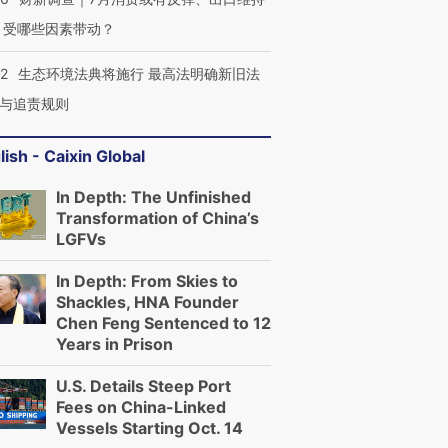
 受哪些因素带动？
42
生态环境法典将施行 最高法明确新旧法
与追责规则
lish - Caixin Global
In Depth: The Unfinished
Transformation of China’s
LGFVs
In Depth: From Skies to
Shackles, HNA Founder
Chen Feng Sentenced to 12
Years in Prison
U.S. Details Steep Port
Fees on China-Linked
Vessels Starting Oct. 14