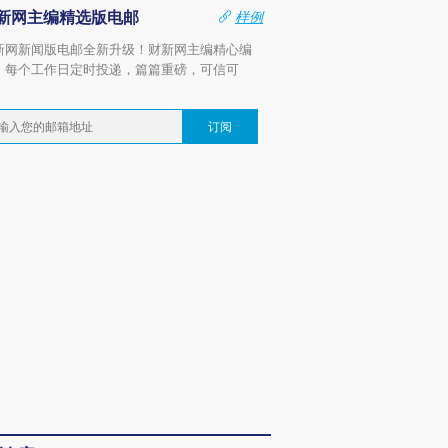
新网主编精选版电邮
样例
新网新闻版电邮全新升级！财新网主编精心编
，每个工作日定时投递，篇篇重磅，可信可
。
订阅
OX的吸金
马航飞行员跨国走私7万
视线｜被称为“蟑螂”的印