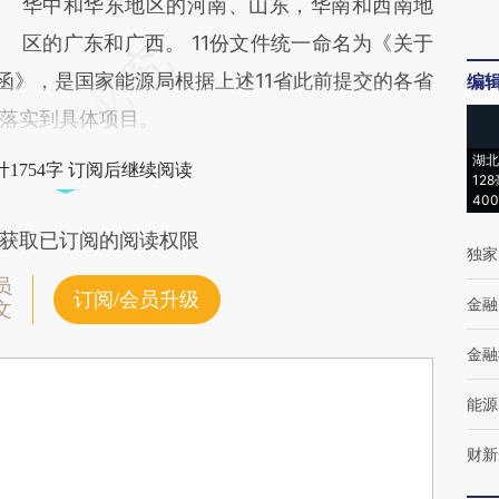
华中和华东地区的河南、山东，华南和西南地
区的广东和广西。 11份文件统一命名为《关于
函》，是国家能源局根据上述11省此前提交的各省
编
落实到具体项目。
湖北
1754字 订阅后继续阅读
12
40
获取已订阅的阅读权限
独家
员
订阅/会员升级
金融
文
金融
能源
财新