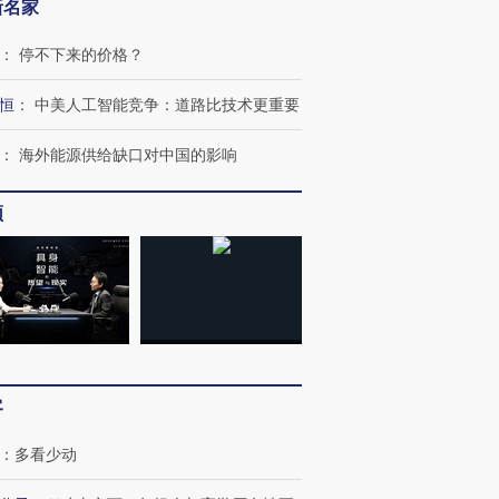
让中产们甘
粒摇头丸 尿检体内含3种
度Z世代 用街头抗争将教
秘鲁纳斯
新名家
”？
毒品
育部长拱下台
13人遇难
：
停不下来的价格？
恒
：
中美人工智能竞争：道路比技术更重要
进第四届链博
【商旅对话】华住集团
：
海外能源供给缺口对中国的影响
技“链”接产
【特别呈现】寻找100种
CFO：不靠规模取胜，华
【特别呈
有意思的生活方式·第三对
住三大增长引擎是什么？
有意思的
频
客
：
多看少动