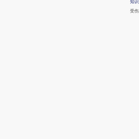
知识
受伤
丁金
村夫
续加
吴晓
最
22:1
与战
20:
半年
17:2