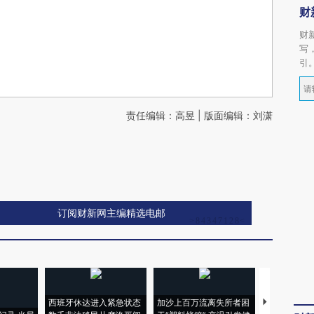
财
财
写
引
责任编辑：高昱 | 版面编辑：刘潇
订阅财新网主编精选电邮
西班牙休达进入紧急状态
加沙上百万流离失所者困
视线｜HYR