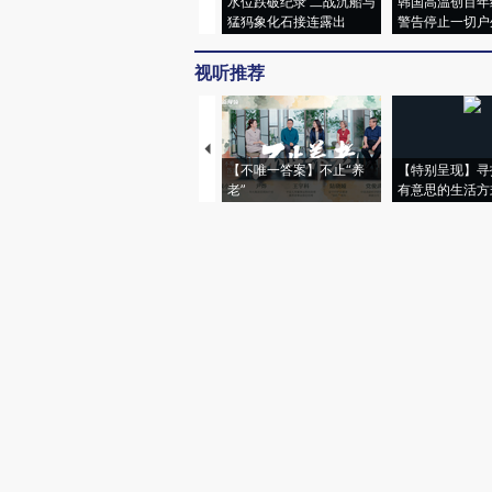
水位跌破纪录 二战沉船与
韩国高温创百年
猛犸象化石接连露出
警告停止一切户
视听推荐
【不唯一答案】不止“养
【特别呈现】寻
老”
有意思的生活方