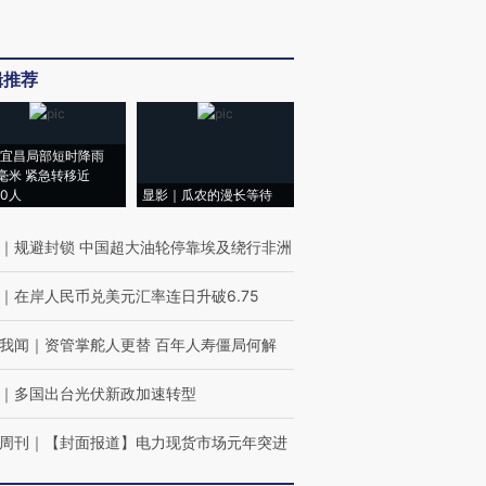
辑推荐
宜昌局部短时降雨
8毫米 紧急转移近
00人
显影｜瓜农的漫长等待
｜
规避封锁 中国超大油轮停靠埃及绕行非洲
｜
在岸人民币兑美元汇率连日升破6.75
我闻
｜
资管掌舵人更替 百年人寿僵局何解
｜
多国出台光伏新政加速转型
周刊
｜
【封面报道】电力现货市场元年突进