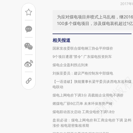
2017年
为应对煤电项目井喷式上马乱相，继201
100多个煤电项目，涉及煤电装机超过1亿
相关报道
国家发改委联合煤电钢三协会平抑煤价
9个项目遭遇“禁令” 广东煤电投资刹车
煤电企业盈利拐点到来
刘振亚委员：建议严格控制东中部煤电
【一语道破】陕能董事长梁平委员谈西电东送和煤
电联动
煤电上网电价下调3分 高载能企业用电不调价
燃煤电厂获6亿罚单 未来环保形势严峻
煤电联动首次启动 工商业电价下调1.8分
盘前必读：煤电上网电价和工商业电价下调 染料
涨价 核电迎密集核准期