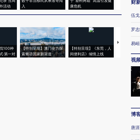
纪录 当局
数千非法移民从摩洛哥闯
于“塑料烤箱” 高温引发健
术：是什么
财
外活动
入
康危机
心“花钱找虐
伍戈
罗志
【推广】走
易峘
找100种
【特别呈现】澳门全力探
【特别呈现】《东莞，人
会，让数智科
式·第一对
索葡语国家新渠道
间便利店》倾情上线
业
视
博
唐涯