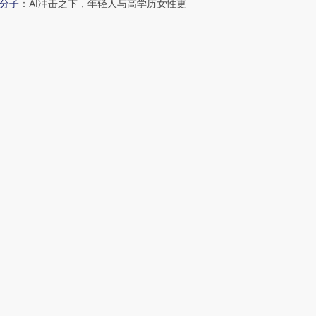
分子
：
AI冲击之下，年轻人与高学历女性更
坤
：
耳闻目睹的几位律师
日记
：
长护险覆盖全国 筹资和服务给予将持
码
波
：
“沉睡”的10万亿元公积金
新文章
0
宇树科技IPO估值600亿元 DeepSeek参
略配售
22
油气市场剧烈波动现套利空间 嘉能可上
扭亏、净利增超50亿美元
6
贝恩资本宣布收购贡茶 在中国大陆无法