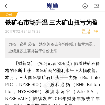
公司
铁矿石市场升温 三大矿山扭亏为盈
2017年02月24日 19:23
T中
力拓、必和必拓、淡水河谷去年均实现了扭亏为盈，
业绩复苏主要得益于售价上涨
【财新网】（实习记者 沈玉芸）
随着
铁矿石
价
格的不断上涨，国际矿商的盈利水平正大幅改善。
本月，三大国际铁矿石巨头——
力拓
（Rio Tinto
PLC，NYSE:RIO）、
必和必拓
（BHP Billiton
Ltd，NYSE:BHP）和
淡水河谷
（Vale S.A.，
NYSE:VALE）陆续发布2016年财务年报或半年