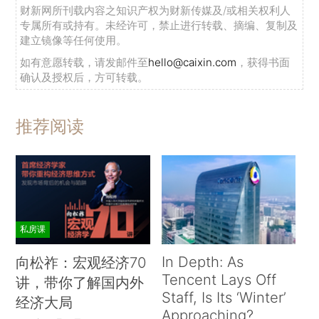
财新网所刊载内容之知识产权为财新传媒及/或相关权利人
专属所有或持有。未经许可，禁止进行转载、摘编、复制及
建立镜像等任何使用。
如有意愿转载，请发邮件至
hello@caixin.com
，获得书面
确认及授权后，方可转载。
推荐阅读
私房课
In Depth: As
向松祚：宏观经济70
Tencent Lays Off
讲，带你了解国内外
Staff, Is Its ‘Winter’
经济大局
Approaching?