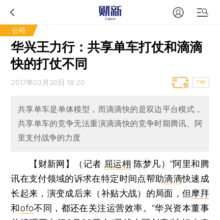
公司
华兴王力行：共享单车打仗和滴滴
快的打仗不同
2017年03月30日 18:20
T中
共享单车是单体模型，而滴滴快的是双边平台模式，
共享单车的竞争无法重演滴滴快的竞争时期腾讯、阿
里支付战争的力度
【财新网】（记者
屈运栩
陈梦凡）
“阿里和腾
讯在支付领域的诉求在特定时间点帮助
滴滴
快速成
长起来，演变成后来（补贴大战）的局面，但
摩拜
和
ofo
不同，都还在关注运营效率。”华兴资本董事