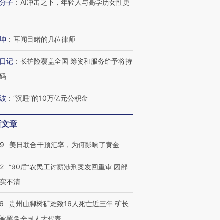
分子
：
AI冲击之下，年轻人与高学历女性更
有意思的生活方式·第三对
住三大增长引擎是什么？
有意思的
坤
：
耳闻目睹的几位律师
日记
：
长护险覆盖全国 筹资和服务给予将持
码
波
：
“沉睡”的10万亿元公积金
新文章
09
美日联合干预汇率，为何影响了黄金
32
“90后”农民工讨薪涉刑案发回重审 因部
实不清
36
贵州山脚树矿难致16人死亡近三年 矿长
被罢免全国人大代表