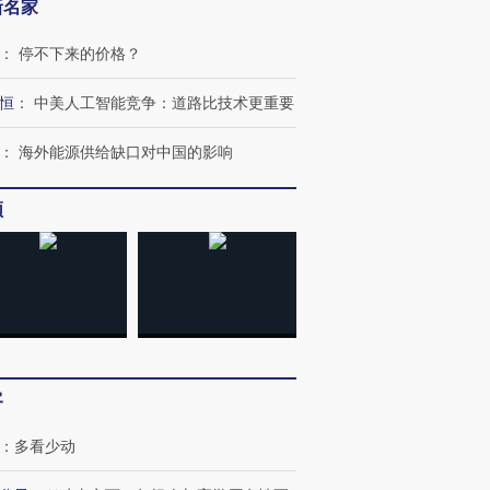
新名家
：
停不下来的价格？
恒
：
中美人工智能竞争：道路比技术更重要
：
海外能源供给缺口对中国的影响
频
跨国走私7万
视线｜被称为“蟑螂”的印
视线｜“入侵”还是“人道危
检体内含3种
度Z世代 用街头抗争将教
机”？难民潮撕裂西班牙
秘鲁纳斯
育部长拱下台
飞地休达
13人遇难
客
：
多看少动
进第四届链博
【商旅对话】华住集团
技“链”接产
【特别呈现】寻找100种
CFO：不靠规模取胜，华
【特别呈