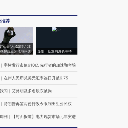
辑推荐
侵”还是“人道危机” 难
撕裂西班牙飞地休达
显影｜瓜农的漫长等待
｜
宇树发行市值610亿 先行者的加速和考验
｜
在岸人民币兑美元汇率连日升破6.75
我闻
｜
艾路明及多名股东被拘
｜
特朗普再签两份行政令限制出生公民权
周刊
｜
【封面报道】电力现货市场元年突进