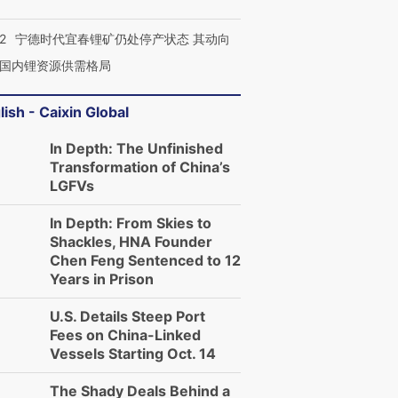
2
宁德时代宜春锂矿仍处停产状态 其动向
国内锂资源供需格局
lish - Caixin Global
In Depth: The Unfinished
Transformation of China’s
LGFVs
In Depth: From Skies to
Shackles, HNA Founder
Chen Feng Sentenced to 12
Years in Prison
U.S. Details Steep Port
Fees on China-Linked
Vessels Starting Oct. 14
The Shady Deals Behind a