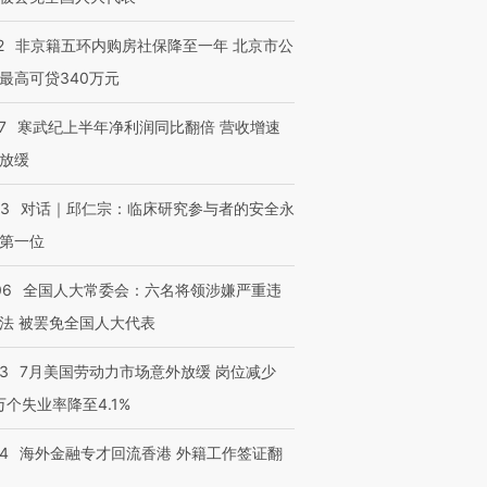
2
非京籍五环内购房社保降至一年 北京市公
最高可贷340万元
7
寒武纪上半年净利润同比翻倍 营收增速
放缓
53
对话｜邱仁宗：临床研究参与者的安全永
第一位
06
全国人大常委会：六名将领涉嫌严重违
法 被罢免全国人大代表
43
7月美国劳动力市场意外放缓 岗位减少
3万个失业率降至4.1%
14
海外金融专才回流香港 外籍工作签证翻