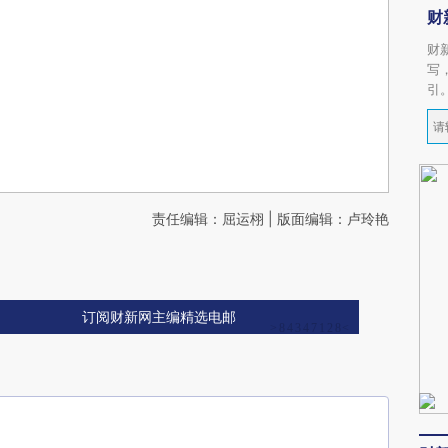
财
财
写
引
责任编辑：屈运栩 | 版面编辑：卢玲艳
订阅财新网主编精选电邮