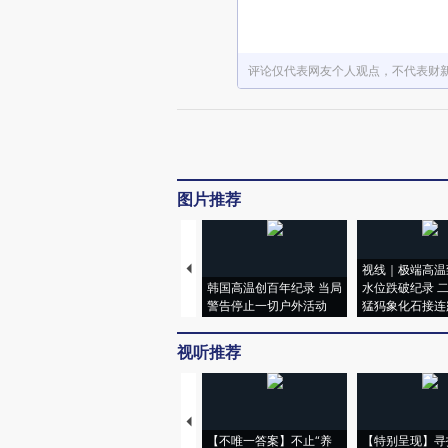
评论仅代表网友个人观点，不代表财
图片推荐
视线｜极端高温
韩国高温创百年纪录 当局
水位跌破纪录 
警告停止一切户外活动
猛犸象化石接连
视听推荐
【不唯一答案】不止“养
【特别呈现】寻