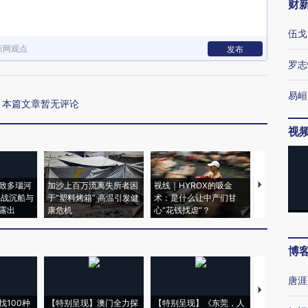
财
伍戈
新网观点
发布
罗志
易峘
本篇文章暂无评论
视
致多瑙河
加沙上百万流离失所者困
视线｜HYROX的吸金
马航飞行员
二战沉船与
于“塑料烤箱” 高温引发健
术：是什么让中产们甘
粒摇头丸 尿
露出
康危机
心“花钱找虐”？
毒品
博
唐涯
【推广】走
找100种
【特别呈现】澳门全力探
【特别呈现】《东莞，人
会，让数智科