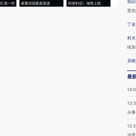
知识
式·第一对
索葡语国家新渠道
间便利店》倾情上线
业
受伤
丁金
村夫
续加
吴晓
最
14:
13:
分事
12:
涉罪