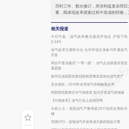
历时三年、数次修订，所涉利益复杂而巨
重，既体现改革摸索过程中形成的经验，
相关报道
今日午盘：油气改革概念股高开低走 沪指下跌
0.24%
油气改革方案终出台 允许市场主体参与常规油气
开发
周吉平委员建言“一带一路”：油气企业亟需转变发
展思路
振华石油国新控股拟收购雪佛龙孟加拉油气资产
安永报告：2016年全球油气并购触底反弹
特朗普拟废奥巴马气候政策 加大开发油气炭储备
【中国改革】油气行业上游须开闸
分析人士：美国油气产量将是2017油价走势的关
键
壳牌CFO：深海油气开发将成为新的现金引擎