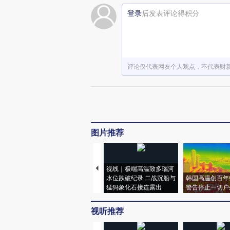
登录
后发表评论得积分
评论仅代表网友个人观点，不代表财
图片推荐
视线｜极端高温致多瑙河
水位跌破纪录 二战沉船与
韩国高温创百年
猛犸象化石接连露出
警告停止一切户
视听推荐