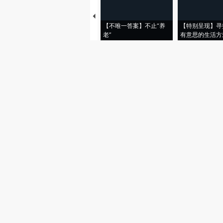
【不唯一答案】不止“养
【特别呈现】寻
老”
有意思的生活方