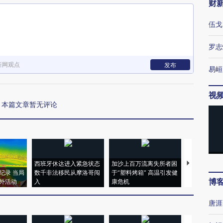
财
伍戈
罗志
新网观点
发布
易峘
视
本篇文章暂无评论
西班牙休达进入紧急状态
加沙上百万流离失所者困
视线｜HYR
纪录 当局
数千非法移民从摩洛哥闯
于“塑料烤箱” 高温引发健
术：是什么
博
外活动
入
康危机
心“花钱找虐
唐涯