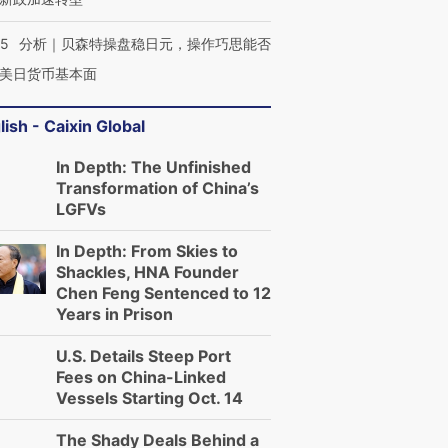
05
分析｜贝森特操盘稳日元，操作巧思能否
美日货币基本面
lish - Caixin Global
In Depth: The Unfinished
Transformation of China’s
LGFVs
In Depth: From Skies to
Shackles, HNA Founder
Chen Feng Sentenced to 12
Years in Prison
U.S. Details Steep Port
Fees on China-Linked
Vessels Starting Oct. 14
The Shady Deals Behind a