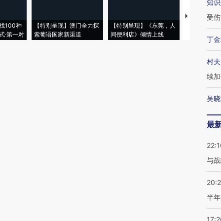
知识
【推广】走
受伤
找100种
【特别呈现】澳门全力探
【特别呈现】《东莞，人
会，让数智科
式·第一对
索葡语国家新渠道
间便利店》倾情上线
业
丁金
村夫
续加
吴晓
最
22:1
与战
20:
半年
17:2