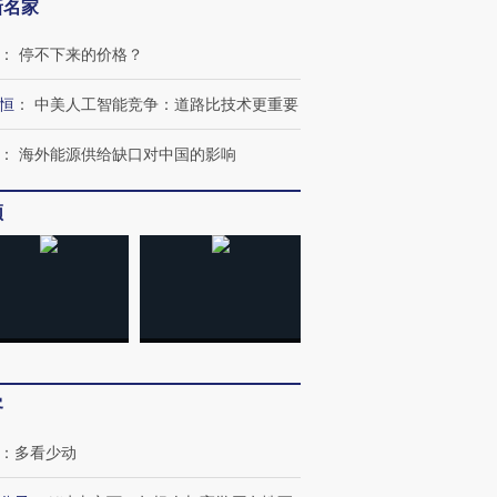
新名家
：
停不下来的价格？
恒
：
中美人工智能竞争：道路比技术更重要
：
海外能源供给缺口对中国的影响
频
OX的吸金
马航飞行员跨国走私7万
视线｜被称为“蟑螂”的印
让中产们甘
粒摇头丸 尿检体内含3种
度Z世代 用街头抗争将教
秘鲁纳斯
客
”？
毒品
育部长拱下台
13人遇难
：
多看少动