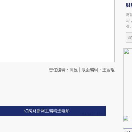
财
财
写
引
责任编辑：高昱 | 版面编辑：王丽琨
订阅财新网主编精选电邮