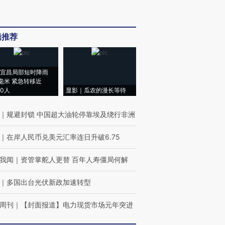
辑推荐
宜昌局部短时降雨
8毫米 紧急转移近
00人
显影｜瓜农的漫长等待
｜
规避封锁 中国超大油轮停靠埃及绕行非洲
｜
在岸人民币兑美元汇率连日升破6.75
我闻
｜
资管掌舵人更替 百年人寿僵局何解
｜
多国出台光伏新政加速转型
周刊
｜
【封面报道】电力现货市场元年突进