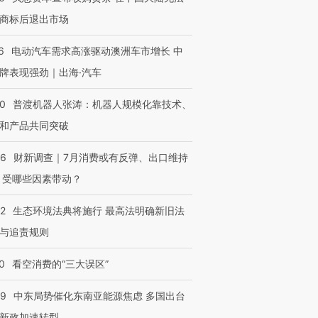
商标后退出市场
6
电动汽车需求高涨驱动澳洲车市增长 中
牌表现强劲｜出海·汽车
00
普渡机器人张涛：机器人规模化靠技术、
和产品共同突破
56
财新调查｜7月消费或有反弹、出口维持
 受哪些因素带动？
42
生态环境法典将施行 最高法明确新旧法
与追责规则
0
看空消费的“三大误区”
59
中东局势催化东南亚能源焦虑 多国出台
新政加速转型