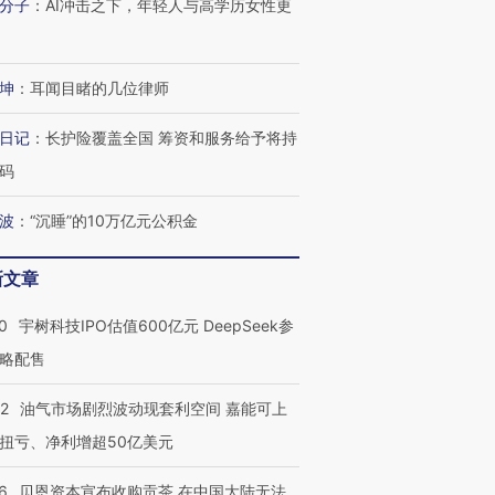
分子
：
AI冲击之下，年轻人与高学历女性更
进第四届链博
【商旅对话】华住集团
技“链”接产
【特别呈现】寻找100种
CFO：不靠规模取胜，华
【特别呈
有意思的生活方式·第三对
住三大增长引擎是什么？
有意思的
坤
：
耳闻目睹的几位律师
日记
：
长护险覆盖全国 筹资和服务给予将持
码
波
：
“沉睡”的10万亿元公积金
新文章
0
宇树科技IPO估值600亿元 DeepSeek参
略配售
22
油气市场剧烈波动现套利空间 嘉能可上
扭亏、净利增超50亿美元
6
贝恩资本宣布收购贡茶 在中国大陆无法